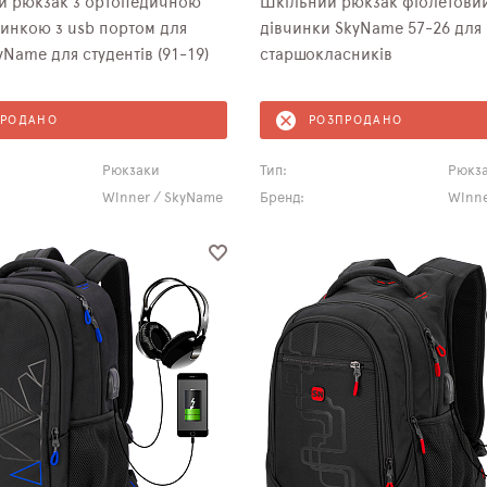
ий рюкзак з ортопедичною
Шкільний рюкзак фіолетови
инкою з usb портом для
дівчинки SkyNamе 57-26 для
yName для студентів (91-19)
старшокласників
ПРОДАНО
РОЗПРОДАНО
Рюкзаки
Тип:
Рюкз
Winner / SkyName
Бренд:
Winne