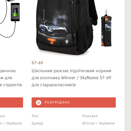
57-69
едичною
Шкільний рюкзак підлітковий чорний
ом для
для хлопчика Winner / SkyName 57-69
я студентів
для старшокласників
РОЗПРОДАНО
аки
Тип:
Рюкзаки
r / SkyName
Бренд:
Winner / SkyName