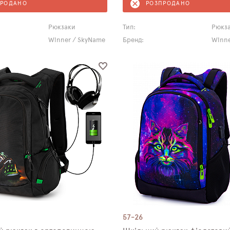
ПРОДАНО
РОЗПРОДАНО
Рюкзаки
Тип:
Рюкз
Winner / SkyName
Бренд:
Winne
57-26