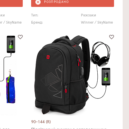
РОЗПРОДАНО
аки
Тип:
Рюкзаки
r / SkyName
Бренд:
Winner / SkyName
90-144 (R)