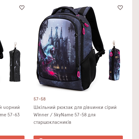
57-58
й чорний
Шкільний рюкзак для дівчинки сірий
ame 57-63
Winner / SkyNamе 57-58 для
старшокласників