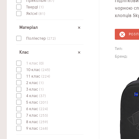
Підлітков
Прикольні
(87)
Тверді
(1)
чорною сп
Якісні
(81)
хлопців Sk
Матеріал
РОЗ
Поліестер
(272)
Тип:
Клас
Бренд:
1 клас
(0)
10 клас
(245)
11 клас
(224)
2 клас
(1)
3 клас
(1)
4 клас
(37)
5 клас
(201)
6 клас
(224)
7 клас
(253)
8 клас
(259)
9 клас
(268)