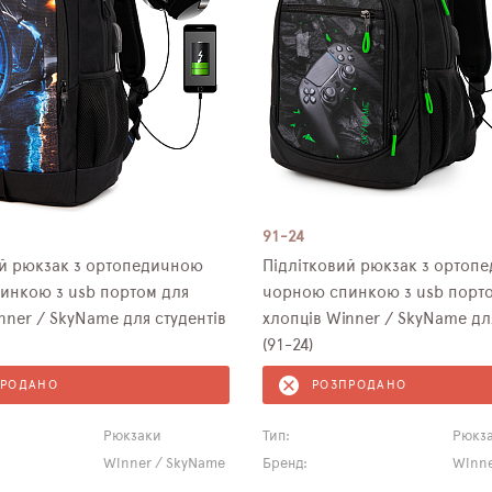
91-24
ий рюкзак з ортопедичною
Підлітковий рюкзак з ортоп
инкою з usb портом для
чорною спинкою з usb порт
nner / SkyName для студентів
хлопців Winner / SkyName дл
(91-24)
ПРОДАНО
РОЗПРОДАНО
Рюкзаки
Тип:
Рюкз
Winner / SkyName
Бренд:
Winne