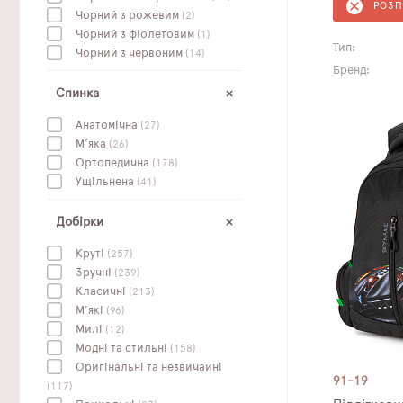
РОЗ
Чорний з рожевим
(2)
Чорний з фіолетовим
(1)
Тип:
Чорний з червоним
(14)
Бренд:
Спинка
Анатомічна
(27)
М'яка
(26)
Ортопедична
(178)
Ущільнена
(41)
Добірки
Круті
(257)
Зручні
(239)
Класичні
(213)
М'які
(96)
Милі
(12)
Модні та стильні
(158)
Оригінальні та незвичайні
91-19
(117)