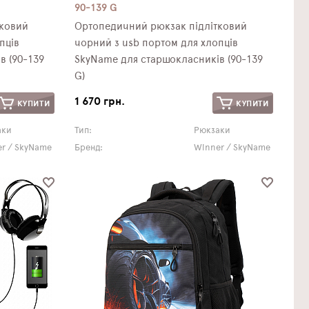
90-139 G
тковий
Ортопедичний рюкзак підлітковий
пців
чорний з usb портом для хлопців
в (90-139
SkyName для старшокласників (90-139
G)
1 670 грн.
КУПИТИ
КУПИТИ
аки
Тип:
Рюкзаки
r / SkyName
Бренд:
Winner / SkyName