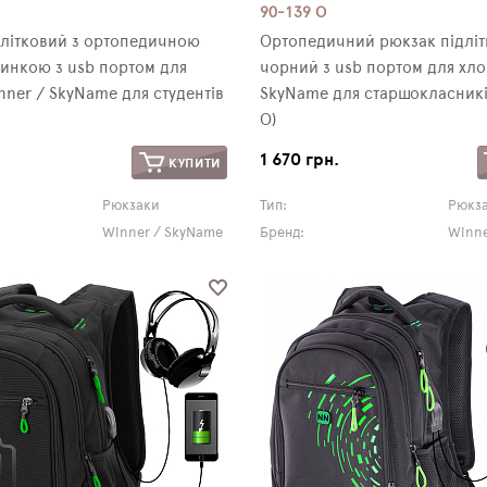
90-139 О
длітковий з ортопедичною
Ортопедичний рюкзак підлі
инкою з usb портом для
чорний з usb портом для хло
nner / SkyName для студентів
SkyName для старшокласникі
О)
1 670 грн.
КУПИТИ
Рюкзаки
Тип:
Рюкз
Winner / SkyName
Бренд:
Winne