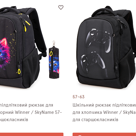
57-63
пілдлітковий рюкзак для
Шкільний рюкзак підліткови
чорний Winner / SkyNamе 57-
для хлопчика Winner / SkyN
ршокласників
для старшокласників