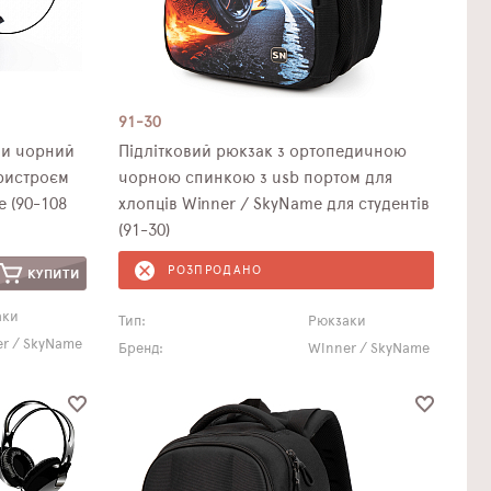
91-30
ли чорний
Підлітковий рюкзак з ортопедичною
пристроєм
чорною спинкою з usb портом для
e (90-108
хлопців Winner / SkyName для студентів
(91-30)
РОЗПРОДАНО
КУПИТИ
аки
Тип:
Рюкзаки
r / SkyName
Бренд:
Winner / SkyName