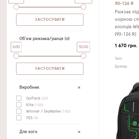
90-126 R
Рюкзак пі
чорною сп
хлопців Wi
(90-126 R)
Об'єм рюкзака/ранця (л)
1 670 грн.
6.00
30.00
Тип:
Бренд:
Виробник
GoPack
(20)
Kite
(100)
Winner / SkyName
(150)
YES
(4)
Для кого