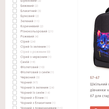
Бірюзовий
(3)
Бежевий
(2)
Блакитний
(3)
Бузковий
(2)
Зелений
(11)
Коричневий
(2)
Різнокольоровий
(21)
Рожевий
(4)
Сірий
(24)
Сірий із зеленим
(1)
Сірий з рожевим
(0)
Сірий з червоним
(1)
Синій
(19)
Фіолетовий
(10)
Фіолетовий з синім
(1)
Червоний
(3)
57-67
Чорний
(97)
Шкільний 
Чорний із зеленим
(24)
дівчинки 
Чорний із синім
(14)
67 для ста
Чорний з білим
(1)
Чорний з блакитним
(1)
Чорний з помаранчевим
(11)