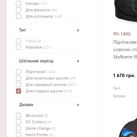
Унісекс
(27)
Для дівчаток
(96)
Для хлопчиків
(149)
Тип
90-140G
Ранці
(0)
Підлітков
Рюкзаки
(271)
чорною сп
SkyName (9
Шкільний період
Підліткові
(243)
1 670 грн.
Для початкової школи
(29)
Для середньої школи
(257)
Тип:
Для старшої школи
(274)
Бренд:
Дизайн
Be sound
(2)
DC Сomics
(4)
Game change
(5)
Harry Potter
(2)