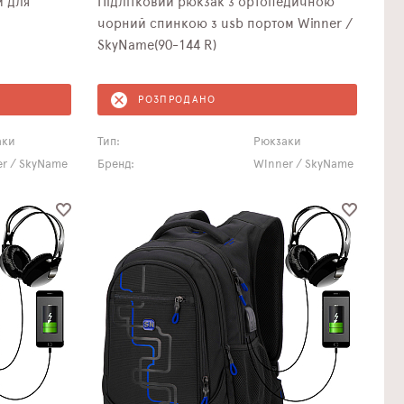
й для
Підлітковий рюкзак з ортопедичною
чорний спинкою з usb портом Winner /
SkyName(90-144 R)
РОЗПРОДАНО
аки
Тип:
Рюкзаки
r / SkyName
Бренд:
Winner / SkyName