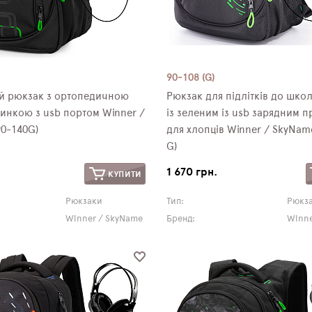
90-108 (G)
ий рюкзак з ортопедичною
Рюкзак для підлітків до шко
инкою з usb портом Winner /
із зеленим із usb зарядним 
0-140G)
для хлопців Winner / SkyNam
G)
1 670 грн.
КУПИТИ
Рюкзаки
Тип:
Рюкз
Winner / SkyName
Бренд:
Winne