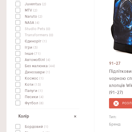
Juventus
(2)
MTV
(2)
Naruto
(2)
NASA
(4)
Studio Pets
(0)
Transformers
(0)
Єдиноріг
(1)
Ігри
(3)
Інше
(71)
Автомобілі
(4)
91-27
Без малюнка
(44)
Підлітков
Динозаври
(1)
чорною сп
Космос
(1)
Коти
(13)
хлопців Wi
Папуги
(1)
(91-27)
Песики
(4)
Футбол
(8)
РОЗ
Колір
Тип:
Бренд:
Бордовий
(1)