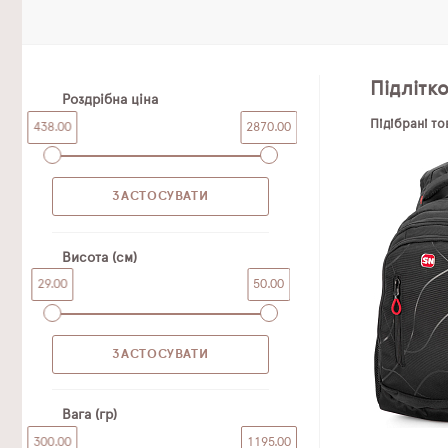
Підлітк
Роздрібна ціна
Підібрані т
438.00
2870.00
Висота (см)
29.00
50.00
Вага (гр)
300.00
1195.00