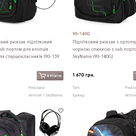
90-140G
ний рюкзак підлітковий
Підлітковий рюкзак з ортоп
sb портом для хлопців
чорною спинкою з usb порто
я старшокласників (90-139
SkyName (90-140G)
1 670 грн.
КУПИТИ
Рюкзаки
Тип:
Рюкз
Winner / SkyName
Бренд:
Winne