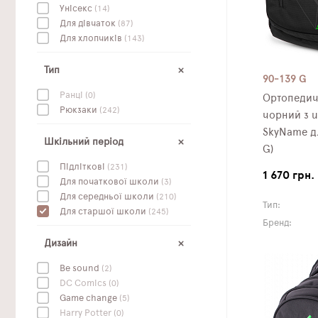
Унісекс
(14)
Для дівчаток
(87)
Для хлопчиків
(143)
Тип
90-139 G
Ранці
(0)
Ортопедич
Рюкзаки
(242)
чорний з u
SkyName дл
Шкільний період
G)
Підліткові
(231)
1 670 грн.
Для початкової школи
(3)
Для середньої школи
(210)
Тип:
Для старшої школи
(245)
Бренд:
Дизайн
Be sound
(2)
DC Сomics
(0)
Game change
(5)
Harry Potter
(0)