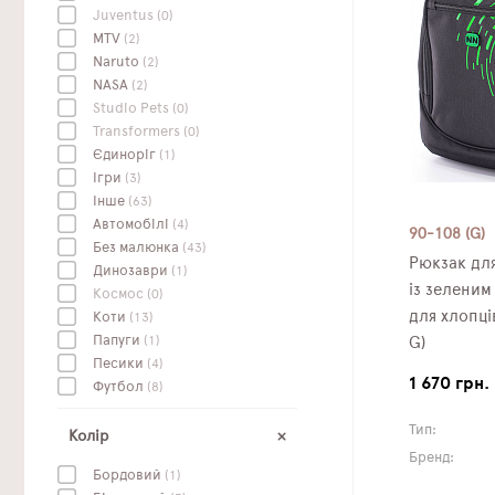
Juventus
(0)
MTV
(2)
Naruto
(2)
NASA
(2)
Studio Pets
(0)
Transformers
(0)
Єдиноріг
(1)
Ігри
(3)
Інше
(63)
Автомобілі
(4)
90-108 (G)
Без малюнка
(43)
Рюкзак для
Динозаври
(1)
із зеленим
Космос
(0)
для хлопці
Коти
(13)
Папуги
(1)
G)
Песики
(4)
1 670 грн.
Футбол
(8)
Тип:
Колір
Бренд:
Бордовий
(1)