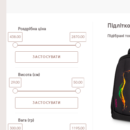
Підлітк
Роздрібна ціна
Підібрані т
438.00
2870.00
Висота (см)
29.00
50.00
Вага (гр)
300.00
1195.00