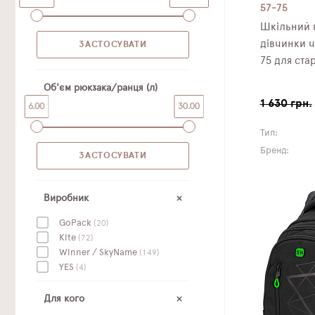
57-75
Шкільний 
дівчинки 
75 для ста
Об'єм рюкзака/ранця (л)
1 630 грн.
6.00
30.00
Тип:
Бренд:
Виробник
GoPack
(20)
Kite
(72)
Winner / SkyName
(149)
YES
(4)
Для кого