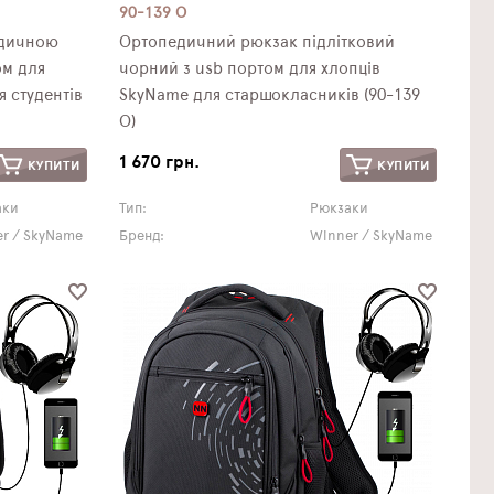
90-139 О
едичною
Ортопедичний рюкзак підлітковий
ом для
чорний з usb портом для хлопців
я студентів
SkyName для старшокласників (90-139
О)
1 670 грн.
КУПИТИ
КУПИТИ
аки
Тип:
Рюкзаки
r / SkyName
Бренд:
Winner / SkyName