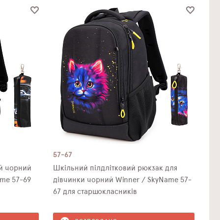
57-67
й чорний
Шкільний пілдлітковий рюкзак для
ame 57-69
дівчинки чорний Winner / SkyNamе 57-
67 для старшокласників