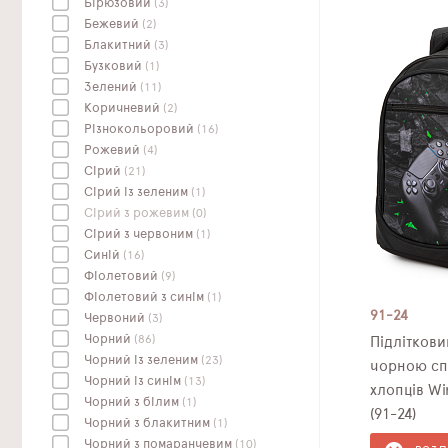
Бірюзовий
(3)
Бежевий
(2)
Блакитний
(3)
Бузковий
(1)
Зелений
(11)
Коричневий
(2)
Різнокольоровий
(16)
Рожевий
(4)
Сірий
(21)
Сірий із зеленим
(1)
Сірий з рожевим
(0)
Сірий з червоним
(1)
Синій
(16)
Фіолетовий
(9)
Фіолетовий з синім
(1)
91-24
Червоний
(3)
Чорний
(86)
Підлітков
Чорний із зеленим
(23)
чорною сп
Чорний із синім
(13)
хлопців Wi
Чорний з білим
(1)
(91-24)
Чорний з блакитним
(1)
Чорний з помаранчевим
(10)