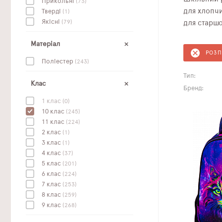
Прикольні
(73)
для хлопчи
Тверді
(1)
Якісні
(79)
для старш
Матеріал
РОЗ
Поліестер
(243)
Тип:
Клас
Бренд:
1 клас
(0)
10 клас
(245)
11 клас
(224)
2 клас
(1)
3 клас
(1)
4 клас
(37)
5 клас
(201)
6 клас
(224)
7 клас
(253)
8 клас
(259)
9 клас
(268)