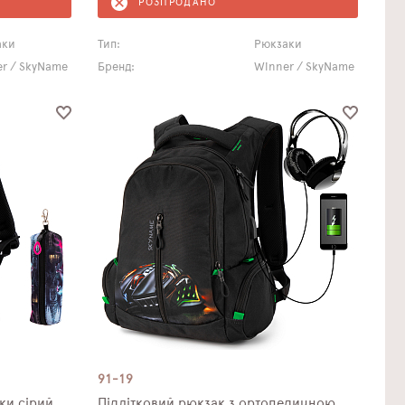
РОЗПРОДАНО
аки
Тип:
Рюкзаки
r / SkyName
Бренд:
Winner / SkyName
91-19
ки сірий
Підлітковий рюкзак з ортопедичною