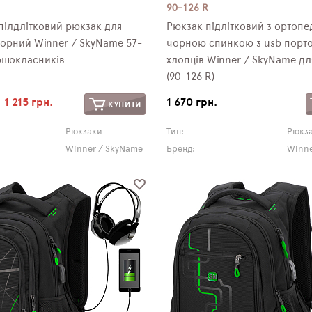
90-126 R
пілдлітковий рюкзак для
Рюкзак підлітковий з ортоп
чорний Winner / SkyNamе 57-
чорною спинкою з usb порт
ршокласників
хлопців Winner / SkyName дл
(90-126 R)
1 215 грн.
1 670 грн.
КУПИТИ
Рюкзаки
Тип:
Рюкз
Winner / SkyName
Бренд:
Winne