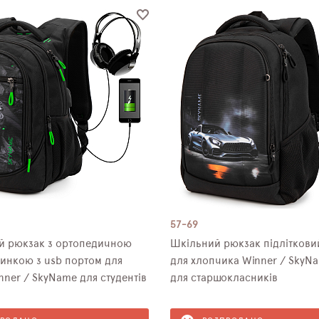
57-69
ий рюкзак з ортопедичною
Шкільний рюкзак підліткови
инкою з usb портом для
для хлопчика Winner / SkyN
nner / SkyName для студентів
для старшокласників