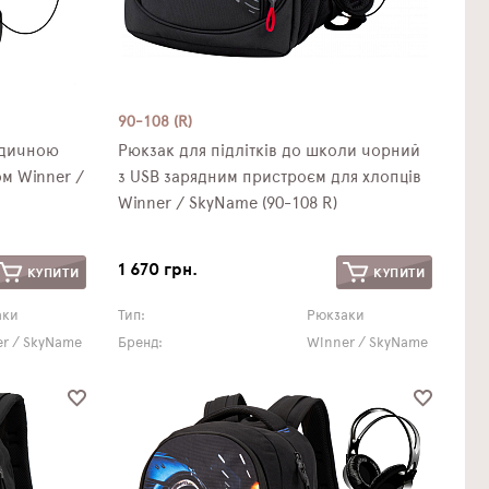
90-108 (R)
едичною
Рюкзак для підлітків до школи чорний
м Winner /
з USB зарядним пристроєм для хлопців
Winner / SkyName (90-108 R)
1 670 грн.
КУПИТИ
КУПИТИ
аки
Тип:
Рюкзаки
r / SkyName
Бренд:
Winner / SkyName