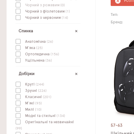
РОЗ
Чорний з рожевим
(0)
Чорний з фіолетовим
(1)
Тип:
Чорний з червоним
(14)
Бренд:
Спинка
Анатомічна
(26)
М'яка
(25)
Ортопедична
(156)
Ущільнена
(36)
Добірки
Круті
(244)
Зручні
(226)
Класичні
(201)
М'які
(93)
Милі
(10)
Модні та стильні
(134)
Оригінальні та незвичайні
57-63
(99)
Шкільний 