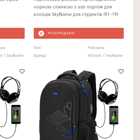
чорною спинкою з usb портом для
хлопців SkyName для студентів (91-19)
РОЗПРОДАНО
аки
Тип:
Рюкзаки
r / SkyName
Бренд:
Winner / SkyName