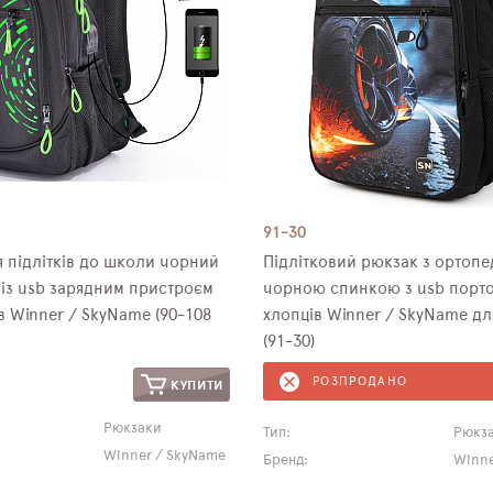
91-30
 підлітків до школи чорний
Підлітковий рюкзак з ортоп
 із usb зарядним пристроєм
чорною спинкою з usb порт
в Winner / SkyName (90-108
хлопців Winner / SkyName дл
(91-30)
РОЗПРОДАНО
КУПИТИ
Рюкзаки
Тип:
Рюкз
Winner / SkyName
Бренд:
Winne