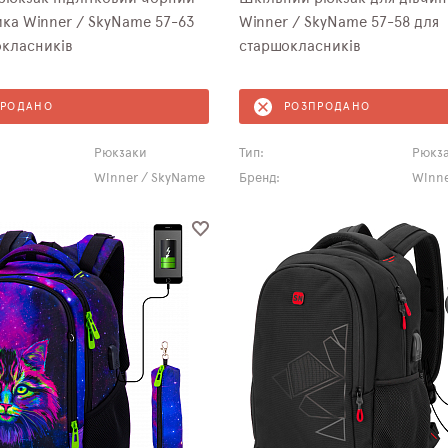
ка Winner / SkyName 57-63
Winner / SkyNamе 57-58 для
окласників
старшокласників
ПРОДАНО
РОЗПРОДАНО
Рюкзаки
Тип:
Рюкз
Winner / SkyName
Бренд:
Winne