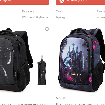
ПРОДАНО
РОЗПРОДАНО
Рюкзаки
Тип:
Рюкз
Winner / SkyName
Бренд:
Winne
57-58
рюкзак підлітковий чорний
Шкільний рюкзак для дівчин