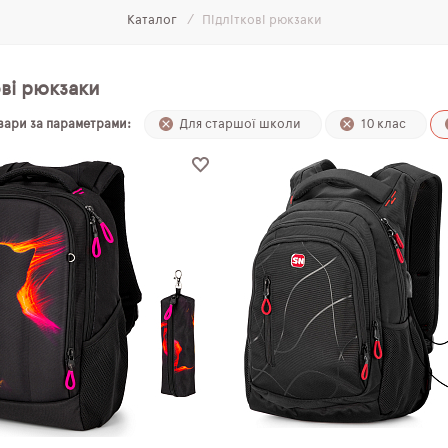
Каталог
Підліткові рюкзаки
ові рюкзаки
овари за параметрами:
Для старшої школи
10 клас