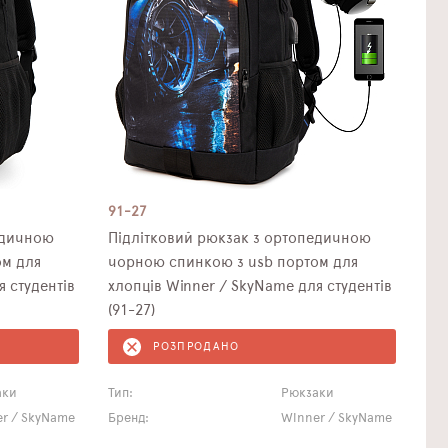
91-27
едичною
Підлітковий рюкзак з ортопедичною
ом для
чорною спинкою з usb портом для
я студентів
хлопців Winner / SkyName для студентів
(91-27)
РОЗПРОДАНО
аки
Тип:
Рюкзаки
r / SkyName
Бренд:
Winner / SkyName