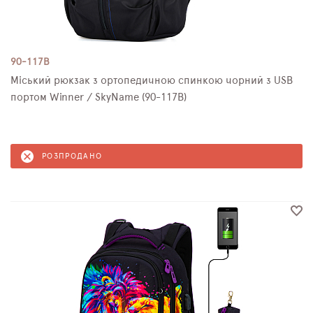
90-117B
Міський рюкзак з ортопедичною спинкою чорний з USB
портом Winner / SkyName (90-117B)
РОЗПРОДАНО