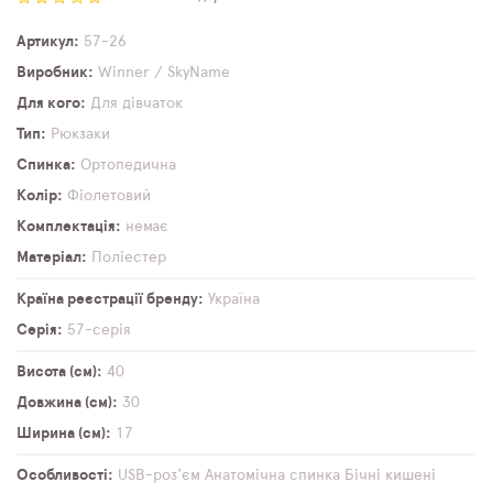
Артикул
57-26
Виробник
Winner / SkyName
Для кого
Для дівчаток
Тип
Рюкзаки
Спинка
Ортопедична
Колір
Фіолетовий
Комплектація
немає
Матеріал
Поліестер
Країна реєстрації бренду
Україна
Серія
57-серія
Висота (см)
40
Довжина (см)
30
Ширина (см)
17
Особливості
USB-роз'єм
Анатомічна спинка
Бічні кишені