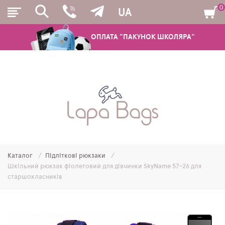
0
UA
ОПЛАТА "ПАКУНОК ШКОЛЯРА"
РЮКЗАКИ
ШКІЛЬНІ РЮКЗАКИ ТА РАНЦІ
ПІДЛІТКОВІ РЮКЗАКИ
Каталог
Підліткові рюкзаки
МОЛОДІЖНІ РЮКЗАКИ
Шкільний рюкзак фіолетовий для дівчинки SkyNamе 57-26 для
старшокласників
ПЕНАЛИ
МІШКИ ДЛЯ ВЗУТТЯ