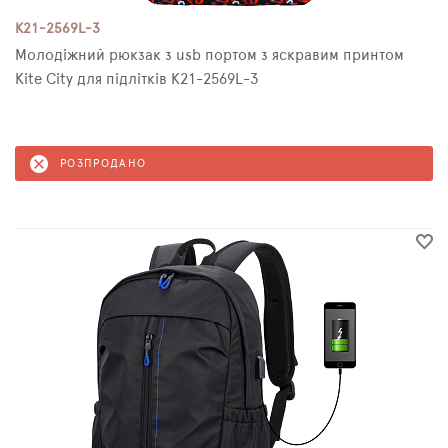
K21-2569L-3
Молодіжний рюкзак з usb портом з яскравим принтом
Kite City для підлітків K21-2569L-3
РОЗПРОДАНО