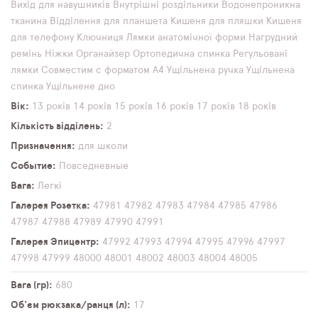
Вихід для навушників
Внутрішні роздільники
Водонепроникна
тканина
Відділення для планшета
Кишеня для пляшки
Кишеня
для телефону
Ключниця
Лямки анатомічної форми
Нагрудний
ремінь
Ніжки
Органайзер
Ортопедична спинка
Регульовані
лямки
Совместим с форматом А4
Ущільнена ручка
Ущільнена
спинка
Ущільнене дно
Вік
13 років
14 років
15 років
16 років
17 років
18 років
Кількість відділень
2
Призначення
для школи
Событие
Повседневные
Вага
Легкі
Галерея Розетка
47981
47982
47983
47984
47985
47986
47987
47988
47989
47990
47991
Галерея Эпицентр
47992
47993
47994
47995
47996
47997
47998
47999
48000
48001
48002
48003
48004
48005
Вага (гр)
680
Об'єм рюкзака/ранця (л)
17