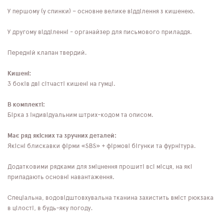
У першому (у спинки) – основне велике відділення з кишенею.
У другому відділенні - органайзер для письмового приладдя.
Передній клапан твердий.
Кишені:
З боків дві сітчасті кишені на гумці.
В комплекті:
Бірка з індивідуальним штрих-кодом та описом.
Має ряд якісних та зручних деталей:
Якісні блискавки фірми «SBS» + фірмові бігунки та фурнітура.
Додатковими рядками для зміцнення прошиті всі місця, на які
припадають основні навантаження.
Спеціальна, водовідштовхувальна тканина захистить вміст рюкзака
в цілості, в будь-яку погоду.