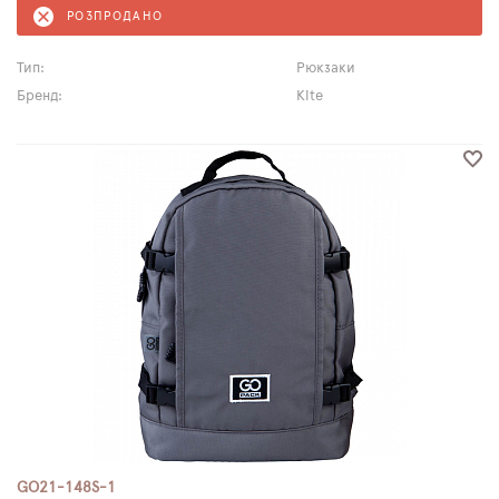
РОЗПРОДАНО
Тип:
Рюкзаки
Бренд:
Kite
GO21-148S-1