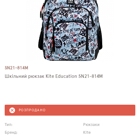
SN21-814M
Шкільний рюкзак Kite Education SN21-814M
РОЗПРОДАНО
Тип:
Рюкзаки
Бренд:
Kite