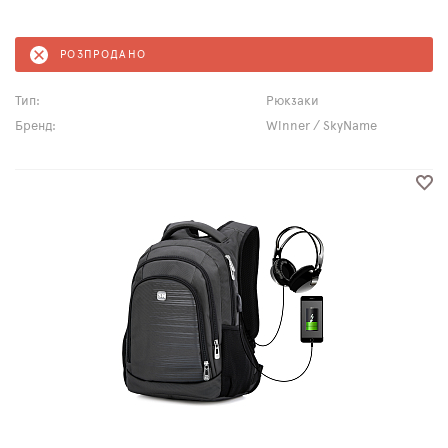
РОЗПРОДАНО
Тип:
Рюкзаки
Бренд:
Winner / SkyName