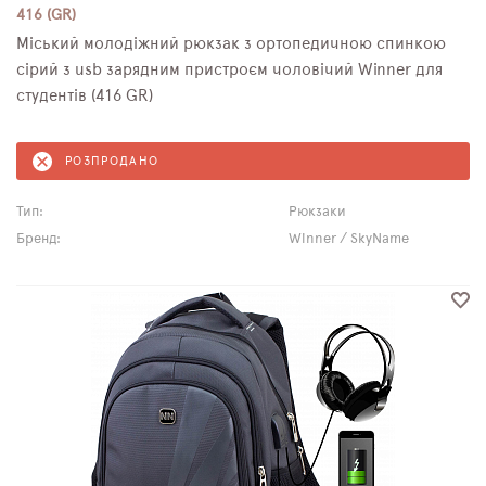
416 (GR)
Міський молодіжний рюкзак з ортопедичною спинкою
сірий з usb зарядним пристроєм чоловічий Winner для
студентів (416 GR)
РОЗПРОДАНО
Тип:
Рюкзаки
Бренд:
Winner / SkyName