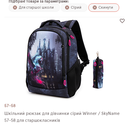
Підібрані товари за параметрами:
ПЛЯШКИ ДЛЯ ВОДИ
Для старшої школи
Сірий
Скинути
DELUNE
SCHOOL STANDARD
SKYNAME
РОЗПРОДАЖ
57-58
Шкільний рюкзак для дівчинки сірий Winner / SkyNamе
57-58 для старшокласників