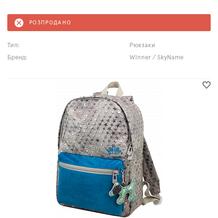
РОЗПРОДАНО
Тип:
Рюкзаки
Бренд:
Winner / SkyName