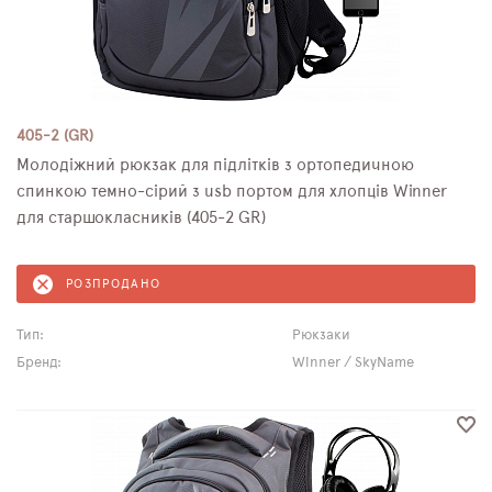
405-2 (GR)
Молодіжний рюкзак для підлітків з ортопедичною
спинкою темно-сірий з usb портом для хлопців Winner
для старшокласників (405-2 GR)
РОЗПРОДАНО
Тип:
Рюкзаки
Бренд:
Winner / SkyName