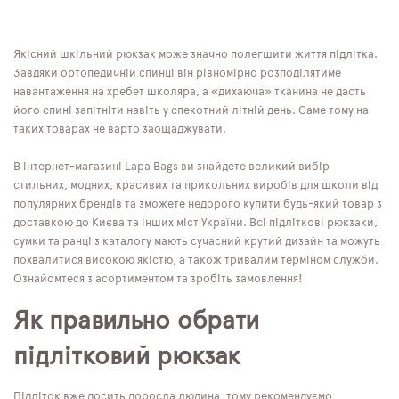
Якісний шкільний рюкзак може значно полегшити життя підлітка.
Завдяки ортопедичній спинці він рівномірно розподілятиме
навантаження на хребет школяра, а «дихаюча» тканина не дасть
його спині запітніти навіть у спекотний літній день. Саме тому на
таких товарах не варто заощаджувати.
В інтернет-магазині Lapa Bags ви знайдете великий вибір
стильних, модних, красивих та прикольних виробів для школи від
популярних брендів та зможете недорого купити будь-який товар з
доставкою до Києва та інших міст України. Всі підліткові рюкзаки,
сумки та ранці з каталогу мають сучасний крутий дизайн та можуть
похвалитися високою якістю, а також тривалим терміном служби.
Ознайомтеся з асортиментом та зробіть замовлення!
Як правильно обрати
підлітковий рюкзак
Підліток вже досить доросла людина, тому рекомендуємо