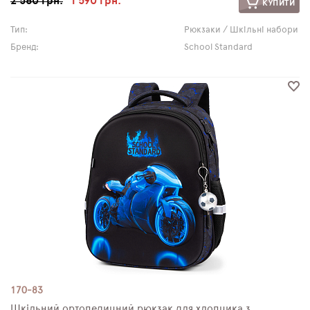
2 560 грн.
1 590 грн.
КУПИТИ
Тип:
Рюкзаки / Шкільні набори
Бренд:
School Standard
170-83
Шкільний ортопедичний рюкзак для хлопчика з