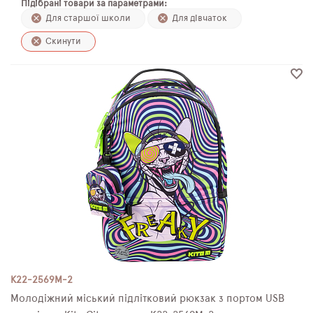
Підібрані товари за параметрами:
ПЛЯШКИ ДЛЯ ВОДИ
Для старшої школи
Для дівчаток
Скинути
DELUNE
SCHOOL STANDARD
SKYNAME
РОЗПРОДАЖ
K22-2569M-2
Молодіжний міський підлітковий рюкзак з портом USB