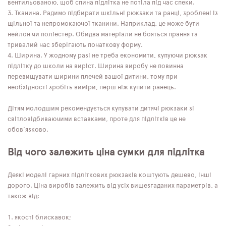
вентильованою, щоб спина підлітка не потіла під час спеки.
Тканина. Радимо підбирати шкільні рюкзаки та ранці, зроблені із
щільної та непромокаючої тканини. Наприклад, це може бути
нейлон чи поліестер. Обидва матеріали не бояться прання та
тривалий час зберігають початкову форму.
Ширина. У жодному разі не треба економити, купуючи рюкзак
підлітку до школи на виріст. Ширина виробу не повинна
перевищувати ширини плечей вашої дитини, тому при
необхідності зробіть виміри, перш ніж купити ранець.
Дітям молодшим рекомендується купувати дитячі рюкзаки зі
світловідбиваючими вставками, проте для підлітків це не
обов'язково.
Від чого залежить ціна сумки для підлітка
Деякі моделі гарних підліткових рюкзаків коштують дешево, інші
дорого. Ціна виробів залежить від усіх вищезгаданих параметрів, а
також від:
якості блискавок;