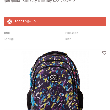
для дівчат Kite City в школу K22-2569M-2
РОЗПРОДАНО
Тип:
Рюкзаки
Бренд:
Kite