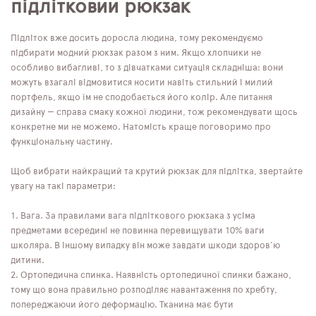
підлітковий рюкзак
Підліток вже досить доросла людина, тому рекомендуємо
підбирати модний рюкзак разом з ним. Якщо хлопчики не
особливо вибагливі, то з дівчатками ситуація складніша: вони
можуть взагалі відмовитися носити навіть стильний і милий
портфель, якщо їм не сподобається його колір. Але питання
дизайну — справа смаку кожної людини, тож рекомендувати щось
конкретне ми не можемо. Натомість краще поговоримо про
функціональну частину.
Щоб вибрати найкращий та крутий рюкзак для підлітка, звертайте
увагу на такі параметри:
Вага. За правилами вага підліткового рюкзака з усіма
предметами всередині не повинна перевищувати 10% ваги
школяра. В іншому випадку він може завдати шкоди здоров'ю
дитини.
Ортопедична спинка. Наявність ортопедичної спинки бажано,
тому що вона правильно розподіляє навантаження по хребту,
попереджаючи його деформацію. Тканина має бути