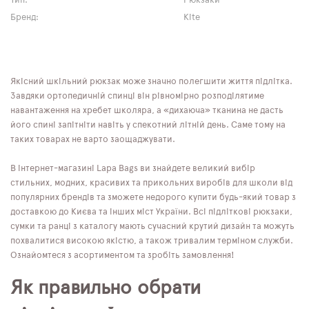
Тип:
Рюкзаки
Бренд:
Kite
Якісний шкільний рюкзак може значно полегшити життя підлітка.
Завдяки ортопедичній спинці він рівномірно розподілятиме
навантаження на хребет школяра, а «дихаюча» тканина не дасть
його спині запітніти навіть у спекотний літній день. Саме тому на
таких товарах не варто заощаджувати.
В інтернет-магазині Lapa Bags ви знайдете великий вибір
стильних, модних, красивих та прикольних виробів для школи від
популярних брендів та зможете недорого купити будь-який товар з
доставкою до Києва та інших міст України. Всі підліткові рюкзаки,
сумки та ранці з каталогу мають сучасний крутий дизайн та можуть
похвалитися високою якістю, а також тривалим терміном служби.
Ознайомтеся з асортиментом та зробіть замовлення!
Як правильно обрати