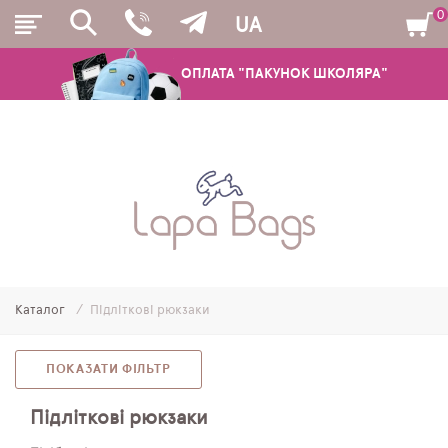
0
UA
ОПЛАТА "ПАКУНОК ШКОЛЯРА"
РЮКЗАКИ
ШКІЛЬНІ РЮКЗАКИ ТА РАНЦІ
ПІДЛІТКОВІ РЮКЗАКИ
Каталог
Підліткові рюкзаки
МОЛОДІЖНІ РЮКЗАКИ
ПЕНАЛИ
ПОКАЗАТИ ФІЛЬТР
МІШКИ ДЛЯ ВЗУТТЯ
Підліткові рюкзаки