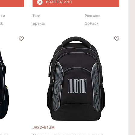
РОЗПРОДАНО
аки
Тип:
Рюкзаки
ck
Бренд:
GoPack
JV22-813M