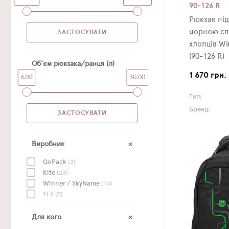
90-126 R
Рюкзак пі
чорною сп
хлопців Wi
(90-126 R)
Об'єм рюкзака/ранця (л)
1 670 грн.
6.00
30.00
Тип:
Бренд:
Виробник
GoPack
(2)
Kite
(23)
Winner / SkyName
(14)
YES
(0)
Для кого