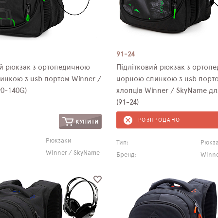
91-24
ий рюкзак з ортопедичною
Підлітковий рюкзак з ортоп
инкою з usb портом Winner /
чорною спинкою з usb порт
0-140G)
хлопців Winner / SkyName дл
(91-24)
РОЗПРОДАНО
КУПИТИ
Рюкзаки
Тип:
Рюкз
Winner / SkyName
Бренд:
Winne