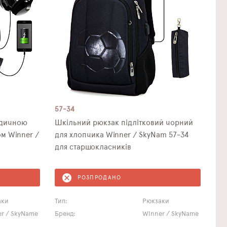
57-34
едичною
Шкільний рюкзак підлітковий чорний
м Winner /
для хлопчика Winner / SkyNam 57-34
для старшокласників
РОЗПРОДАНО
аки
Тип:
Рюкзаки
r / SkyName
Бренд:
Winner / SkyName