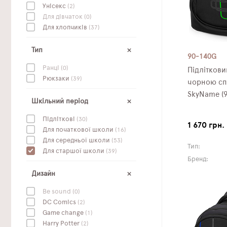
Унісекс
(2)
Для дівчаток
(0)
Для хлопчиків
(37)
Тип
90-140G
Ранці
(0)
Підлітков
Рюкзаки
(39)
чорною сп
SkyName (9
Шкільний період
Підліткові
(30)
1 670 грн.
Для початкової школи
(16)
Для середньої школи
(53)
Тип:
Для старшої школи
(39)
Бренд:
Дизайн
Be sound
(0)
DC Сomics
(2)
Game change
(1)
Harry Potter
(2)