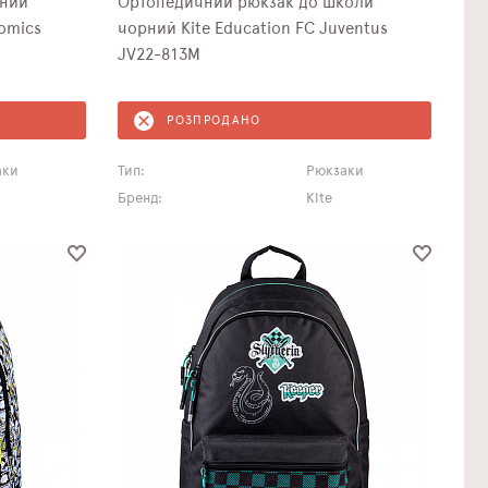
чний
Ортопедичний рюкзак до школи
omics
чорний Kite Education FC Juventus
JV22-813M
РОЗПРОДАНО
аки
Тип:
Рюкзаки
Бренд:
Kite