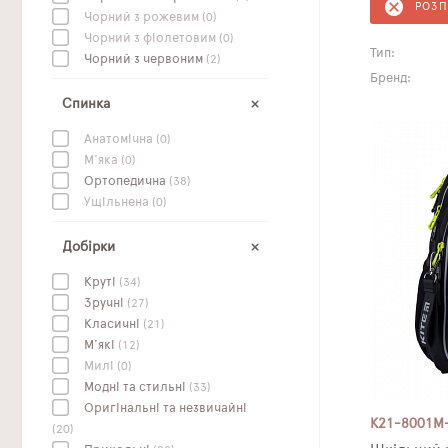
РОЗ
Чорний з рожевим
(0)
Чорний з фіолетовим
(0)
Тип:
Чорний з червоним
(2)
Бренд:
Спинка
Анатомічна
(0)
М'яка
(0)
Ортопедична
(38)
Ущільнена
(0)
Добірки
Круті
(34)
Зручні
(27)
Класичні
(21)
М'які
(12)
Милі
(0)
Модні та стильні
(33)
Оригінальні та незвичайні
K21-8001M
(20)