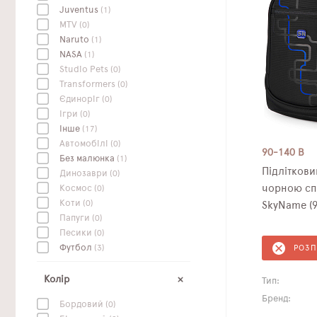
Juventus
(1)
MTV
(0)
Naruto
(1)
NASA
(1)
Studio Pets
(0)
Transformers
(0)
Єдиноріг
(0)
Ігри
(0)
Інше
(17)
Автомобілі
(0)
90-140 B
Без малюнка
(1)
Підлітков
Динозаври
(0)
чорною сп
Космос
(0)
Коти
(0)
SkyName (9
Папуги
(0)
Песики
(0)
Футбол
(3)
РОЗ
Колір
Тип:
Бренд:
Бордовий
(0)