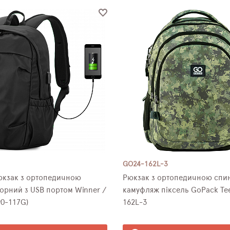
GO24-162L-3
юкзак з ортопедичною
Рюкзак з ортопедичною спинкою
рний з USB портом Winner /
камуфляж піксель GoPack Te
0-117G)
162L-3