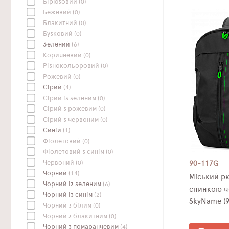
Бірюзовий
(0)
Бежевий
(0)
Блакитний
(0)
Бузковий
(0)
Зелений
(6)
Коричневий
(0)
Різнокольоровий
(0)
Рожевий
(0)
Сірий
(4)
Сірий із зеленим
(0)
Сірий з рожевим
(0)
Сірий з червоним
(0)
Синій
(1)
Фіолетовий
(0)
Фіолетовий з синім
(0)
Червоний
(0)
90-117G
Чорний
(14)
Міський р
Чорний із зеленим
(6)
спинкою чо
Чорний із синім
(2)
SkyName (9
Чорний з білим
(0)
Чорний з блакитним
(0)
Чорний з помаранчевим
(4)