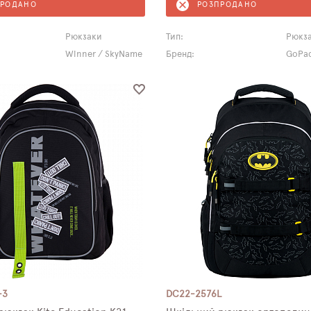
ПРОДАНО
РОЗПРОДАНО
Рюкзаки
Тип:
Рюкз
Winner / SkyName
Бренд:
GoPa
-3
DC22-2576L