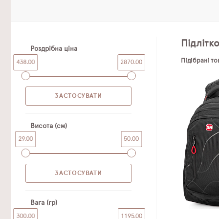
Підлітк
Роздрібна ціна
Підібрані т
438.00
2870.00
Висота (см)
29.00
50.00
Вага (гр)
300.00
1195.00