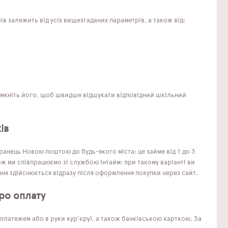
в залежить від усіх вищезгаданих параметрів, а також від:
Увімкніть його, щоб швидше відшукати відповідний шкільний
ів
анець Новою поштою до будь-якого міста: це займе від 1 до 3
ж ми співпрацюємо зі службою Інтайм: при такому варіанті ви
ння здійснюється відразу після оформлення покупки через сайт.
ро оплату
латежем або в руки кур'єру), а також банківською карткою. За