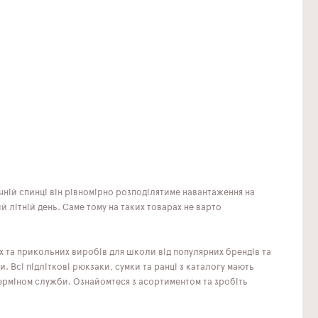
ній спинці він рівномірно розподілятиме навантаження на
й літній день. Саме тому на таких товарах не варто
х та прикольних виробів для школи від популярних брендів та
. Всі підліткові рюкзаки, сумки та ранці з каталогу мають
ерміном служби. Ознайомтеся з асортиментом та зробіть