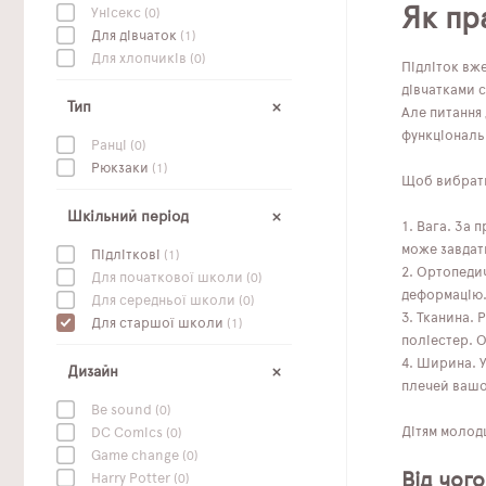
Як пр
Унісекс
(0)
Для дівчаток
(1)
Для хлопчиків
(0)
Підліток вж
дівчатками с
Тип
Але питання
функціональ
Ранці
(0)
Рюкзаки
(1)
Щоб вибрати 
Шкільний період
Вага. За 
може завдат
Підліткові
(1)
Ортопедич
Для початкової школи
(0)
деформацію. 
Для середньої школи
(0)
Тканина. 
Для старшої школи
(1)
поліестер. 
Ширина. У
Дизайн
плечей вашої
Be sound
(0)
Дітям молодш
DC Сomics
(0)
Game change
(0)
Від чого
Harry Potter
(0)