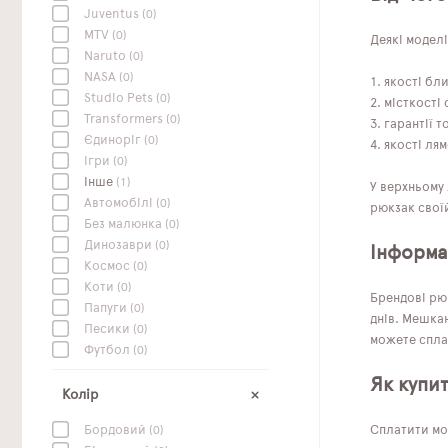
Juventus
(0)
MTV
(0)
Деякі моделі
Naruto
(0)
NASA
(0)
якості бл
Studio Pets
(0)
місткості 
Transformers
(0)
гарантії т
Єдиноріг
(0)
якості лям
Ігри
(0)
Інше
(1)
У верхньому 
Автомобілі
(0)
рюкзак своїй
Без малюнка
(0)
Динозаври
(0)
Інформац
Космос
(0)
Коти
(0)
Брендові рю
Папуги
(0)
днів. Мешкан
Песики
(0)
можете сплат
Футбол
(0)
Як купи
Колір
Сплатити мо
Бордовий
(0)