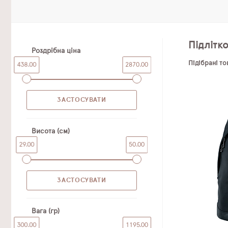
Підлітк
Роздрібна ціна
Підібрані т
438.00
2870.00
Висота (см)
29.00
50.00
Вага (гр)
300.00
1195.00