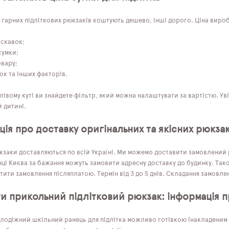
 гарних підліткових рюкзаків коштують дешево, інші дорого. Ціна виробі
искавок;
сумки;
овару;
ок та інших факторів.
лівому куті ви знайдете фільтр, який можна налаштувати за вартістю. 
 дитині.
ія про доставку оригінальних та якісних рюкзак
кзаки доставляються по всій Україні. Ми можемо доставити замовлений р
ці Києва за бажання можуть замовити адресну доставку до будинку. Тако
ити замовлення післяплатою. Термін від 3 до 5 днів. Складання замовле
ти прикольний підлітковий рюкзак: інформація п
лодіжний шкільний ранець для підлітка можливо готівкою (накладеним п