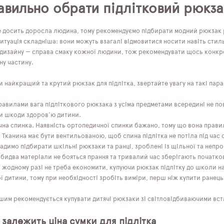
авильно обрати підлітковий рюкза
е досить доросла людина, тому рекомендуємо підбирати модний рюкзак р
итуація складніша: вони можуть взагалі відмовитися носити навіть стил
 дизайну — справа смаку кожної людини, тож рекомендувати щось конкр
ну частину.
найкращий та крутий рюкзак для підлітка, звертайте увагу на такі пар
правилами вага підліткового рюкзака з усіма предметами всередині не п
и шкоди здоров'ю дитини.
на спинка. Наявність ортопедичної спинки бажано, тому що вона прави
Тканина має бути вентильованою, щоб спина підлітка не потіла під час 
Радимо підбирати шкільні рюкзаки та ранці, зроблені із щільної та неп
Обидва матеріали не бояться прання та тривалий час зберігають початко
 жодному разі не треба економити, купуючи рюкзак підлітку до школи 
 дитини, тому при необхідності зробіть виміри, перш ніж купити ранець
им рекомендується купувати дитячі рюкзаки зі світловідбиваючими встав
 залежить ціна сумки для підлітка