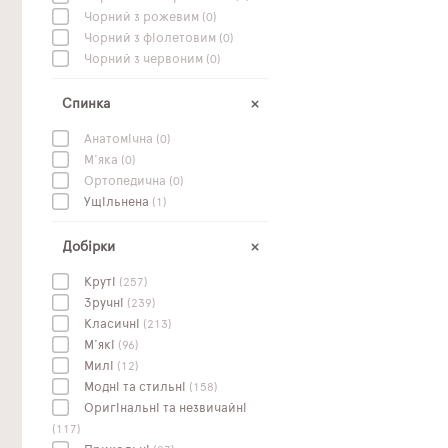
Чорний з рожевим
(0)
Чорний з фіолетовим
(0)
Чорний з червоним
(0)
Спинка
Анатомічна
(0)
М'яка
(0)
Ортопедична
(0)
Ущільнена
(1)
Добірки
Круті
(257)
Зручні
(239)
Класичні
(213)
М'які
(96)
Милі
(12)
Модні та стильні
(158)
Оригінальні та незвичайні
(117)