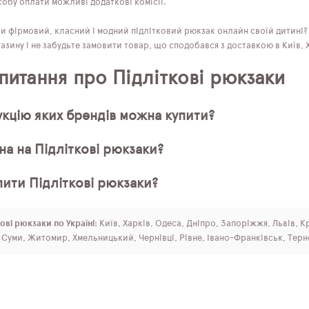
обу оплати можливі додаткові комісії.
ти фірмовий, класний і модний підлітковий рюкзак онлайн своїй дитині
азину і не забудьте замовити товар, що сподобався з доставкою в Київ, Ха
 питання про Підліткові рюкзаки
кцію яких брендів можна купити?
на на Підліткові рюкзаки?
пити Підліткові рюкзаки?
ові рюкзаки по Україні
: Київ, Харків, Одеса, Дніпро, Запоріжжя, Львів, 
, Суми, Житомир, Хмельницький, Чернівці, Рівне, Івано-Франківськ, Терн