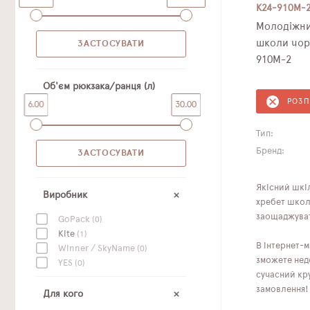
K24-910M-
Молодіжни
школи чорн
910M-2
Об'єм рюкзака/ранця (л)
РОЗ
6.00
30.00
Тип:
Бренд:
Якісний шкі
Виробник
хребет школя
заощаджува
GoPack
(0)
Kite
(1)
В інтернет-м
Winner / SkyName
(0)
зможете недо
YES
(0)
сучасний кр
замовлення!
Для кого