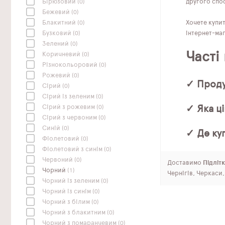
другого спос
Бірюзовий
(0)
Бежевий
(0)
Хочете купи
Блакитний
(0)
інтернет-маг
Бузковий
(0)
Зелений
(0)
Часті
Коричневий
(0)
Різнокольоровий
(0)
Рожевий
(0)
✓ Проду
Сірий
(0)
Сірий із зеленим
(0)
✓ Яка ці
Сірий з рожевим
(0)
Сірий з червоним
(0)
Синій
(0)
✓ Де ку
Фіолетовий
(0)
Фіолетовий з синім
(0)
Червоний
(0)
Доставимо
Підлітк
Чорний
(1)
Чернігів, Черкаси
Чорний із зеленим
(0)
Чорний із синім
(0)
Чорний з білим
(0)
Чорний з блакитним
(0)
Чорний з помаранчевим
(0)