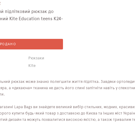
2
й підлітковий рюкзак до
ий Kite Education teens K24-
ПРОДАНО
Рюкзаки
Kite
льний рюкзак може значно полегшити життя підлітка. Завдяки ортопедич
ра, а «дихаюча» тканина не дасть його спині запітніти навіть у спекотни
ти.
агазині Lapa Bags ви знайдете великий вибір стильних, модних, красиви
рого купити будь-який товар з доставкою до Києва та інших міст України
утий дизайн та можуть похвалитися високою якістю, а також тривалим т