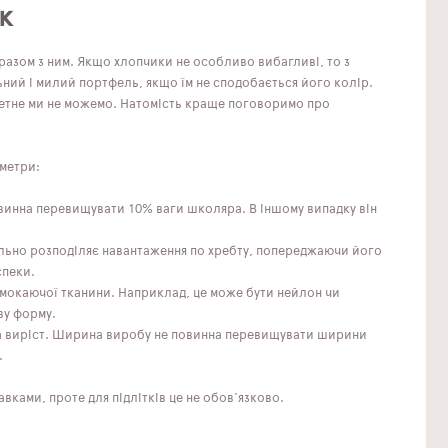
к
азом з ним. Якщо хлопчики не особливо вибагливі, то з
ьний і милий портфель, якщо їм не сподобається його колір.
етне ми не можемо. Натомість краще поговоримо про
аметри:
овинна перевищувати 10% ваги школяра. В іншому випадку він
льно розподіляє навантаження по хребту, попереджаючи його
спеки.
ромокаючої тканини. Наприклад, це може бути нейлон чи
ву форму.
на виріст. Ширина виробу не повинна перевищувати ширини
.
ками, проте для підлітків це не обов'язково.