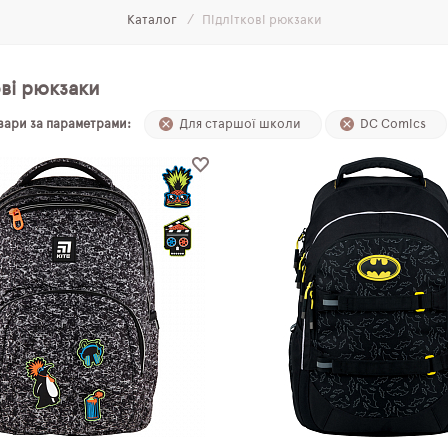
Каталог
Підліткові рюкзаки
ові рюкзаки
овари за параметрами:
Для старшої школи
DC Сomics