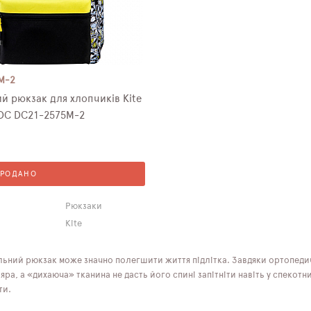
M-2
й рюкзак для хлопчиків Kite
 DC DC21-2575M-2
ПРОДАНО
Рюкзаки
Kite
льний рюкзак може значно полегшити життя підлітка. Завдяки ортопедич
ра, а «дихаюча» тканина не дасть його спині запітніти навіть у спекотни
ти.