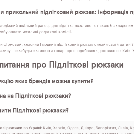
ти прикольний підлітковий рюкзак: інформація п
лодіжний шкільний ранець для підлітка можливо готівкою (накладеним п
обу оплати можливі додаткові комісії.
ти фірмовий, класний і модний підлітковий рюкзак онлайн своїй дитині
азину і не забудьте замовити товар, що сподобався з доставкою в Київ, Ха
 питання про Підліткові рюкзаки
кцію яких брендів можна купити?
на на Підліткові рюкзаки?
пити Підліткові рюкзаки?
ові рюкзаки по Україні
: Київ, Харків, Одеса, Дніпро, Запоріжжя, Львів, 