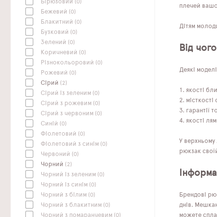
Бірюзовий
(0)
плечей вашої
Бежевий
(0)
Блакитний
(0)
Дітям молодш
Бузковий
(0)
Зелений
(0)
Від чого
Коричневий
(0)
Різнокольоровий
(0)
Деякі моделі
Рожевий
(0)
Сірий
(2)
якості бл
Сірий із зеленим
(0)
місткості 
Сірий з рожевим
(0)
гарантії т
Сірий з червоним
(0)
якості лям
Синій
(0)
Фіолетовий
(0)
У верхньому 
Фіолетовий з синім
(0)
рюкзак своїй
Червоний
(0)
Чорний
(2)
Інформац
Чорний із зеленим
(0)
Чорний із синім
(0)
Брендові рю
Чорний з білим
(0)
днів. Мешкан
Чорний з блакитним
(0)
можете сплат
Чорний з помаранчевим
(0)