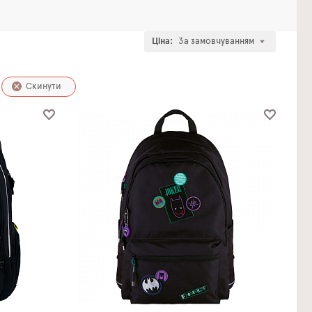
Ціна:
За замовчуванням
Скинути