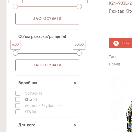
K21-903L-2
Рюкзак Kit
Об'єм рюкзака/ранця (л)
РОЗ
6.00
30.00
Тип:
Бренд:
Виробник
GoPack
(0)
Kite
(4)
Winner / SkyName
(0)
YES
(0)
Для кого