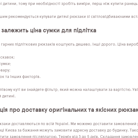
 дитини, тому при необхідності зробіть виміри, перш ніж купити ранець
им рекомендується купувати дитячі рюкзаки зі світловідбиваючими встав
 залежить ціна сумки для підлітка
 гарних підліткових рюкзаків коштують дешево, інші дорого. Ціна виробі
искавок;
сумки;
овару;
ок та інших факторів.
лівому куті ви знайдете фільтр, який можна налаштувати за вартістю. 
 дитині.
ія про доставку оригінальних та якісних рюкзак
кзаки доставляються по всій Україні. Ми можемо доставити замовлений р
ці Києва за бажання можуть замовити адресну доставку до будинку. Тако
ити замовлення післяплатою. Термін від 3 до 5 днів. Складання замовле