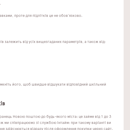
.
ками, проте для підлітків це не обов'язково.
в залежить від усіх вищезгаданих параметрів, а також від:
Увімкніть його, щоб швидше відшукати відповідний шкільний
ів
анець Новою поштою до будь-якого міста: це займе від 1 до 3
ж ми співпрацюємо зі службою Інтайм: при такому варіанті ви
ння здійснюється відразу після оформлення покупки через сайт.