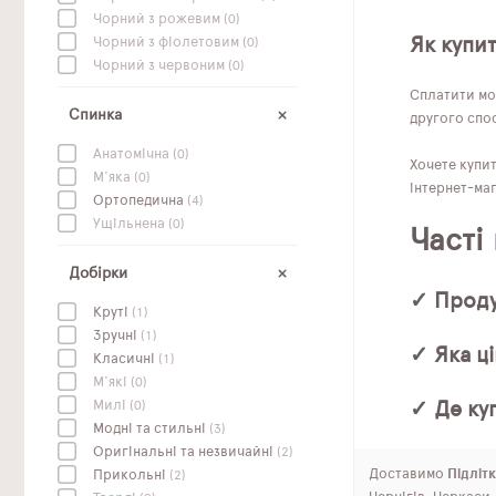
Чорний з рожевим
(0)
Як купи
Чорний з фіолетовим
(0)
Чорний з червоним
(0)
Сплатити мо
Спинка
другого спос
Анатомічна
(0)
Хочете купи
М'яка
(0)
інтернет-маг
Ортопедична
(4)
Ущільнена
(0)
Часті
Добірки
✓ Проду
Круті
(1)
Зручні
(1)
✓ Яка ці
Класичні
(1)
М'які
(0)
✓ Де ку
Милі
(0)
Модні та стильні
(3)
Оригінальні та незвичайні
(2)
Доставимо
Підлітк
Прикольні
(2)