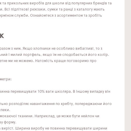
х та прикольних виробів для школи від популярних брендів та
. Всі підліткові рюкзаки, сумки та ранці з каталогу мають
ерміном служби. Ознайомтеся з асортиментом та зробіть
к
азом з ним. Якщо хлопчики не особливо вибагливі, то з
ьний і милий портфель, якщо їм не сподобається його колір.
етне ми не можемо. Натомість краще поговоримо про
аметри:
овинна перевищувати 10% ваги школяра. В іншому випадку він
льно розподіляє навантаження по хребту, попереджаючи його
спеки.
ромокаючої тканини. Наприклад, це може бути нейлон чи
ву форму.
на виріст. Ширина виробу не повинна перевищувати ширини