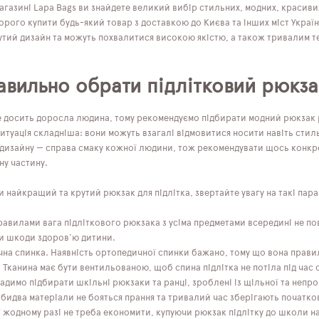
агазині Lapa Bags ви знайдете великий вибір стильних, модних, красиви
рого купити будь-який товар з доставкою до Києва та інших міст України
утий дизайн та можуть похвалитися високою якістю, а також тривалим т
авильно обрати підлітковий рюкза
е досить доросла людина, тому рекомендуємо підбирати модний рюкзак р
итуація складніша: вони можуть взагалі відмовитися носити навіть стил
 дизайну — справа смаку кожної людини, тож рекомендувати щось конкр
ну частину.
найкращий та крутий рюкзак для підлітка, звертайте увагу на такі пар
правилами вага підліткового рюкзака з усіма предметами всередині не п
и шкоди здоров'ю дитини.
на спинка. Наявність ортопедичної спинки бажано, тому що вона прави
Тканина має бути вентильованою, щоб спина підлітка не потіла під час 
Радимо підбирати шкільні рюкзаки та ранці, зроблені із щільної та неп
Обидва матеріали не бояться прання та тривалий час зберігають початко
 жодному разі не треба економити, купуючи рюкзак підлітку до школи 