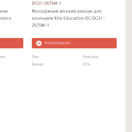
DC21-2575M-1
чний
Молодіжний міський рюкзак для
omics
хлопчиків Kite Education DC DC21-
2575M-1
РОЗПРОДАНО
аки
Тип:
Рюкзаки
Бренд:
Kite