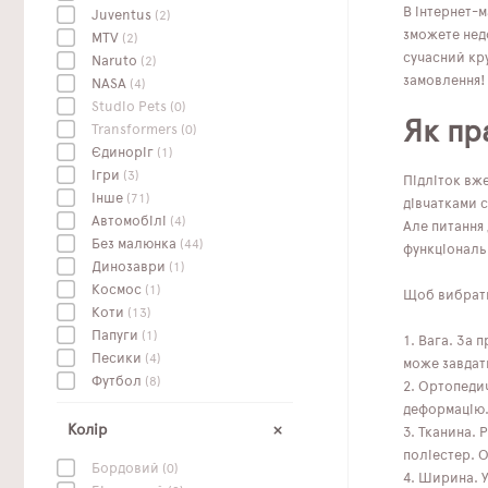
В інтернет-м
Juventus
(2)
зможете недо
MTV
(2)
сучасний кр
Naruto
(2)
замовлення!
NASA
(4)
Studio Pets
(0)
Як пр
Transformers
(0)
Єдиноріг
(1)
Ігри
(3)
Підліток вж
Інше
(71)
дівчатками с
Автомобілі
(4)
Але питання
Без малюнка
(44)
функціональ
Динозаври
(1)
Космос
(1)
Щоб вибрати 
Коти
(13)
Папуги
(1)
Вага. За 
Песики
(4)
може завдат
Футбол
(8)
Ортопедич
деформацію. 
Колір
Тканина. 
поліестер. 
Бордовий
(0)
Ширина. У