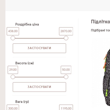
Підлітк
Роздрібна ціна
Підібрані т
438.00
2870.00
Висота (см)
29.00
50.00
Вага (гр)
300.00
1195.00