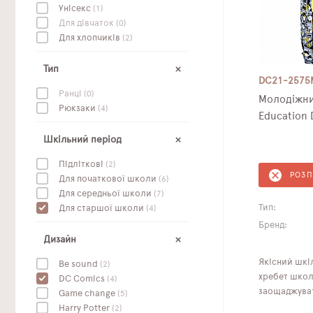
Унісекс
(1)
Для дівчаток
(0)
Для хлопчиків
(2)
Тип
DC21-2575
Ранці
(0)
Молодіжни
Рюкзаки
(4)
Education
Шкільний період
Підліткові
(2)
РОЗ
Для початкової школи
(6)
Для середньої школи
(7)
Тип:
Для старшої школи
(4)
Бренд:
Дизайн
Якісний шкі
Be sound
(2)
хребет школя
DC Сomics
(4)
заощаджува
Game change
(5)
Harry Potter
(2)