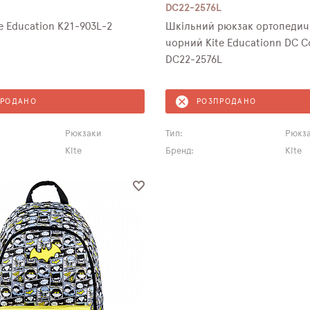
DC22-2576L
e Education K21-903L-2
Шкільний рюкзак ортопеди
чорний Kite Educationn DC C
DC22-2576L
ПРОДАНО
РОЗПРОДАНО
Рюкзаки
Тип:
Рюкз
Kite
Бренд:
Kite