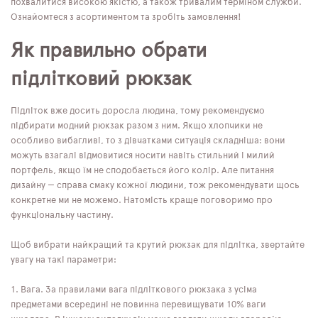
похвалитися високою якістю, а також тривалим терміном служби.
Ознайомтеся з асортиментом та зробіть замовлення!
Як правильно обрати
підлітковий рюкзак
Підліток вже досить доросла людина, тому рекомендуємо
підбирати модний рюкзак разом з ним. Якщо хлопчики не
особливо вибагливі, то з дівчатками ситуація складніша: вони
можуть взагалі відмовитися носити навіть стильний і милий
портфель, якщо їм не сподобається його колір. Але питання
дизайну — справа смаку кожної людини, тож рекомендувати щось
конкретне ми не можемо. Натомість краще поговоримо про
функціональну частину.
Щоб вибрати найкращий та крутий рюкзак для підлітка, звертайте
увагу на такі параметри:
Вага. За правилами вага підліткового рюкзака з усіма
предметами всередині не повинна перевищувати 10% ваги