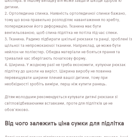
школяра. В іншому випадку він може завдати шкоди здоров'ю
дитини.
Ортопедична спинка. Наявність ортопедичної спинки бажано,
тому що вона правильно розподіляє навантаження по хребту,
попереджаючи його деформацію. Тканина має бути
вентильованою, щоб спина підлітка не потіла під час спеки.
Тканина. Радимо підбирати шкільні рюкзаки та ранці, зроблені із
щільної та непромокаючої тканини. Наприклад, це може бути
нейлон чи поліестер. Обидва матеріали не бояться прання та
тривалий час зберігають початкову форму.
Ширина. У жодному разі не треба економити, купуючи рюкзак
підлітку до школи на виріст. Ширина виробу не повинна
перевищувати ширини плечей вашої дитини, тому при
необхідності зробіть виміри, перш ніж купити ранець.
Дітям молодшим рекомендується купувати дитячі рюкзаки зі
світловідбиваючими вставками, проте для підлітків це не
обов'язково.
Від чого залежить ціна сумки для підлітка