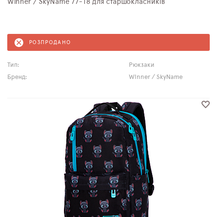
Winner / SkyName 77-18 для старшокласників
РОЗПРОДАНО
Тип:
Рюкзаки
Бренд:
Winner / SkyName