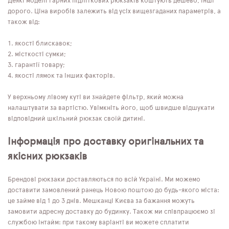
Деякі моделі гарних підліткових рюкзаків коштують дешево, інші
дорого. Ціна виробів залежить від усіх вищезгаданих параметрів, а
також від:
якості блискавок;
місткості сумки;
гарантії товару;
якості лямок та інших факторів.
У верхньому лівому куті ви знайдете фільтр, який можна
налаштувати за вартістю. Увімкніть його, щоб швидше відшукати
відповідний шкільний рюкзак своїй дитині.
Інформація про доставку оригінальних та
якісних рюкзаків
Брендові рюкзаки доставляються по всій Україні. Ми можемо
доставити замовлений ранець Новою поштою до будь-якого міста:
це займе від 1 до 3 днів. Мешканці Києва за бажання можуть
замовити адресну доставку до будинку. Також ми співпрацюємо зі
службою Інтайм: при такому варіанті ви можете сплатити