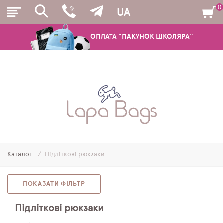
0
UA
ОПЛАТА "ПАКУНОК ШКОЛЯРА"
РЮКЗАКИ
ШКІЛЬНІ РЮКЗАКИ ТА РАНЦІ
ПІДЛІТКОВІ РЮКЗАКИ
Каталог
Підліткові рюкзаки
МОЛОДІЖНІ РЮКЗАКИ
ПЕНАЛИ
ПОКАЗАТИ ФІЛЬТР
МІШКИ ДЛЯ ВЗУТТЯ
Підліткові рюкзаки