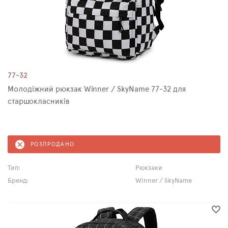
77-32
Молодіжний рюкзак Winner / SkyName 77-32 для
старшокласників
РОЗПРОДАНО
Тип:
Рюкзаки
Бренд:
Winner / SkyName