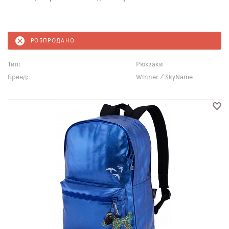
РОЗПРОДАНО
Тип:
Рюкзаки
Бренд:
Winner / SkyName