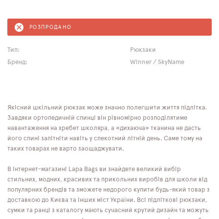
РОЗПРОДАНО
Тип:
Рюкзаки
Бренд:
Winner / SkyName
Якісний шкільний рюкзак може значно полегшити життя підлітка.
Завдяки ортопедичній спинці він рівномірно розподілятиме
навантаження на хребет школяра, а «дихаюча» тканина не дасть
його спині запітніти навіть у спекотний літній день. Саме тому на
таких товарах не варто заощаджувати.
В інтернет-магазині Lapa Bags ви знайдете великий вибір
стильних, модних, красивих та прикольних виробів для школи від
популярних брендів та зможете недорого купити будь-який товар з
доставкою до Києва та інших міст України. Всі підліткові рюкзаки,
сумки та ранці з каталогу мають сучасний крутий дизайн та можуть