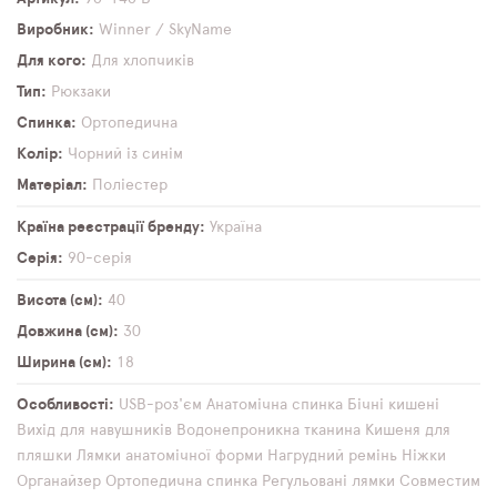
Виробник
Winner / SkyName
Для кого
Для хлопчиків
Тип
Рюкзаки
Спинка
Ортопедична
Колір
Чорний із синім
Матеріал
Поліестер
Країна реєстрації бренду
Україна
Серія
90-серія
Висота (см)
40
Довжина (см)
30
Ширина (см)
18
Особливості
USB-роз'єм
Анатомічна спинка
Бічні кишені
Вихід для навушників
Водонепроникна тканина
Кишеня для
пляшки
Лямки анатомічної форми
Нагрудний ремінь
Ніжки
Органайзер
Ортопедична спинка
Регульовані лямки
Совместим