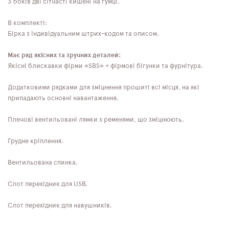
З боків дві сітчасті кишені на гумці.
В комплекті:
Бірка з індивідуальним штрих-кодом та описом.
Має ряд якісних та зручних деталей:
Якісні блискавки фірми «SBS» + фірмові бігунки та фурнітура.
Додатковими рядками для зміцнення прошиті всі місця, на які
припадають основні навантаження.
Плечові вентильовані лямки з ременями, що зміцнюють.
Грудне кріплення.
Вентильована спинка.
Слот перехідник для USB.
Слот перехідник для навушників.