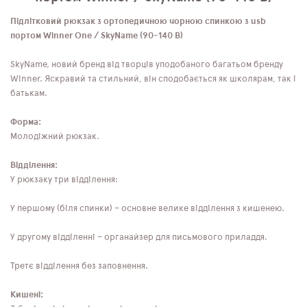
Підлітковий рюкзак з ортопедичною чорною спинкою з usb
портом Winner One / SkyName (90-140 B
)
SkyName, новий бренд від творців уподобаного багатьом бренду
Winner. Яскравий та стильний, він сподобається як школярам, так і
батькам.
Форма:
Молодіжний рюкзак.
Відділення:
У рюкзаку три відділення:
У першому (біля спинки) – основне велике відділення з кишенею.
У другому відділенні – органайзер для письмового приладдя.
Третє відділення без заповнення.
Кишені: