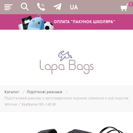
0
UA
ОПЛАТА "ПАКУНОК ШКОЛЯРА"
РЮКЗАКИ
ШКІЛЬНІ РЮКЗАКИ ТА РАНЦІ
ПІДЛІТКОВІ РЮКЗАКИ
Каталог
Підліткові рюкзаки
МОЛОДІЖНІ РЮКЗАКИ
Підлітковий рюкзак з ортопедичною чорною спинкою з usb портом
Winner / SkyName (90-140 B)
ПЕНАЛИ
МІШКИ ДЛЯ ВЗУТТЯ