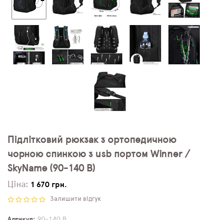
Підлітковий рюкзак з ортопедичною
чорною спинкою з usb портом Winner /
SkyName (90-140 B)
Ціна:
1 670 грн.
Залишити відгук
Артикул
90-140 B