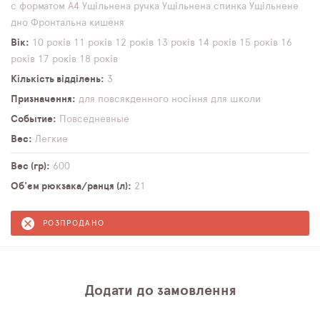
с форматом А4
Ущільнена ручка
Ущільнена спинка
Ущільнене
дно
Фронтальна кишеня
Вік
10 років
11 років
12 років
13 років
14 років
15 років
16
років
17 років
18 років
Кількість відділень
3
Призначення
для повсякденного носіння
для школи
Событие
Повседневные
Вес
Легкие
Вес (гр)
600
Об'єм рюкзака/ранця (л)
21
РОЗПРОДАНО
Додати до замовлення