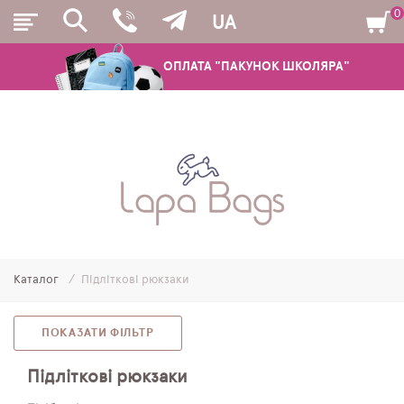
0
UA
ОПЛАТА "ПАКУНОК ШКОЛЯРА"
РЮКЗАКИ
ШКІЛЬНІ РЮКЗАКИ ТА РАНЦІ
ПІДЛІТКОВІ РЮКЗАКИ
Каталог
Підліткові рюкзаки
МОЛОДІЖНІ РЮКЗАКИ
ПЕНАЛИ
ПОКАЗАТИ ФІЛЬТР
МІШКИ ДЛЯ ВЗУТТЯ
Підліткові рюкзаки