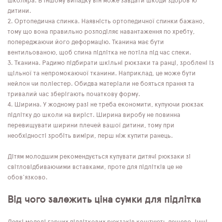
школяра. В іншому випадку він може завдати шкоди здоров'ю
дитини.
Ортопедична спинка. Наявність ортопедичної спинки бажано,
тому що вона правильно розподіляє навантаження по хребту,
попереджаючи його деформацію. Тканина має бути
вентильованою, щоб спина підлітка не потіла під час спеки.
Тканина. Радимо підбирати шкільні рюкзаки та ранці, зроблені із
щільної та непромокаючої тканини. Наприклад, це може бути
нейлон чи поліестер. Обидва матеріали не бояться прання та
тривалий час зберігають початкову форму.
Ширина. У жодному разі не треба економити, купуючи рюкзак
підлітку до школи на виріст. Ширина виробу не повинна
перевищувати ширини плечей вашої дитини, тому при
необхідності зробіть виміри, перш ніж купити ранець.
Дітям молодшим рекомендується купувати дитячі рюкзаки зі
світловідбиваючими вставками, проте для підлітків це не
обов'язково.
Від чого залежить ціна сумки для підлітка