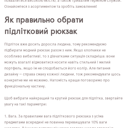
похвалитися високою якістю, а також тривалим терміном служби.
Ознайомтеся з асортиментом та зробіть замовлення!
Як правильно обрати
підлітковий рюкзак
Підліток вже досить доросла людина, тому рекомендуємо
підбирати модний рюкзак разом з ним. Якщо хлопчики не
особливо вибагливі, то з дівчатками ситуація складніша: вони
можуть взагалі відмовитися носити навіть стильний і милий
портфель, якщо їм не сподобається його колір. Але питання
дизайну — справа смаку кожної людини, тож рекомендувати щось
конкретне ми не можемо. Натомість краще поговоримо про
функціональну частину.
Щоб вибрати найкращий та крутий рюкзак для підлітка, звертайте
увагу на такі параметри:
Вага. За правилами вага підліткового рюкзака з усіма
предметами всередині не повинна перевищувати 10% ваги