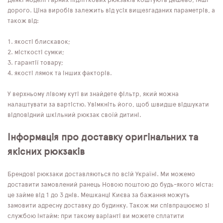
Деякі моделі гарних підліткових рюкзаків коштують дешево, інші
дорого. Ціна виробів залежить від усіх вищезгаданих параметрів, а
також від:
якості блискавок;
місткості сумки;
гарантії товару;
якості лямок та інших факторів.
У верхньому лівому куті ви знайдете фільтр, який можна
налаштувати за вартістю. Увімкніть його, щоб швидше відшукати
відповідний шкільний рюкзак своїй дитині.
Інформація про доставку оригінальних та
якісних рюкзаків
Брендові рюкзаки доставляються по всій Україні. Ми можемо
доставити замовлений ранець Новою поштою до будь-якого міста:
це займе від 1 до 3 днів. Мешканці Києва за бажання можуть
замовити адресну доставку до будинку. Також ми співпрацюємо зі
службою Інтайм: при такому варіанті ви можете сплатити