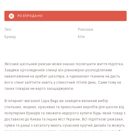
РОЗПРОДАНО
Тип:
Рюкзаки
Бренд:
Kite
Якісний шкільний рюкзак може значно полегшити життя підлітка.
Завдяки ортопедичній спинці він рівномірно розподілятиме
навантаження на хребет школяра, а «дихаюча» тканина не дасть
його спині запітніти навіть у спекотний літній день. Саме тому на
таких товарах не варто заощаджувати.
В інтернет-магазині Lapa Bags ви знайдете великий вибір
стильних, модних, красивих та прикольних виробів для школи від
популярних брендів та зможете недорого купити будь-який товар з
доставкою до Києва та інших міст України. Всі підліткові рюкзаки,
сумки та ранці з каталогу мають сучасний крутий дизайн та можуть