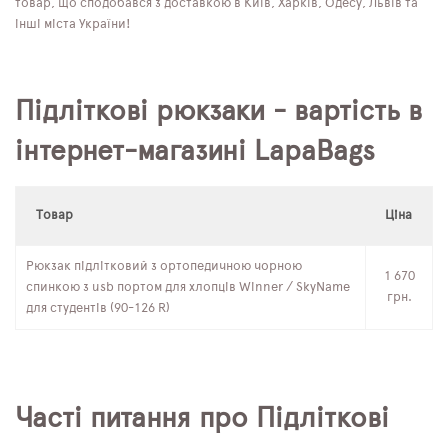
товар, що сподобався з доставкою в Київ, Харків, Одесу, Львів та
інші міста України!
Підліткові рюкзаки - вартість в
інтернет-магазині LapaBags
Товар
Ціна
Рюкзак підлітковий з ортопедичною чорною
1 670
спинкою з usb портом для хлопців Winner / SkyName
грн.
для студентів (90-126 R)
Часті питання про Підліткові