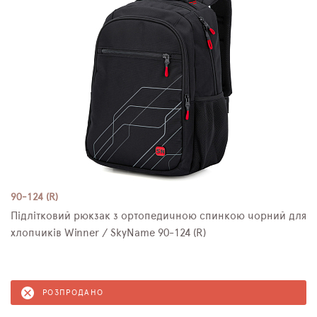
90-124 (R)
Підлітковий рюкзак з ортопедичною спинкою чорний для
хлопчиків Winner / SkyName 90-124 (R)
РОЗПРОДАНО