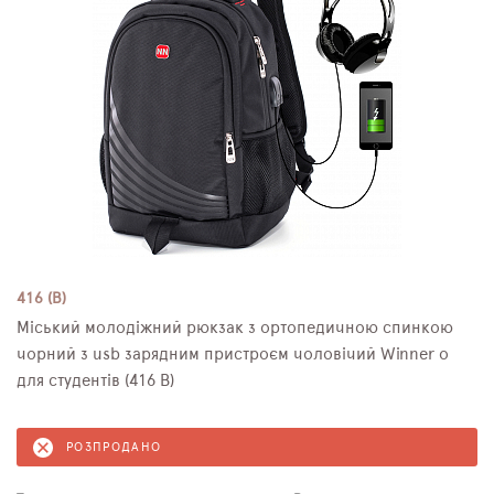
416 (B)
Міський молодіжний рюкзак з ортопедичною спинкою
чорний з usb зарядним пристроєм чоловічий Winner o
для студентів (416 В)
РОЗПРОДАНО