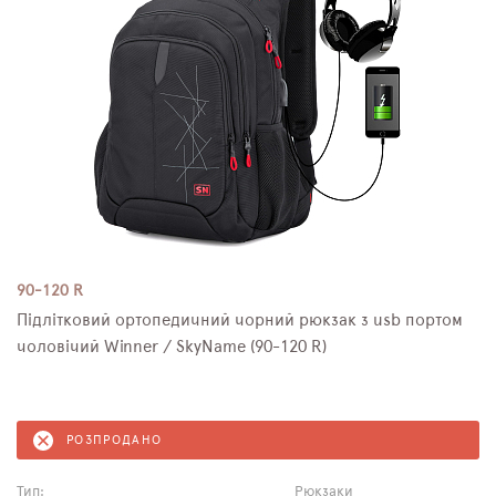
90-120 R
Підлітковий ортопедичний чорний рюкзак з usb портом
чоловічий Winner / SkyName (90-120 R)
РОЗПРОДАНО
Тип:
Рюкзаки