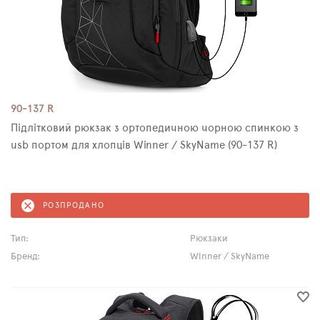
90-137 R
Підлітковий рюкзак з ортопедичною чорною спинкою з
usb портом для хлопців Winner / SkyName (90-137 R)
РОЗПРОДАНО
Тип:
Рюкзаки
Бренд:
Winner / SkyName