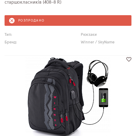
старшокласників (408-8 R)
РОЗПРОДАНО
Тип:
Рюкзаки
Бренд:
Winner / SkyName