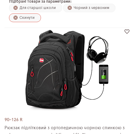
Підібрані товари за параметрами:
ПЛЯШКИ ДЛЯ ВОДИ
Для старшої школи
Чорний з червоним
Скинути
DELUNE
SCHOOL STANDARD
SKYNAME
РОЗПРОДАЖ
90-126 R
Рюкзак підлітковий з ортопедичною чорною спинкою з