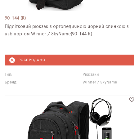
90-144 (R)
Підлітковий рюкзак з ортопедичною чорний спинкою з
usb портом Winner / SkyName(90-144 R)
РОЗПРОДАНО
Тип:
Рюкзаки
Бренд:
Winner / SkyName