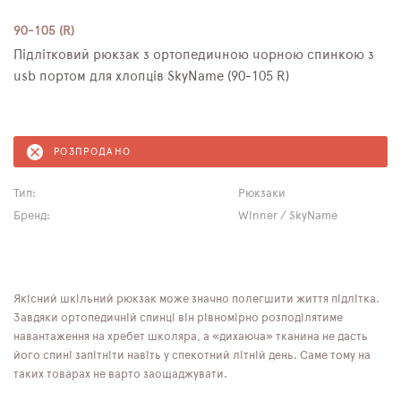
90-105 (R)
Підлітковий рюкзак з ортопедичною чорною спинкою з
usb портом для хлопців SkyName (90-105 R)
РОЗПРОДАНО
Тип:
Рюкзаки
Бренд:
Winner / SkyName
Якісний шкільний рюкзак може значно полегшити життя підлітка.
Завдяки ортопедичній спинці він рівномірно розподілятиме
навантаження на хребет школяра, а «дихаюча» тканина не дасть
його спині запітніти навіть у спекотний літній день. Саме тому на
таких товарах не варто заощаджувати.