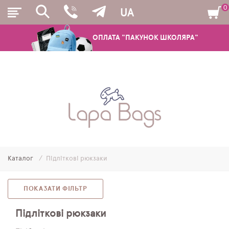
0
UA
ОПЛАТА "ПАКУНОК ШКОЛЯРА"
РЮКЗАКИ
ШКІЛЬНІ РЮКЗАКИ ТА РАНЦІ
ПІДЛІТКОВІ РЮКЗАКИ
Каталог
Підліткові рюкзаки
МОЛОДІЖНІ РЮКЗАКИ
ПЕНАЛИ
ПОКАЗАТИ ФІЛЬТР
МІШКИ ДЛЯ ВЗУТТЯ
Підліткові рюкзаки