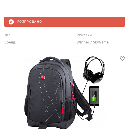
РОЗПРОДАНО
Тип:
Рюкзаки
Бренд:
Winner / SkyName