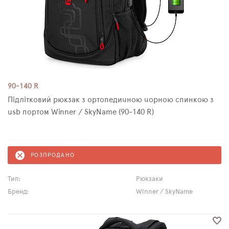
90-140 R
Підлітковий рюкзак з ортопедичною чорною спинкою з
usb портом Winner / SkyName (90-140 R)
РОЗПРОДАНО
Тип:
Рюкзаки
Бренд:
Winner / SkyName