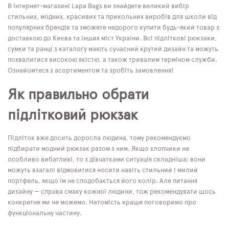
В інтернет-магазині Lapa Bags ви знайдете великий вибір
стильних, модних, красивих та прикольних виробів для школи від
популярних брендів та зможете недорого купити будь-який товар з
доставкою до Києва та інших міст України. Всі підліткові рюкзаки,
сумки та ранці з каталогу мають сучасний крутий дизайн та можуть
похвалитися високою якістю, а також тривалим терміном служби.
Ознайомтеся з асортиментом та зробіть замовлення!
Як правильно обрати
підлітковий рюкзак
Підліток вже досить доросла людина, тому рекомендуємо
підбирати модний рюкзак разом з ним. Якщо хлопчики не
особливо вибагливі, то з дівчатками ситуація складніша: вони
можуть взагалі відмовитися носити навіть стильний і милий
портфель, якщо їм не сподобається його колір. Але питання
дизайну — справа смаку кожної людини, тож рекомендувати щось
конкретне ми не можемо. Натомість краще поговоримо про
функціональну частину.