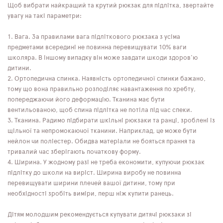
Щоб вибрати найкращий та крутий рюкзак для підлітка, звертайте
увагу на такі параметри:
Вага. За правилами вага підліткового рюкзака з усіма
предметами всередині не повинна перевищувати 10% ваги
школяра. В іншому випадку він може завдати шкоди здоров'ю
дитини.
Ортопедична спинка. Наявність ортопедичної спинки бажано,
тому що вона правильно розподіляє навантаження по хребту,
попереджаючи його деформацію. Тканина має бути
вентильованою, щоб спина підлітка не потіла під час спеки.
Тканина. Радимо підбирати шкільні рюкзаки та ранці, зроблені із
щільної та непромокаючої тканини. Наприклад, це може бути
нейлон чи поліестер. Обидва матеріали не бояться прання та
тривалий час зберігають початкову форму.
Ширина. У жодному разі не треба економити, купуючи рюкзак
підлітку до школи на виріст. Ширина виробу не повинна
перевищувати ширини плечей вашої дитини, тому при
необхідності зробіть виміри, перш ніж купити ранець.
Дітям молодшим рекомендується купувати дитячі рюкзаки зі