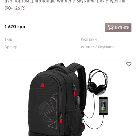
usb портом для хлопців Winner / SkyName для студентів
(90-126 R)
1 670 грн.
КУПИТИ
Тип:
Рюкзаки
Бренд:
Winner / SkyName