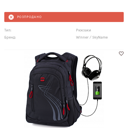
РОЗПРОДАНО
Тип:
Рюкзаки
Бренд:
Winner / SkyName