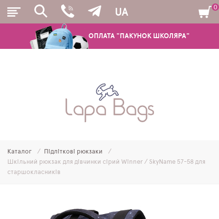
0
UA
ОПЛАТА "ПАКУНОК ШКОЛЯРА"
РЮКЗАКИ
ШКІЛЬНІ РЮКЗАКИ ТА РАНЦІ
ПІДЛІТКОВІ РЮКЗАКИ
Каталог
Підліткові рюкзаки
МОЛОДІЖНІ РЮКЗАКИ
Шкільний рюкзак для дівчинки сірий Winner / SkyNamе 57-58 для
старшокласників
ПЕНАЛИ
МІШКИ ДЛЯ ВЗУТТЯ