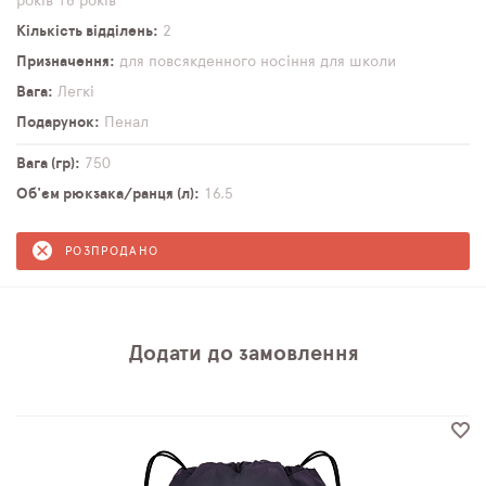
років
18 років
Кількість відділень
2
Призначення
для повсякденного носіння
для школи
Вага
Легкі
Подарунок
Пенал
Вага (гр)
750
Об'єм рюкзака/ранця (л)
16,5
РОЗПРОДАНО
Додати до замовлення