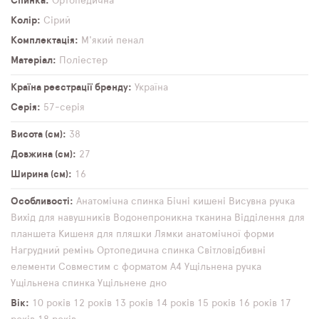
Спинка
Ортопедична
Колір
Сірий
Комплектація
М'який пенал
Матеріал
Поліестер
Країна реєстрації бренду
Україна
Серія
57-серія
Висота (см)
38
Довжина (см)
27
Ширина (см)
16
Особливості
Анатомічна спинка
Бічні кишені
Висувна ручка
Вихід для навушників
Водонепроникна тканина
Відділення для
планшета
Кишеня для пляшки
Лямки анатомічної форми
Нагрудний ремінь
Ортопедична спинка
Світловідбивні
елементи
Совместим с форматом А4
Ущільнена ручка
Ущільнена спинка
Ущільнене дно
Вік
10 років
12 років
13 років
14 років
15 років
16 років
17