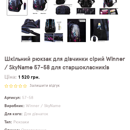
Шкільний рюкзак для дівчинки сірий Winner
/ SkyNamе 57-58 для старшокласників
Ціна:
1 520 грн.
Залишити відгук
Артикул
57-58
Виробник
Winner / SkyName
Для кого
Для дівчаток
Тип
Рюкзаки