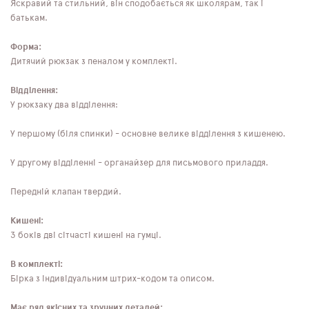
Яскравий та стильний, він сподобається як школярам, ​​так і
батькам.
Форма:
Дитячий рюкзак з пеналом у комплекті.
Відділення:
У рюкзаку два відділення:
У першому (біля спинки) - основне велике відділення з кишенею.
У другому відділенні - органайзер для письмового приладдя.
Передній клапан твердий.
Кишені:
З боків дві сітчасті кишені на гумці.
В комплекті:
Бірка з індивідуальним штрих-кодом та описом.
Має ряд якісних та зручних деталей: