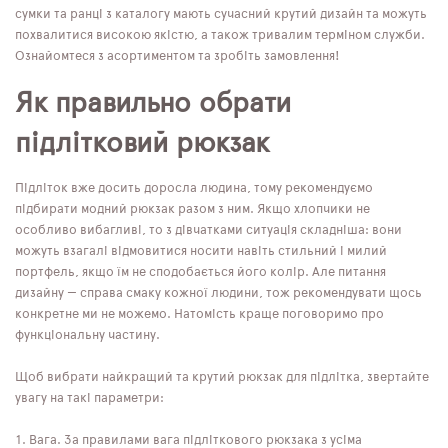
сумки та ранці з каталогу мають сучасний крутий дизайн та можуть
похвалитися високою якістю, а також тривалим терміном служби.
Ознайомтеся з асортиментом та зробіть замовлення!
Як правильно обрати
підлітковий рюкзак
Підліток вже досить доросла людина, тому рекомендуємо
підбирати модний рюкзак разом з ним. Якщо хлопчики не
особливо вибагливі, то з дівчатками ситуація складніша: вони
можуть взагалі відмовитися носити навіть стильний і милий
портфель, якщо їм не сподобається його колір. Але питання
дизайну — справа смаку кожної людини, тож рекомендувати щось
конкретне ми не можемо. Натомість краще поговоримо про
функціональну частину.
Щоб вибрати найкращий та крутий рюкзак для підлітка, звертайте
увагу на такі параметри:
Вага. За правилами вага підліткового рюкзака з усіма