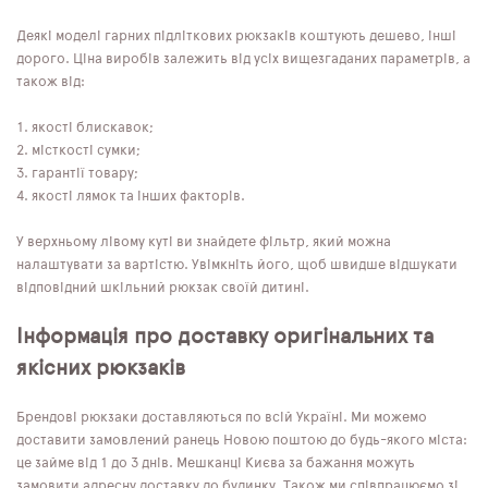
Деякі моделі гарних підліткових рюкзаків коштують дешево, інші
дорого. Ціна виробів залежить від усіх вищезгаданих параметрів, а
також від:
якості блискавок;
місткості сумки;
гарантії товару;
якості лямок та інших факторів.
У верхньому лівому куті ви знайдете фільтр, який можна
налаштувати за вартістю. Увімкніть його, щоб швидше відшукати
відповідний шкільний рюкзак своїй дитині.
Інформація про доставку оригінальних та
якісних рюкзаків
Брендові рюкзаки доставляються по всій Україні. Ми можемо
доставити замовлений ранець Новою поштою до будь-якого міста:
це займе від 1 до 3 днів. Мешканці Києва за бажання можуть
замовити адресну доставку до будинку. Також ми співпрацюємо зі