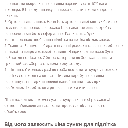
предметами всередині не повинна перевищувати 10% ваги
школяра. В іншому випадку він може завдати шкоди здоров'ю
дитини.
Ортопедична спинка. Наявність ортопедичної спинки бажано,
тому що вона правильно розподіляє навантаження по хребту,
попереджаючи його деформацію. Тканина має бути
вентильованою, щоб спина підлітка не потіла під час спеки.
Тканина. Радимо підбирати шкільні рюкзаки та ранці, зроблені із
щільної та непромокаючої тканини. Наприклад, це може бути
нейлон чи поліестер. Обидва матеріали не бояться прання та
тривалий час зберігають початкову форму.
Ширина. У жодному разі не треба економити, купуючи рюкзак
підлітку до школи на виріст. Ширина виробу не повинна
перевищувати ширини плечей вашої дитини, тому при
необхідності зробіть виміри, перш ніж купити ранець.
Дітям молодшим рекомендується купувати дитячі рюкзаки зі
світловідбиваючими вставками, проте для підлітків це не
обов'язково.
Від чого залежить ціна сумки для підлітка