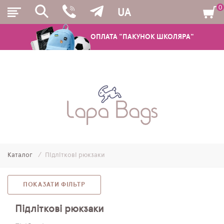
0
UA
ОПЛАТА "ПАКУНОК ШКОЛЯРА"
РЮКЗАКИ
ШКІЛЬНІ РЮКЗАКИ ТА РАНЦІ
ПІДЛІТКОВІ РЮКЗАКИ
Каталог
Підліткові рюкзаки
МОЛОДІЖНІ РЮКЗАКИ
ПЕНАЛИ
ПОКАЗАТИ ФІЛЬТР
МІШКИ ДЛЯ ВЗУТТЯ
Підліткові рюкзаки