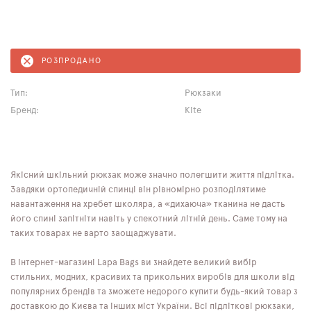
РОЗПРОДАНО
Тип:
Рюкзаки
Бренд:
Kite
Якісний шкільний рюкзак може значно полегшити життя підлітка.
Завдяки ортопедичній спинці він рівномірно розподілятиме
навантаження на хребет школяра, а «дихаюча» тканина не дасть
його спині запітніти навіть у спекотний літній день. Саме тому на
таких товарах не варто заощаджувати.
В інтернет-магазині Lapa Bags ви знайдете великий вибір
стильних, модних, красивих та прикольних виробів для школи від
популярних брендів та зможете недорого купити будь-який товар з
доставкою до Києва та інших міст України. Всі підліткові рюкзаки,