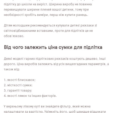
підлітку до школи на виріст. Ширина виробу не повинна
перевищувати ширини плечей вашої дитини, тому при
необхідності зробіть виміри, перш ніж купити ранець.
Дітям молодшим рекомендується купувати дитячі рюкзаки зі
світловідбиваючими вставками, проте для підлітків це не
обов'язково.
Від чого залежить ціна сумки для підлітка
Деякі моделі гарних підліткових рюкзаків коштують дешево, інші
дорого. Ціна виробів залежить від усіх вищезгаданих параметрів, а
також від:
якості блискавок;
місткості сумки;
гарантії товару;
якості лямок та інших факторів.
У верхньому лівому куті ви знайдете фільтр, який можна
налаштувати за вартістю. Увімкніть його, щоб швидше відшукати