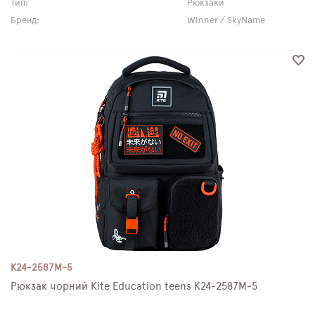
Тип:
Рюкзаки
Бренд:
Winner / SkyName
K24-2587M-5
Рюкзак чорний Kite Education teens K24-2587M-5