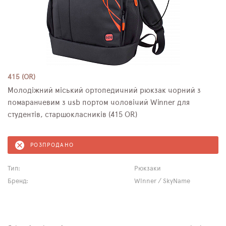
415 (OR)
Молодіжний міський ортопедичний рюкзак чорний з
помаранчевим з usb портом чоловічий Winner для
студентів, старшокласників (415 OR)
РОЗПРОДАНО
Тип:
Рюкзаки
Бренд:
Winner / SkyName