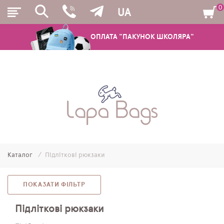
0
UA
ОПЛАТА "ПАКУНОК ШКОЛЯРА"
РЮКЗАКИ
ШКІЛЬНІ РЮКЗАКИ ТА РАНЦІ
ПІДЛІТКОВІ РЮКЗАКИ
Каталог
Підліткові рюкзаки
МОЛОДІЖНІ РЮКЗАКИ
ПЕНАЛИ
ПОКАЗАТИ ФІЛЬТР
МІШКИ ДЛЯ ВЗУТТЯ
Підліткові рюкзаки