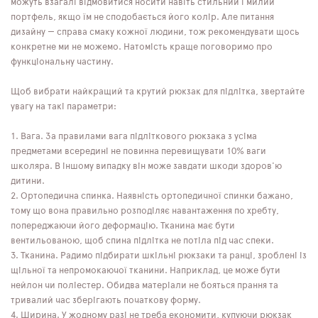
можуть взагалі відмовитися носити навіть стильний і милий
портфель, якщо їм не сподобається його колір. Але питання
дизайну — справа смаку кожної людини, тож рекомендувати щось
конкретне ми не можемо. Натомість краще поговоримо про
функціональну частину.
Щоб вибрати найкращий та крутий рюкзак для підлітка, звертайте
увагу на такі параметри:
Вага. За правилами вага підліткового рюкзака з усіма
предметами всередині не повинна перевищувати 10% ваги
школяра. В іншому випадку він може завдати шкоди здоров'ю
дитини.
Ортопедична спинка. Наявність ортопедичної спинки бажано,
тому що вона правильно розподіляє навантаження по хребту,
попереджаючи його деформацію. Тканина має бути
вентильованою, щоб спина підлітка не потіла під час спеки.
Тканина. Радимо підбирати шкільні рюкзаки та ранці, зроблені із
щільної та непромокаючої тканини. Наприклад, це може бути
нейлон чи поліестер. Обидва матеріали не бояться прання та
тривалий час зберігають початкову форму.
Ширина. У жодному разі не треба економити, купуючи рюкзак