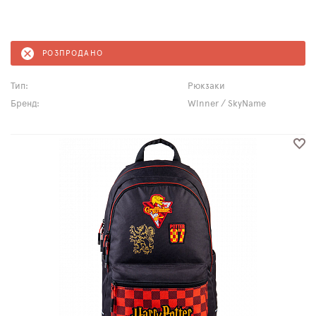
РОЗПРОДАНО
Тип:
Рюкзаки
Бренд:
Winner / SkyName