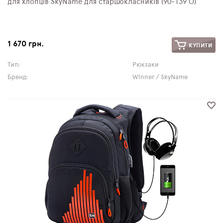
для хлопців SkyName для старшокласників (90-139 О)
1 670 грн.
КУПИТИ
Тип:
Рюкзаки
Бренд:
Winner / SkyName