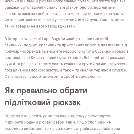
Якісний шкільний рюкзак може значно полегшити життя підлітка.
Завдяки ортопедичній спинці він рівномірно розподілятиме
навантаження на хребет школяра, а «дихаюча» тканина не дасть
його спині запітніти навіть у спекотний літній день. Саме тому на
таких товарах не варто заощаджувати.
В інтернет-магазині Lapa Bags ви знайдете великий вибір
стильних, модних, красивих та прикольних виробів для школи від
популярних брендів та зможете недорого купити будь-який товар з
доставкою до Києва та інших міст України. Всі підліткові рюкзаки,
сумки та ранці з каталогу мають сучасний крутий дизайн та можуть
похвалитися високою якістю, а також тривалим терміном служби.
Ознайомтеся з асортиментом та зробіть замовлення!
Як правильно обрати
підлітковий рюкзак
Підліток вже досить доросла людина, тому рекомендуємо
підбирати модний рюкзак разом з ним. Якщо хлопчики не
особливо вибагливі, то з дівчатками ситуація складніша: вони