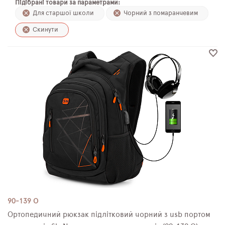
Підібрані товари за параметрами:
ПЛЯШКИ ДЛЯ ВОДИ
Для старшої школи
Чорний з помаранчевим
Скинути
DELUNE
SCHOOL STANDARD
SKYNAME
РОЗПРОДАЖ
90-139 О
Ортопедичний рюкзак підлітковий чорний з usb портом