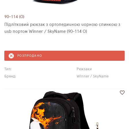
90-114 (O)
Підлітковий рюкзак з ортопедичною чорною спинкою з
usb портом Winner / SkyName (90-114 O)
РОЗПРОДАНО
Тип:
Рюкзаки
Бренд:
Winner / SkyName