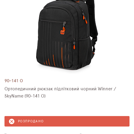
90-141 О
Ортопедичний рюкзак підлітковий чорний Winner /
SkyName (90-141 О)
РОЗПРОДАНО