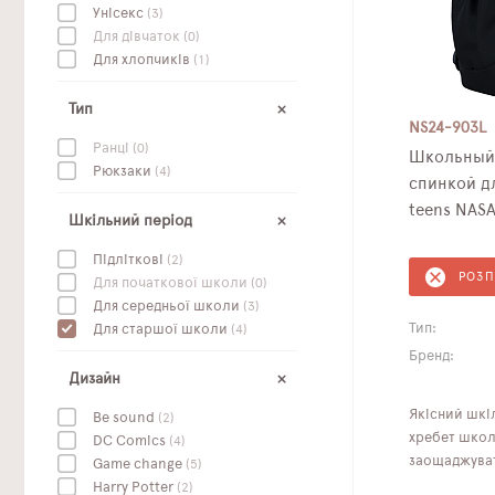
Унісекс
(3)
Для дівчаток
(0)
Для хлопчиків
(1)
Тип
NS24-903L
Ранці
(0)
Школьный 
Рюкзаки
(4)
спинкой дл
teens NASA
Шкільний період
Підліткові
(2)
РОЗ
Для початкової школи
(0)
Для середньої школи
(3)
Тип:
Для старшої школи
(4)
Бренд:
Дизайн
Якісний шкі
Be sound
(2)
хребет школя
DC Сomics
(4)
заощаджува
Game change
(5)
Harry Potter
(2)