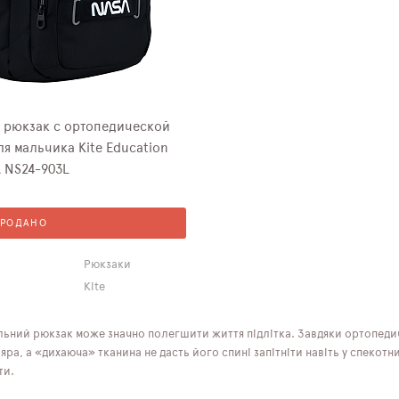
рюкзак с ортопедической
я мальчика Kite Education
 NS24-903L
ПРОДАНО
Рюкзаки
Kite
льний рюкзак може значно полегшити життя підлітка. Завдяки ортопедич
ра, а «дихаюча» тканина не дасть його спині запітніти навіть у спекотни
ти.