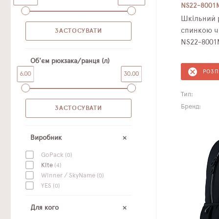
NS22-8001
Шкільний 
спинкою ч
NS22-8001
Об'єм рюкзака/ранця (л)
РОЗ
6.00
30.00
Тип:
Бренд:
Виробник
GoPack
(0)
Kite
(4)
Winner / SkyName
(0)
YES
(0)
Для кого