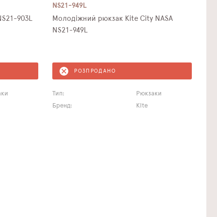
NS21-949L
NS21-903L
Молодіжний рюкзак Kite City NASA
NS21-949L
РОЗПРОДАНО
аки
Тип:
Рюкзаки
Бренд:
Kite