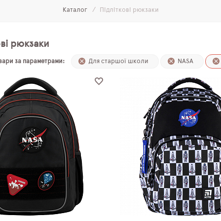
Каталог
Підліткові рюкзаки
ові рюкзаки
овари за параметрами:
Для старшої школи
NASA