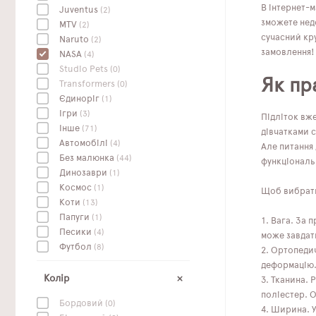
В інтернет-м
Juventus
(2)
зможете недо
MTV
(2)
сучасний кр
Naruto
(2)
замовлення!
NASA
(4)
Studio Pets
(0)
Як пр
Transformers
(0)
Єдиноріг
(1)
Ігри
(3)
Підліток вж
Інше
(71)
дівчатками с
Автомобілі
(4)
Але питання
Без малюнка
(44)
функціональ
Динозаври
(1)
Космос
(1)
Щоб вибрати 
Коти
(13)
Папуги
(1)
Вага. За 
Песики
(4)
може завдат
Футбол
(8)
Ортопедич
деформацію. 
Колір
Тканина. 
поліестер. 
Бордовий
(0)
Ширина. У