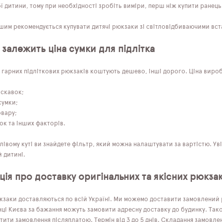
 дитини, тому при необхідності зробіть виміри, перш ніж купити ранець
им рекомендується купувати дитячі рюкзаки зі світловідбиваючими встав
 залежить ціна сумки для підлітка
 гарних підліткових рюкзаків коштують дешево, інші дорого. Ціна виробі
искавок;
сумки;
овару;
ок та інших факторів.
лівому куті ви знайдете фільтр, який можна налаштувати за вартістю. 
 дитині.
ія про доставку оригінальних та якісних рюкзак
кзаки доставляються по всій Україні. Ми можемо доставити замовлений р
ці Києва за бажання можуть замовити адресну доставку до будинку. Тако
ити замовлення післяплатою. Термін від 3 до 5 днів. Складання замовле