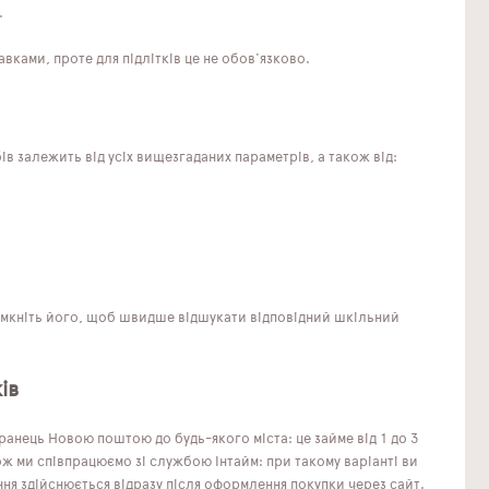
.
ками, проте для підлітків це не обов'язково.
в залежить від усіх вищезгаданих параметрів, а також від:
Увімкніть його, щоб швидше відшукати відповідний шкільний
ів
анець Новою поштою до будь-якого міста: це займе від 1 до 3
ж ми співпрацюємо зі службою Інтайм: при такому варіанті ви
ння здійснюється відразу після оформлення покупки через сайт.