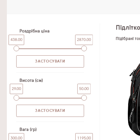
Підлітк
Роздрібна ціна
Підібрані т
438.00
2870.00
Висота (см)
29.00
50.00
Вага (гр)
300.00
1195.00