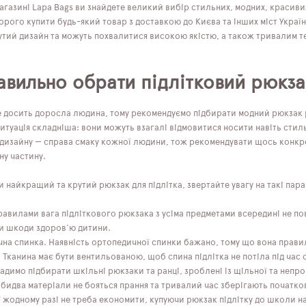
агазині Lapa Bags ви знайдете великий вибір стильних, модних, красиви
рого купити будь-який товар з доставкою до Києва та інших міст України
утий дизайн та можуть похвалитися високою якістю, а також тривалим т
авильно обрати підлітковий рюкза
е досить доросла людина, тому рекомендуємо підбирати модний рюкзак р
итуація складніша: вони можуть взагалі відмовитися носити навіть стил
 дизайну — справа смаку кожної людини, тож рекомендувати щось конкр
ну частину.
найкращий та крутий рюкзак для підлітка, звертайте увагу на такі пар
правилами вага підліткового рюкзака з усіма предметами всередині не п
и шкоди здоров'ю дитини.
на спинка. Наявність ортопедичної спинки бажано, тому що вона прави
Тканина має бути вентильованою, щоб спина підлітка не потіла під час 
Радимо підбирати шкільні рюкзаки та ранці, зроблені із щільної та неп
Обидва матеріали не бояться прання та тривалий час зберігають початко
 жодному разі не треба економити, купуючи рюкзак підлітку до школи 