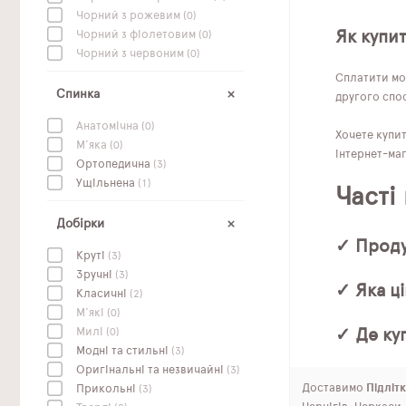
Чорний з рожевим
(0)
Як купи
Чорний з фіолетовим
(0)
Чорний з червоним
(0)
Сплатити мо
Спинка
другого спос
Анатомічна
(0)
Хочете купи
М'яка
(0)
інтернет-маг
Ортопедична
(3)
Ущільнена
(1)
Часті
Добірки
✓ Проду
Круті
(3)
Зручні
(3)
✓ Яка ці
Класичні
(2)
М'які
(0)
✓ Де ку
Милі
(0)
Модні та стильні
(3)
Оригінальні та незвичайні
(3)
Доставимо
Підлітк
Прикольні
(3)