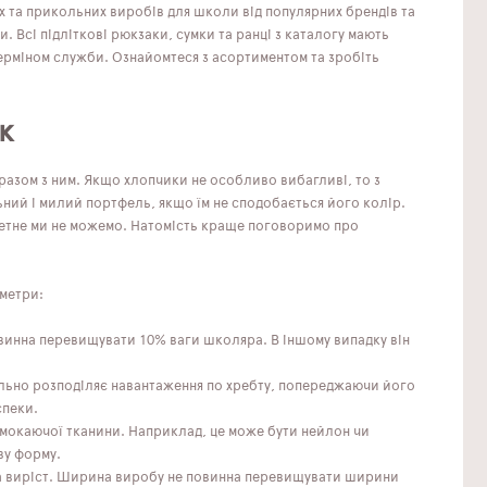
х та прикольних виробів для школи від популярних брендів та
. Всі підліткові рюкзаки, сумки та ранці з каталогу мають
ерміном служби. Ознайомтеся з асортиментом та зробіть
к
азом з ним. Якщо хлопчики не особливо вибагливі, то з
ьний і милий портфель, якщо їм не сподобається його колір.
етне ми не можемо. Натомість краще поговоримо про
аметри:
овинна перевищувати 10% ваги школяра. В іншому випадку він
льно розподіляє навантаження по хребту, попереджаючи його
спеки.
ромокаючої тканини. Наприклад, це може бути нейлон чи
ву форму.
на виріст. Ширина виробу не повинна перевищувати ширини