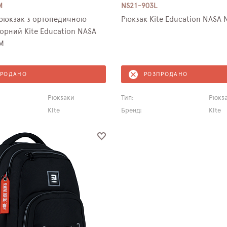
M
NS21-903L
рюкзак з ортопедичною
Рюкзак Kite Education NASA 
орний Kite Education NASA
M
ПРОДАНО
РОЗПРОДАНО
Рюкзаки
Тип:
Рюкз
Kite
Бренд:
Kite