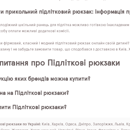
ти прикольний підлітковий рюкзак: інформація п
лодіжний шкільний ранець для підлітка можливо готівкою (накладеним п
обу оплати можливі додаткові комісії.
ти фірмовий, класний і модний підлітковий рюкзак онлайн своїй дитині
азину і не забудьте замовити товар, що сподобався з доставкою в Київ, Ха
 питання про Підліткові рюкзаки
кцію яких брендів можна купити?
на на Підліткові рюкзаки?
пити Підліткові рюкзаки?
ові рюкзаки по Україні
: Київ, Харків, Одеса, Дніпро, Запоріжжя, Львів, 