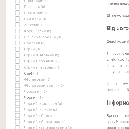
Бірюзовий
(0)
плечей вашої
Бежевий
(0)
Блакитний
(0)
Дітям молодш
Бузковий
(0)
Зелений
(0)
Від чого
Коричневий
(0)
Різнокольоровий
(0)
Деякі моделі
Рожевий
(0)
Сірий
(0)
якості бл
Сірий із зеленим
(0)
місткості 
Сірий з рожевим
(0)
гарантії т
Сірий з червоним
(0)
якості лям
Синій
(1)
Фіолетовий
(0)
У верхньому 
Фіолетовий з синім
(0)
рюкзак своїй
Червоний
(0)
Чорний
(3)
Інформац
Чорний із зеленим
(0)
Чорний із синім
(0)
Брендові рю
Чорний з білим
(0)
днів. Мешкан
Чорний з блакитним
(0)
можете сплат
Чорний з помаранчевим
(0)