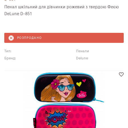
Пенал шкільний для дівчинки рожевий з твердою Феєю
DeLune D-851
РОЗПРОДАНО
Тип:
Пенали
Бренд:
Delune