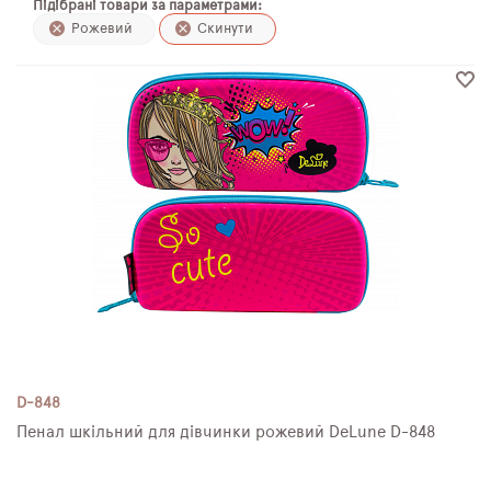
Підібрані товари за параметрами:
ПЛЯШКИ ДЛЯ ВОДИ
Рожевий
Скинути
DELUNE
SCHOOL STANDARD
SKYNAME
РОЗПРОДАЖ
D-848
Пенал шкільний для дівчинки рожевий DeLune D-848