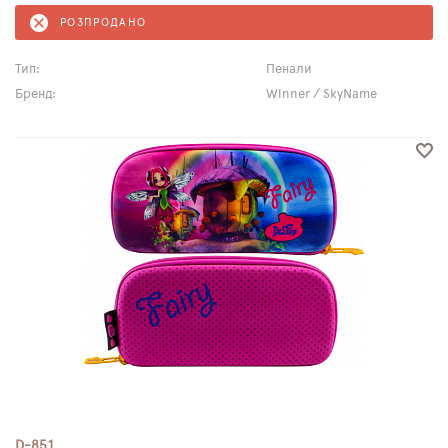
РОЗПРОДАНО
Тип:
Пенали
Бренд:
Winner / SkyName
D-851