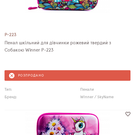
P-223
Пенал шкільний для дівчинки рожевий твердий з
Собакою Winner P-223
РОЗПРОДАНО
Тип:
Пенали
Бренд:
Winner / SkyName