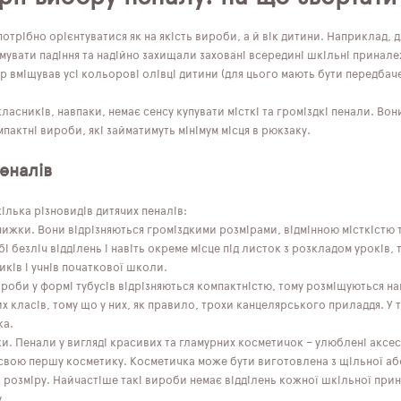
отрібно орієнтуватися як на якість вироби, а й вік дитини. Наприклад,
мувати падіння та надійно захищали заховані всередині шкільні принале
 вміщував усі кольорові олівці дитини (для цього мають бути передбаче
асників, навпаки, немає сенсу купувати місткі та громіздкі пенали. Вон
мпактні вироби, які займатимуть мінімум місця в рюкзаку.
еналів
ілька різновидів дитячих пеналів:
ижки. Вони відрізняються громіздкими розмірами, відмінною місткістю т
і безліч відділень і навіть окреме місце під листок з розкладом уроків, 
ків і учнів початкової школи.
роби у формі тубусів відрізняються компактністю, тому розміщуються на
х класів, тому що у них, як правило, трохи канцелярського приладдя. У т
ка.
и. Пенали у вигляді красивих та гламурних косметичок – улюблені аксесу
свою першу косметику. Косметичка може бути виготовлена ​​з щільної аб
розміру. Найчастіше такі вироби немає відділень кожної шкільної принал
.