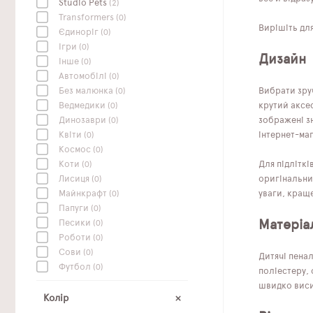
Studio Pets
(2)
Transformers
(0)
Вирішіть для
Єдиноріг
(0)
Ігри
(0)
Дизайн
Інше
(0)
Автомобілі
(0)
Без малюнка
(0)
Вибрати зру
Ведмедики
(0)
крутий аксе
Динозаври
(0)
зображені з
Квіти
(0)
інтернет-маг
Космос
(0)
Коти
(0)
Для підліткі
Лисиця
(0)
оригінальни
Майнкрафт
(0)
уваги, краще
Папуги
(0)
Матеріа
Песики
(0)
Роботи
(0)
Сови
(0)
Дитячі пенал
Футбол
(0)
поліестеру, 
швидко висих
Колір