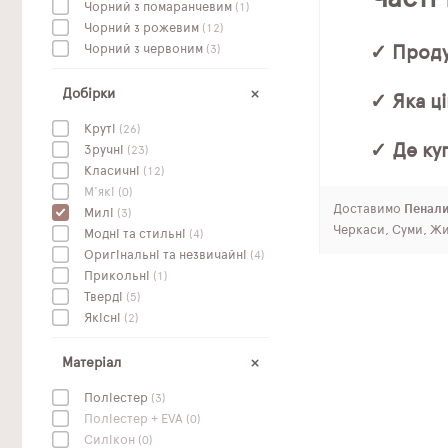
Чорний з помаранчевим
(1)
Чорний з рожевим
(12)
Чорний з червоним
(3)
✓ Проду
Добірки
✓ Яка ц
Круті
(26)
✓ Де ку
Зручні
(23)
Класичні
(12)
М'які
(0)
Доставимо
Пенали
Милі
(3)
Черкаси, Суми, Жи
Модні та стильні
(4)
Оригінальні та незвичайні
(4)
Прикольні
(1)
Тверді
(5)
Якісні
(2)
Матеріал
Поліестер
(3)
Поліестер + EVA
(0)
Силікон
(0)