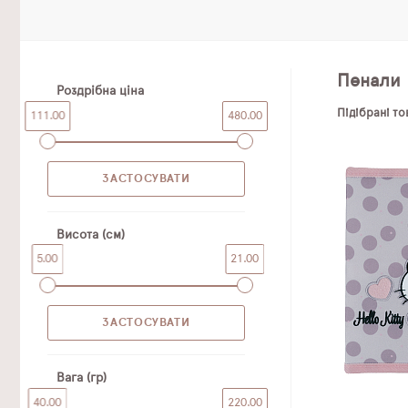
Пенали
Роздрібна ціна
Підібрані т
111.00
480.00
Висота (см)
5.00
21.00
Вага (гр)
40.00
220.00