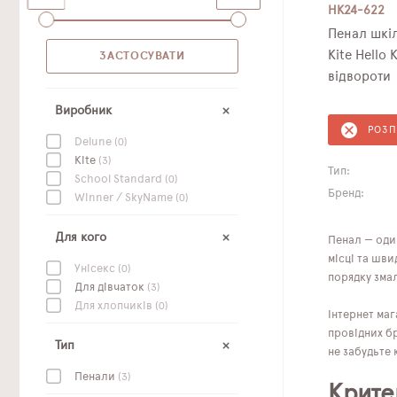
HK24-622
Пенал шкі
Kite Hello 
відвороти
Виробник
РОЗ
Delune
(0)
Kite
(3)
Тип:
School Standard
(0)
Бренд:
Winner / SkyName
(0)
Для кого
Пенал — один
місці та шви
Унісекс
(0)
порядку зма
Для дівчаток
(3)
Для хлопчиків
(0)
Інтернет маг
провідних бр
Тип
не забудьте 
Пенали
(3)
Крите