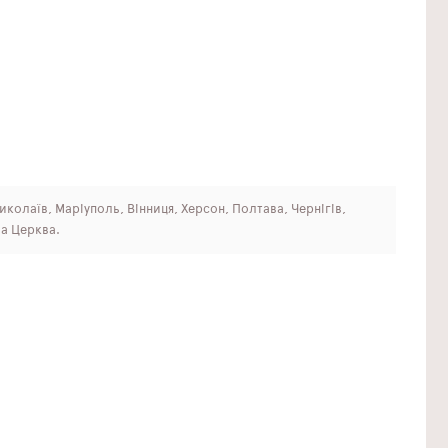
Миколаїв, Маріуполь, Вінниця, Херсон, Полтава, Чернігів,
ла Церква.