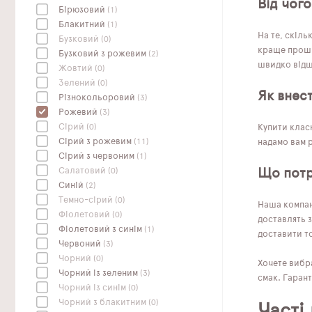
Від чого
Бірюзовий
(1)
Блакитний
(1)
На те, скіль
Бузковий
(0)
краще проши
Бузковий з рожевим
(2)
швидко відшу
Жовтий
(0)
Зелений
(0)
Як внес
Різнокольоровий
(3)
Рожевий
(3)
Сірий
(0)
Купити класн
Сірий з рожевим
(11)
надамо вам р
Сірий з червоним
(1)
Салатовий
(0)
Що потр
Синій
(2)
Темно-сірий
(0)
Наша компані
Фіолетовий
(0)
доставлять з
Фіолетовий з синім
(1)
доставити то
Червоний
(3)
Чорний
(0)
Хочете вибра
Чорний із зеленим
(3)
смак. Гарант
Чорний із синім
(0)
Чорний з блакитним
(0)
Часті