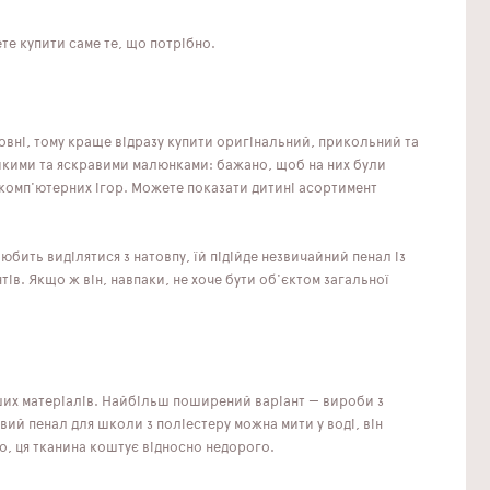
ете купити саме те, що потрібно.
овні, тому краще відразу купити оригінальний, прикольний та
икими та яскравими малюнками: бажано, щоб на них були
 комп'ютерних ігор. Можете показати дитині асортимент
юбить виділятися з натовпу, їй підійде незвичайний пенал із
в. Якщо ж він, навпаки, не хоче бути об'єктом загальної
нших матеріалів. Найбільш поширений варіант — вироби з
вий пенал для школи з поліестеру можна мити у воді, він
о, ця тканина коштує відносно недорого.