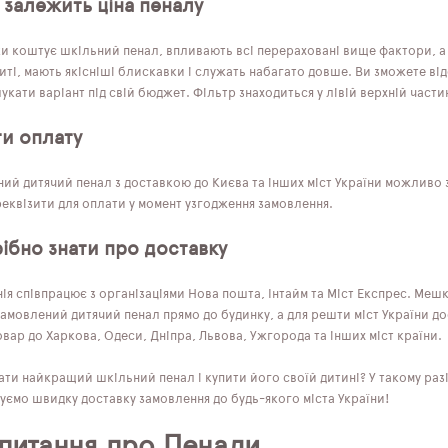
 залежить ціна пеналу
ки коштує шкільний пенал, впливають всі перераховані вище фактори, а 
ті, мають якісніші блискавки і служать набагато довше. Ви зможете від
кати варіант під свій бюджет. Фільтр знаходиться у лівій верхній частин
ти оплату
ий дитячий пенал з доставкою до Києва та інших міст України можливо з
еквізити для оплати у момент узгодження замовлення.
ібно знати про доставку
я співпрацює з організаціями Нова пошта, Інтайм та Міст Експрес. Мешк
амовлений дитячий пенал прямо до будинку, а для решти міст України д
вар до Харкова, Одеси, Дніпра, Львова, Ужгорода та інших міст країни.
ти найкращий шкільний пенал і купити його своїй дитині? У такому разі
уємо швидку доставку замовлення до будь-якого міста України!
 питання про Пенали