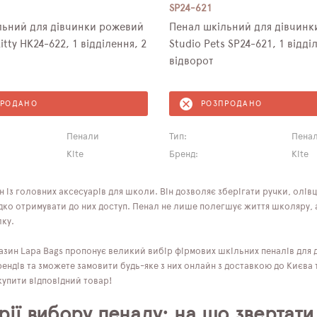
SP24-621
льний для дівчинки рожевий
Пенал шкільний для дівчинки
Kitty HK24-622, 1 відділення, 2
Studio Pets SP24-621, 1 відді
відворот
ПРОДАНО
РОЗПРОДАНО
Пенали
Тип:
Пена
Kite
Бренд:
Kite
 із головних аксесуарів для школи. Він дозволяє зберігати ручки, олівц
дко отримувати до них доступ. Пенал не лише полегшує життя школяру, а
лку.
азин Lapa Bags пропонує великий вибір фірмових шкільних пеналів для д
ендів та зможете замовити будь-яке з них онлайн з доставкою до Києва 
купити відповідний товар!
рії вибору пеналу: на що звертати