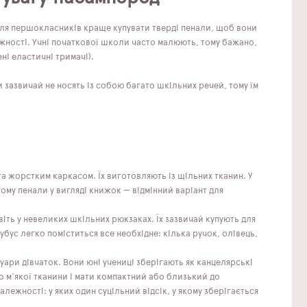
 для першокласників краще купувати тверді пенали, щоб вони
жності. Учні початкової школи часто малюють, тому бажано,
ні еластичні тримачі).
и зазвичай не носять із собою багато шкільних речей, тому їм
а жорстким каркасом. Їх виготовляють із щільних тканин. У
тому пенали у вигляді книжок — відмінний варіант для
віть у невеликих шкільних рюкзаках. Їх зазвичай купують для
убус легко поміститься все необхідне: кілька ручок, олівець,
ари дівчаток. Вони юні учениці зберігають як канцелярські
о м'якої тканини і мати компактний або близький до
ежності: у яких один суцільний відсік, у якому зберігається