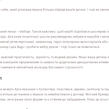
 себе, який різновид пеналу більше підійде вашій дитині, і тоді ви змож
чний пенал - півбіди. Також важливо, щоб виріб подобався школяреві з
суар. Для учнів початкової школи рекомендуємо набувати виробів з вел
найомі дітям персонажі, наприклад, герої популярних мультсеріалів або
азину Lapa Bags і зробити вибір разом - тоді точно не помилитеся.
в важливі практичність, зручність та модний дизайн. Якщо ваша дитина л
м зовнішнім оформленням та наявністю додаткових декоративних елементі
 замовити непомітний аксесуар без зайвої строкатості.
л
и можуть бути виконані з поліестеру, пластмаси, дерева, силікону та і
оскільки ця тканина є міцною та невибагливою у догляді. Якісний брендо
ає, не втрачає своєї форми та є стійким до забруднення. Плюс до всьог