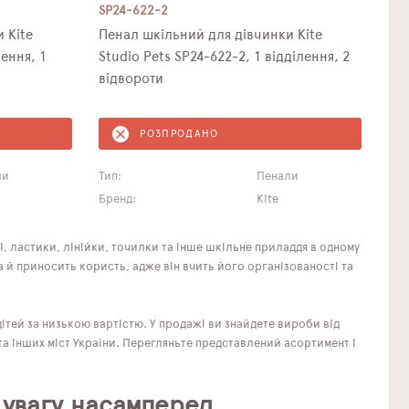
SP24-622-2
 Kite
Пенал шкільний для дівчинки Kite
лення, 1
Studio Pets SP24-622-2, 1 відділення, 2
відвороти
РОЗПРОДАНО
ли
Тип:
Пенали
Бренд:
Kite
і, ластики, лінійки, точилки та інше шкільне приладдя в одному
 й приносить користь, адже він вчить його організованості та
ітей за низькою вартістю. У продажі ви знайдете вироби від
та інших міст України. Перегляньте представлений асортимент і
 увагу насамперед