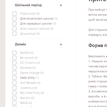
Шкільний період
При виборі п
Підліткові
(0)
могли витри
Для початкової школи
(3)
щоб аксесуар
Для середньої школи
(3)
Для старшої школи
(0)
Для старшокл
Дошкільні
(0)
підійдуть ко
Дизайн
Форма п
Barbie
(0)
Вирізняють к
Be sound
(0)
Пенали-кн
DC Сomics
(0)
такому вироб
Extreme
(0)
першокласни
Game change
(0)
Тубуси. Ви
Hello Kitty
(1)
учнів старши
Hot Wheels
(0)
гумка і ліній
Juventus
(0)
Косметичк
My Little Pony
(0)
вироби, а й 
Naruto
(0)
компактного 
NASA
(0)
все й відразу