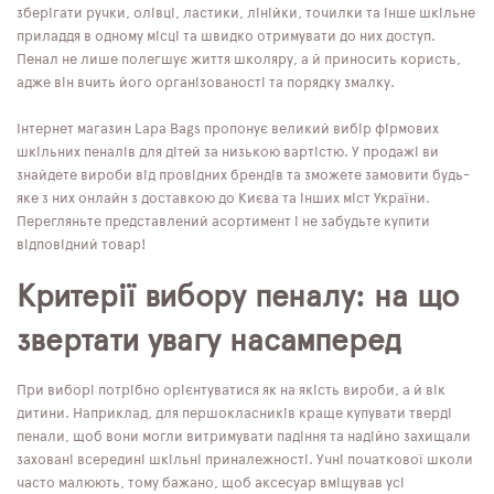
зберігати ручки, олівці, ластики, лінійки, точилки та інше шкільне
приладдя в одному місці та швидко отримувати до них доступ.
Пенал не лише полегшує життя школяру, а й приносить користь,
адже він вчить його організованості та порядку змалку.
Інтернет магазин Lapa Bags пропонує великий вибір фірмових
шкільних пеналів для дітей за низькою вартістю. У продажі ви
знайдете вироби від провідних брендів та зможете замовити будь-
яке з них онлайн з доставкою до Києва та інших міст України.
Перегляньте представлений асортимент і не забудьте купити
відповідний товар!
Критерії вибору пеналу: на що
звертати увагу насамперед
При виборі потрібно орієнтуватися як на якість вироби, а й вік
дитини. Наприклад, для першокласників краще купувати тверді
пенали, щоб вони могли витримувати падіння та надійно захищали
заховані всередині шкільні приналежності. Учні початкової школи
часто малюють, тому бажано, щоб аксесуар вміщував усі