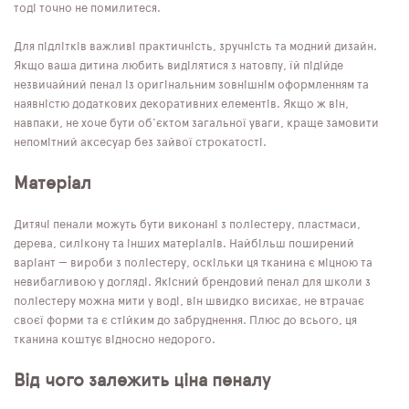
тоді точно не помилитеся.
Для підлітків важливі практичність, зручність та модний дизайн.
Якщо ваша дитина любить виділятися з натовпу, їй підійде
незвичайний пенал із оригінальним зовнішнім оформленням та
наявністю додаткових декоративних елементів. Якщо ж він,
навпаки, не хоче бути об'єктом загальної уваги, краще замовити
непомітний аксесуар без зайвої строкатості.
Матеріал
Дитячі пенали можуть бути виконані з поліестеру, пластмаси,
дерева, силікону та інших матеріалів. Найбільш поширений
варіант — вироби з поліестеру, оскільки ця тканина є міцною та
невибагливою у догляді. Якісний брендовий пенал для школи з
поліестеру можна мити у воді, він швидко висихає, не втрачає
своєї форми та є стійким до забруднення. Плюс до всього, ця
тканина коштує відносно недорого.
Від чого залежить ціна пеналу