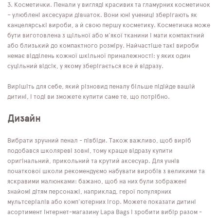
Косметички. Пенали у вигляді красивих та гламурних косметичок
– улюблені аксесуари дівчаток. Вони юні учениці зберігають як
канцелярські вироби, а й свою першу косметику. Косметичка може
бути виготовлена ​​з щільної або м'якої тканини і мати компактний
або близький до компактного розміру. Найчастіше такі вироби
немає відділень кожної шкільної приналежності: у яких один
суцільний відсік, у якому зберігається все й відразу.
Вирішіть для себе, який різновид пеналу більше підійде вашій
дитині, і тоді ви зможете купити саме те, що потрібно.
Дизайн
Вибрати зручний пенал - півбіди. Також важливо, щоб виріб
подобався школяреві зовні, тому краще відразу купити
оригінальний, прикольний та крутий аксесуар. Для учнів
початкової школи рекомендуємо набувати виробів з великими та
яскравими малюнками: бажано, щоб на них були зображені
знайомі дітям персонажі, наприклад, герої популярних
мультсеріалів або комп'ютерних ігор. Можете показати дитині
асортимент інтернет-магазину Lapa Bags і зробити вибір разом -