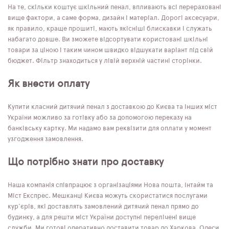
На те, скільки коштує шкільний пенал, впливають всі перераховані
вище фактори, а саме форма, дизайн і матеріал. Дорогі аксесуари,
як правило, краще прошиті, мають якісніші блискавки і служать
набагато довше. Ви зможете відсортувати користовані шкільні
товари за ціною і таким чином швидко відшукати варіант під свій
бюджет. Фільтр знаходиться у лівій верхній частині сторінки.
Як внести оплату
Купити класний дитячий пенал з доставкою до Києва та інших міст
України можливо за готівку або за допомогою переказу на
банківську картку. Ми надамо вам реквізити для оплати у момент
узгодження замовлення.
Що потрібно знати про доставку
Наша компанія співпрацює з організаціями Нова пошта, Інтайм та
Міст Експрес. Мешканці Києва можуть скористатися послугами
кур'єрів, які доставлять замовлений дитячий пенал прямо до
будинку, а для решти міст України доступні перелічені вище
служби. Ми готові оперативно доставити товар до Харкова, Одеси,