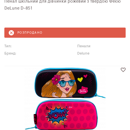
Пенал шкільний для дівчинки рожевий з твердою Феєю
DeLune D-851
РОЗПРОДАНО
Тип:
Пенали
Бренд:
Delune