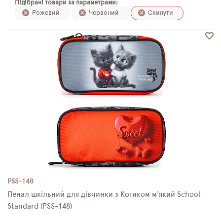
Підібрані товари за параметрами:
ПЛЯШКИ ДЛЯ ВОДИ
Рожевий
Червоний
Скинути
DELUNE
SCHOOL STANDARD
SKYNAME
РОЗПРОДАЖ
PSS-148
Пенал шкільний для дівчинки з Котиком м'який School
Standard (PSS-148)