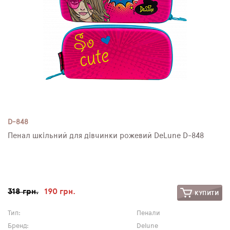
D-848
Пенал шкільний для дівчинки рожевий DeLune D-848
318 грн.
190 грн.
КУПИТИ
Тип:
Пенали
Бренд:
Delune