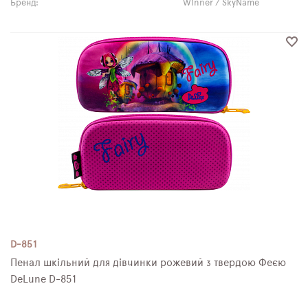
Бренд:
Winner / SkyName
D-851
Пенал шкільний для дівчинки рожевий з твердою Феєю
DeLune D-851