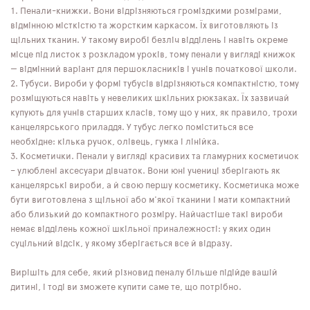
Пенали-книжки. Вони відрізняються громіздкими розмірами,
відмінною місткістю та жорстким каркасом. Їх виготовляють із
щільних тканин. У такому виробі безліч відділень і навіть окреме
місце під листок з розкладом уроків, тому пенали у вигляді книжок
— відмінний варіант для першокласників і учнів початкової школи.
Тубуси. Вироби у формі тубусів відрізняються компактністю, тому
розміщуються навіть у невеликих шкільних рюкзаках. Їх зазвичай
купують для учнів старших класів, тому що у них, як правило, трохи
канцелярського приладдя. У тубус легко поміститься все
необхідне: кілька ручок, олівець, гумка і лінійка.
Косметички. Пенали у вигляді красивих та гламурних косметичок
– улюблені аксесуари дівчаток. Вони юні учениці зберігають як
канцелярські вироби, а й свою першу косметику. Косметичка може
бути виготовлена ​​з щільної або м'якої тканини і мати компактний
або близький до компактного розміру. Найчастіше такі вироби
немає відділень кожної шкільної приналежності: у яких один
суцільний відсік, у якому зберігається все й відразу.
Вирішіть для себе, який різновид пеналу більше підійде вашій
дитині, і тоді ви зможете купити саме те, що потрібно.