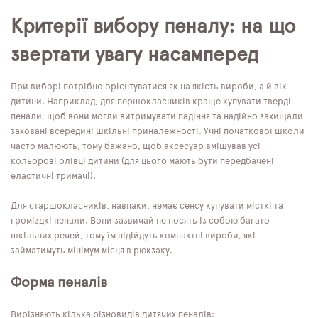
Критерії вибору пеналу: на що
звертати увагу насамперед
При виборі потрібно орієнтуватися як на якість вироби, а й вік
дитини. Наприклад, для першокласників краще купувати тверді
пенали, щоб вони могли витримувати падіння та надійно захищали
заховані всередині шкільні приналежності. Учні початкової школи
часто малюють, тому бажано, щоб аксесуар вміщував усі
кольорові олівці дитини (для цього мають бути передбачені
еластичні тримачі).
Для старшокласників, навпаки, немає сенсу купувати місткі та
громіздкі пенали. Вони зазвичай не носять із собою багато
шкільних речей, тому їм підійдуть компактні вироби, які
займатимуть мінімум місця в рюкзаку.
Форма пеналів
Вирізняють кілька різновидів дитячих пеналів: