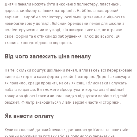
Дитячі пенали можуть бути виконані з поліестеру, пластмаси,
дерева, силікону та інших матеріалів. Найбільш поширений
варіант — вироби з поліестеру, оскільки ця тканина є міцною та
невибагливою у догляді. Якісний брендовий пенал для школи з
поліестеру можна мити у воді, він швидко висихає, не втрачає
своєї форми та є стійким до забруднення. Плюс до всього, ця
тканина коштує відносно недорого.
Від чого залежить ціна пеналу
На те, скільки коштує шкільний пенал, впливають всі перераховані
вище фактори, а саме форма, дизайн і матеріал. Дорогі аксесуари,
як правило, краще прошиті, мають якісніші блискавки і служать
набагато довше. Ви зможете відсортувати користовані шкільні
товари за ціною і таким чином швидко відшукати варіант під свій
бюджет. Фільтр знаходиться у лівій верхній частині сторінки.
Як внести оплату
Купити класний дитячий пенал з доставкою до Києва та інших міст
України можливо за готівку або за допомогою переказу на