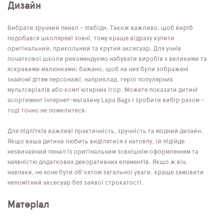
Дизайн
Вибрати зручний пенал - півбіди. Також важливо, щоб виріб
подобався школяреві зовні, тому краще відразу купити
оригінальний, прикольний та крутий аксесуар. Для учнів
початкової школи рекомендуємо набувати виробів з великими та
яскравими малюнками: бажано, щоб на них були зображені
знайомі дітям персонажі, наприклад, герої популярних
мультсеріалів або комп'ютерних ігор. Можете показати дитині
асортимент інтернет-магазину Lapa Bags і зробити вибір разом -
тоді точно не помилитеся.
Для підлітків важливі практичність, зручність та модний дизайн.
Якщо ваша дитина любить виділятися з натовпу, їй підійде
незвичайний пенал із оригінальним зовнішнім оформленням та
наявністю додаткових декоративних елементів. Якщо ж він,
навпаки, не хоче бути об'єктом загальної уваги, краще замовити
непомітний аксесуар без зайвої строкатості.
Матеріал