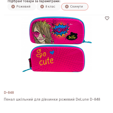
Підібрані товари за параметрами:
ПЛЯШКИ ДЛЯ ВОДИ
Рожевий
8 клас
Скинути
DELUNE
SCHOOL STANDARD
SKYNAME
РОЗПРОДАЖ
D-848
Пенал шкільний для дівчинки рожевий DeLune D-848