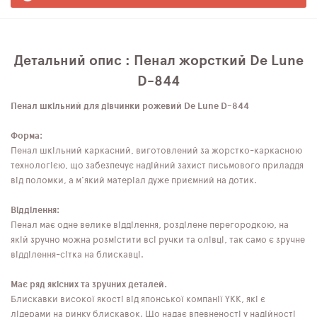
Детальний опис : Пенал жорсткий De Lune
D-844
Пенал шкільний для дівчинки рожевий De Lune D-844
Форма:
Пенал шкільний каркасний, виготовлений за жорстко-каркасною
технологією, що забезпечує надійний захист письмового приладдя
від поломки, а м'який матеріал дуже приємний на дотик.
Відділення:
Пенал має одне велике відділення, розділене перегородкою, на
якій зручно можна розмістити всі ручки та олівці, так само є зручне
відділення-сітка на блискавці.
Має ряд якісних та зручних деталей.
Блискавки високої якості від японської компанії YKK, які є
лідерами на ринку блискавок. Що надає впевненості у надійності