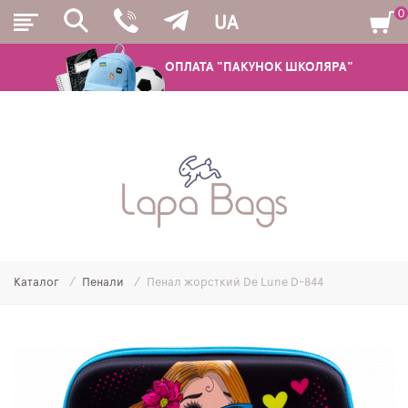
0
UA
ОПЛАТА "ПАКУНОК ШКОЛЯРА"
РЮКЗАКИ
ШКІЛЬНІ РЮКЗАКИ ТА РАНЦІ
ПІДЛІТКОВІ РЮКЗАКИ
Каталог
Пенали
Пенал жорсткий De Lune D-844
МОЛОДІЖНІ РЮКЗАКИ
ПЕНАЛИ
МІШКИ ДЛЯ ВЗУТТЯ