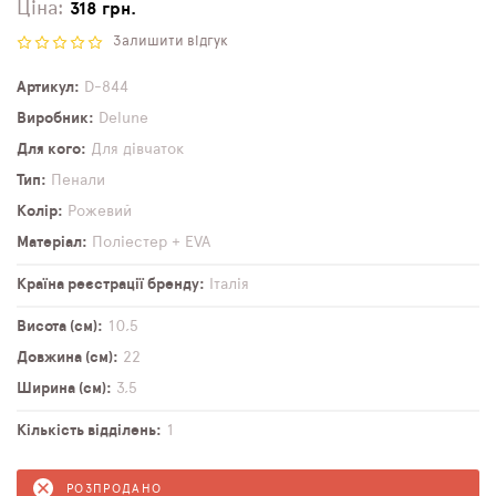
Ціна:
318 грн.
Залишити відгук
Артикул
D-844
Виробник
Delune
Для кого
Для дівчаток
Тип
Пенали
Колір
Рожевий
Матеріал
Поліестер + EVA
Країна реєстрації бренду
Італія
Висота (см)
10,5
Довжина (см)
22
Ширина (см)
3,5
Кількість відділень
1
РОЗПРОДАНО