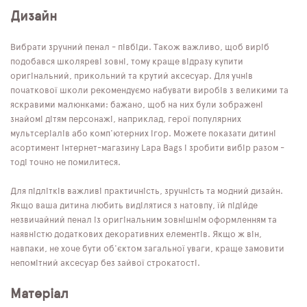
Дизайн
Вибрати зручний пенал - півбіди. Також важливо, щоб виріб
подобався школяреві зовні, тому краще відразу купити
оригінальний, прикольний та крутий аксесуар. Для учнів
початкової школи рекомендуємо набувати виробів з великими та
яскравими малюнками: бажано, щоб на них були зображені
знайомі дітям персонажі, наприклад, герої популярних
мультсеріалів або комп'ютерних ігор. Можете показати дитині
асортимент інтернет-магазину Lapa Bags і зробити вибір разом -
тоді точно не помилитеся.
Для підлітків важливі практичність, зручність та модний дизайн.
Якщо ваша дитина любить виділятися з натовпу, їй підійде
незвичайний пенал із оригінальним зовнішнім оформленням та
наявністю додаткових декоративних елементів. Якщо ж він,
навпаки, не хоче бути об'єктом загальної уваги, краще замовити
непомітний аксесуар без зайвої строкатості.
Матеріал