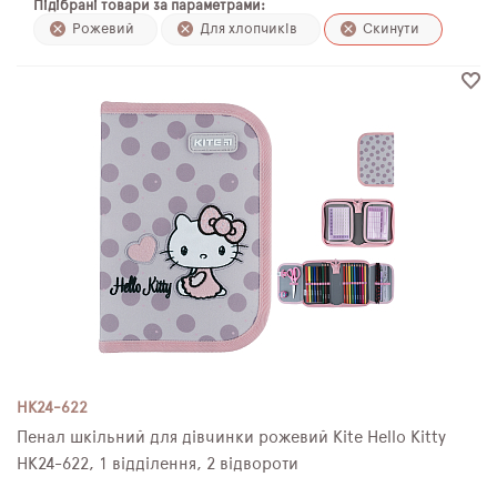
Підібрані товари за параметрами:
ПЛЯШКИ ДЛЯ ВОДИ
Рожевий
Для хлопчиків
Скинути
DELUNE
SCHOOL STANDARD
SKYNAME
РОЗПРОДАЖ
HK24-622
Пенал шкільний для дівчинки рожевий Kite Hello Kitty
HK24-622, 1 відділення, 2 відвороти