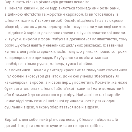
Вирізняють кілька різновидів дитячих пеналів:
Пенали-книжки. Вони відрізняються громіздкими розмірами,
відмінною місткістю та жорстким каркасом. Їх виготовляють із
щільних тканин. У такому виробі безліч відділень і навіть окреме
місце під листок з розкладом уроків, тому пенали у вигляді книжок
— відмінний варіант для першокласників і учнів початкової школи.
Тубуси. Вироби у формі тубусів відрізняються компактністю, тому
розміщуються навіть у невеликих шкільних рюкзаках. Їх зазвичай
купують для учнів старших класів, тому що у них, як правило, трохи
канцелярського приладдя. У тубус легко поміститься все
необхідне: кілька ручок, олівець, гумка і лінійка.
Косметички. Пенали у вигляді красивих та гламурних косметичок
– улюблені аксесуари дівчаток. Вони юні учениці зберігають як
канцелярські вироби, а й свою першу косметику. Косметичка може
бути виготовлена ​​з щільної або м'якої тканини і мати компактний
або близький до компактного розміру. Найчастіше такі вироби
немає відділень кожної шкільної приналежності: у яких один
суцільний відсік, у якому зберігається все й відразу.
Вирішіть для себе, який різновид пеналу більше підійде вашій
дитині, і тоді ви зможете купити саме те, що потрібно.