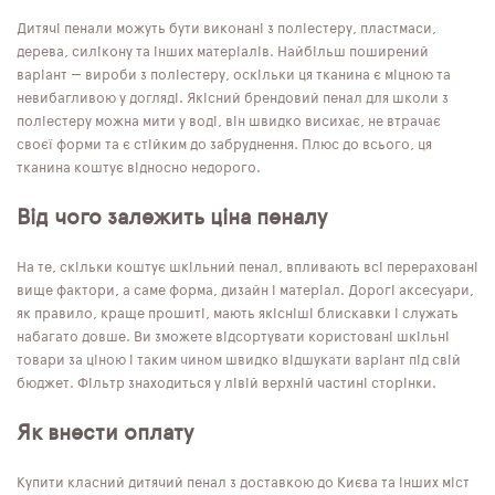
Дитячі пенали можуть бути виконані з поліестеру, пластмаси,
дерева, силікону та інших матеріалів. Найбільш поширений
варіант — вироби з поліестеру, оскільки ця тканина є міцною та
невибагливою у догляді. Якісний брендовий пенал для школи з
поліестеру можна мити у воді, він швидко висихає, не втрачає
своєї форми та є стійким до забруднення. Плюс до всього, ця
тканина коштує відносно недорого.
Від чого залежить ціна пеналу
На те, скільки коштує шкільний пенал, впливають всі перераховані
вище фактори, а саме форма, дизайн і матеріал. Дорогі аксесуари,
як правило, краще прошиті, мають якісніші блискавки і служать
набагато довше. Ви зможете відсортувати користовані шкільні
товари за ціною і таким чином швидко відшукати варіант під свій
бюджет. Фільтр знаходиться у лівій верхній частині сторінки.
Як внести оплату
Купити класний дитячий пенал з доставкою до Києва та інших міст