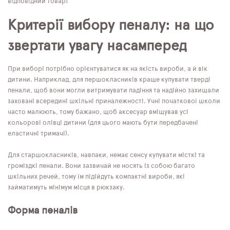
відповідний товар!
Критерії вибору пеналу: на що
звертати увагу насамперед
При виборі потрібно орієнтуватися як на якість вироби, а й вік
дитини. Наприклад, для першокласників краще купувати тверді
пенали, щоб вони могли витримувати падіння та надійно захищали
заховані всередині шкільні приналежності. Учні початкової школи
часто малюють, тому бажано, щоб аксесуар вміщував усі
кольорові олівці дитини (для цього мають бути передбачені
еластичні тримачі).
Для старшокласників, навпаки, немає сенсу купувати місткі та
громіздкі пенали. Вони зазвичай не носять із собою багато
шкільних речей, тому їм підійдуть компактні вироби, які
займатимуть мінімум місця в рюкзаку.
Форма пеналів