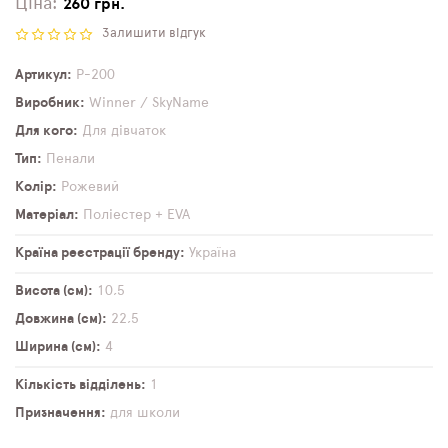
Ціна:
260 грн.
Залишити відгук
Артикул
P-200
Виробник
Winner / SkyName
Для кого
Для дівчаток
Тип
Пенали
Колір
Рожевий
Матеріал
Поліестер + EVA
Країна реєстрації бренду
Україна
Висота (см)
10,5
Довжина (см)
22,5
Ширина (см)
4
Кількість відділень
1
Призначення
для школи