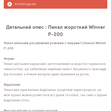
РОЗПРОДАНО
Детальний опис : Пенал жорсткий Winner
P-200
Пенал шкільний для дівчинки рожевий з твердим Собакою Winner
P-200
Форма:
Пенал шкільний каркасний, виготовлений за жорстко-каркасною
технологією, що забезпечує надійний захист письмового приладдя
від поломки, а м'який матеріал дуже приємний на дотик.
Відділення:
Пенал має одне велике відділення, розділене перегородкою, на
якій зручно можна розмістити всі ручки та олівці, так само є зручне
відділення-сітка.
Має ряд якісних та зручних деталей.