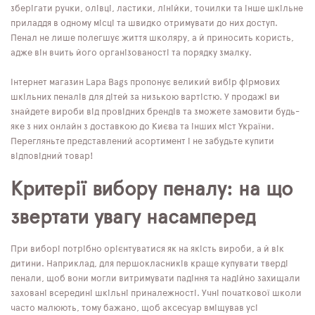
зберігати ручки, олівці, ластики, лінійки, точилки та інше шкільне
приладдя в одному місці та швидко отримувати до них доступ.
Пенал не лише полегшує життя школяру, а й приносить користь,
адже він вчить його організованості та порядку змалку.
Інтернет магазин Lapa Bags пропонує великий вибір фірмових
шкільних пеналів для дітей за низькою вартістю. У продажі ви
знайдете вироби від провідних брендів та зможете замовити будь-
яке з них онлайн з доставкою до Києва та інших міст України.
Перегляньте представлений асортимент і не забудьте купити
відповідний товар!
Критерії вибору пеналу: на що
звертати увагу насамперед
При виборі потрібно орієнтуватися як на якість вироби, а й вік
дитини. Наприклад, для першокласників краще купувати тверді
пенали, щоб вони могли витримувати падіння та надійно захищали
заховані всередині шкільні приналежності. Учні початкової школи
часто малюють, тому бажано, щоб аксесуар вміщував усі