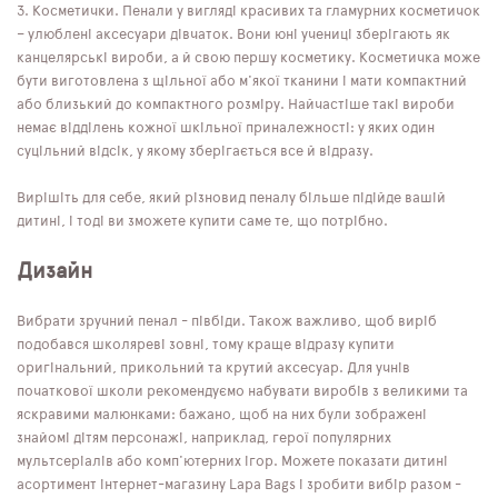
Косметички. Пенали у вигляді красивих та гламурних косметичок
– улюблені аксесуари дівчаток. Вони юні учениці зберігають як
канцелярські вироби, а й свою першу косметику. Косметичка може
бути виготовлена ​​з щільної або м'якої тканини і мати компактний
або близький до компактного розміру. Найчастіше такі вироби
немає відділень кожної шкільної приналежності: у яких один
суцільний відсік, у якому зберігається все й відразу.
Вирішіть для себе, який різновид пеналу більше підійде вашій
дитині, і тоді ви зможете купити саме те, що потрібно.
Дизайн
Вибрати зручний пенал - півбіди. Також важливо, щоб виріб
подобався школяреві зовні, тому краще відразу купити
оригінальний, прикольний та крутий аксесуар. Для учнів
початкової школи рекомендуємо набувати виробів з великими та
яскравими малюнками: бажано, щоб на них були зображені
знайомі дітям персонажі, наприклад, герої популярних
мультсеріалів або комп'ютерних ігор. Можете показати дитині
асортимент інтернет-магазину Lapa Bags і зробити вибір разом -