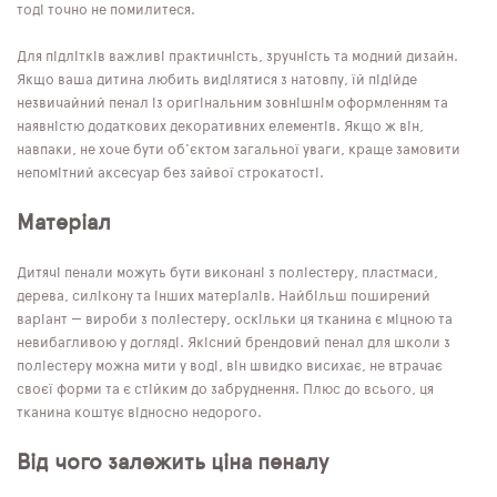
тоді точно не помилитеся.
Для підлітків важливі практичність, зручність та модний дизайн.
Якщо ваша дитина любить виділятися з натовпу, їй підійде
незвичайний пенал із оригінальним зовнішнім оформленням та
наявністю додаткових декоративних елементів. Якщо ж він,
навпаки, не хоче бути об'єктом загальної уваги, краще замовити
непомітний аксесуар без зайвої строкатості.
Матеріал
Дитячі пенали можуть бути виконані з поліестеру, пластмаси,
дерева, силікону та інших матеріалів. Найбільш поширений
варіант — вироби з поліестеру, оскільки ця тканина є міцною та
невибагливою у догляді. Якісний брендовий пенал для школи з
поліестеру можна мити у воді, він швидко висихає, не втрачає
своєї форми та є стійким до забруднення. Плюс до всього, ця
тканина коштує відносно недорого.
Від чого залежить ціна пеналу