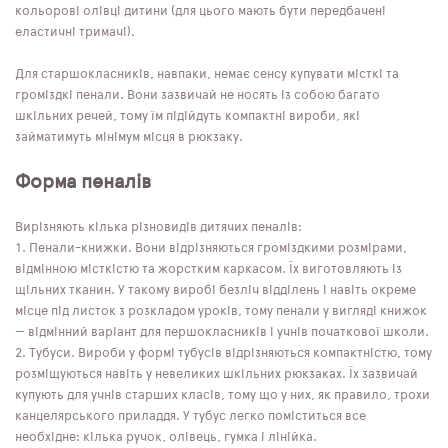
кольорові олівці дитини (для цього мають бути передбачені
еластичні тримачі).
Для старшокласників, навпаки, немає сенсу купувати місткі та
громіздкі пенали. Вони зазвичай не носять із собою багато
шкільних речей, тому їм підійдуть компактні вироби, які
займатимуть мінімум місця в рюкзаку.
Форма пеналів
Вирізняють кілька різновидів дитячих пеналів:
Пенали-книжки. Вони відрізняються громіздкими розмірами,
відмінною місткістю та жорстким каркасом. Їх виготовляють із
щільних тканин. У такому виробі безліч відділень і навіть окреме
місце під листок з розкладом уроків, тому пенали у вигляді книжок
— відмінний варіант для першокласників і учнів початкової школи.
Тубуси. Вироби у формі тубусів відрізняються компактністю, тому
розміщуються навіть у невеликих шкільних рюкзаках. Їх зазвичай
купують для учнів старших класів, тому що у них, як правило, трохи
канцелярського приладдя. У тубус легко поміститься все
необхідне: кілька ручок, олівець, гумка і лінійка.