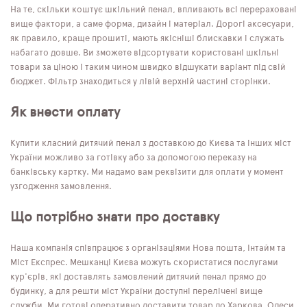
На те, скільки коштує шкільний пенал, впливають всі перераховані
вище фактори, а саме форма, дизайн і матеріал. Дорогі аксесуари,
як правило, краще прошиті, мають якісніші блискавки і служать
набагато довше. Ви зможете відсортувати користовані шкільні
товари за ціною і таким чином швидко відшукати варіант під свій
бюджет. Фільтр знаходиться у лівій верхній частині сторінки.
Як внести оплату
Купити класний дитячий пенал з доставкою до Києва та інших міст
України можливо за готівку або за допомогою переказу на
банківську картку. Ми надамо вам реквізити для оплати у момент
узгодження замовлення.
Що потрібно знати про доставку
Наша компанія співпрацює з організаціями Нова пошта, Інтайм та
Міст Експрес. Мешканці Києва можуть скористатися послугами
кур'єрів, які доставлять замовлений дитячий пенал прямо до
будинку, а для решти міст України доступні перелічені вище
служби. Ми готові оперативно доставити товар до Харкова, Одеси,