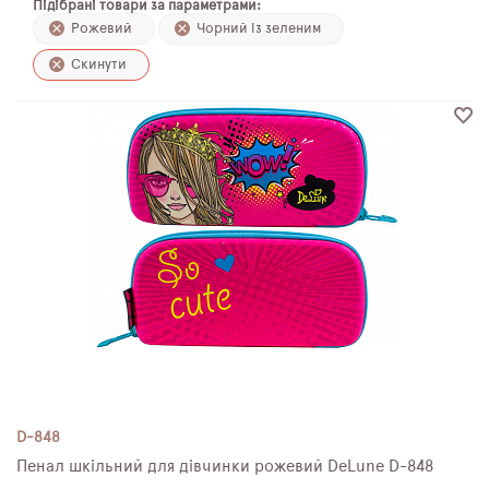
Підібрані товари за параметрами:
ПЛЯШКИ ДЛЯ ВОДИ
Рожевий
Чорний із зеленим
Скинути
DELUNE
SCHOOL STANDARD
SKYNAME
РОЗПРОДАЖ
D-848
Пенал шкільний для дівчинки рожевий DeLune D-848