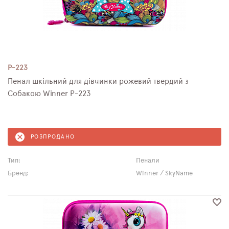
P-223
Пенал шкільний для дівчинки рожевий твердий з
Собакою Winner P-223
РОЗПРОДАНО
Тип:
Пенали
Бренд:
Winner / SkyName