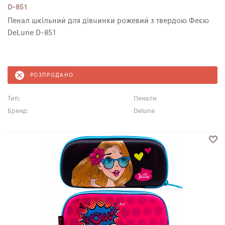
D-851
Пенал шкільний для дівчинки рожевий з твердою Феєю
DeLune D-851
РОЗПРОДАНО
Тип:
Пенали
Бренд:
Delune