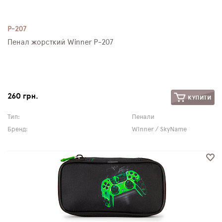
P-207
Пенал жорсткий Winner P-207
260 грн.
КУПИТИ
Тип:
Пенали
Бренд:
Winner / SkyName