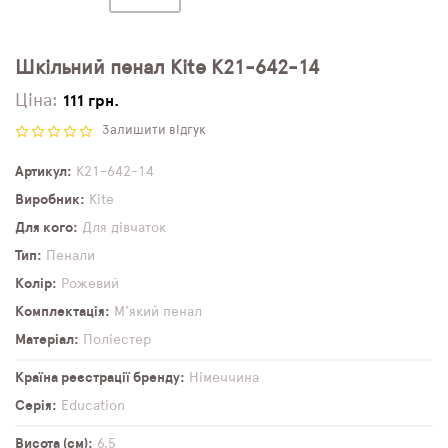
Шкільний пенал Kite K21-642-14
Ціна:
111 грн.
Залишити відгук
Артикул
K21-642-14
Виробник
Kite
Для кого
Для дівчаток
Тип
Пенали
Колір
Рожевий
Комплектація
М'який пенал
Матеріал
Поліестер
Країна реєстрації бренду
Німеччина
Серія
Education
Висота (см)
6,5