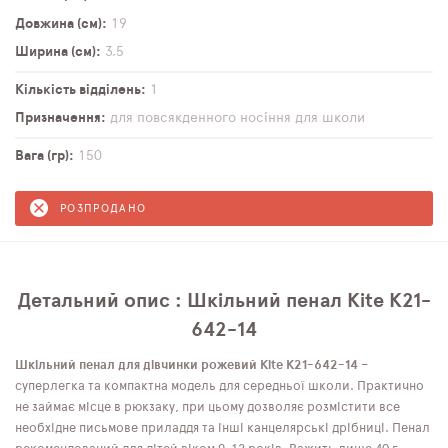
Довжина (см)
19
Ширина (см)
3,5
Кількість відділень
1
Призначення
для повсякденного носіння
для школи
Вага (гр)
150
РОЗПРОДАНО
Детальний опис : Шкільний пенал Kite K21-
642-14
Шкільний пенал для дівчинки рожевий Kite K21-642-14
–
суперлегка та компактна модель для середньої школи. Практично
не займає місце в рюкзаку, при цьому дозволяє розмістити все
необхідне письмове приладдя та інші канцелярські дрібниці. Пенал