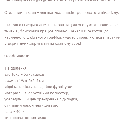
рекомендований для дітей віком 9-12 років. Важить лише 40 г.
Стильний дизайн – для шанувальників трендового мінімалізму.
Еталонна німецька якість – гарантія довгої служби. Тканина не
тьмяніє, блискавка працює плавно. Пенали Kite готові до
насиченого шкільного графіка, чудово справляються з частими
відкриттями-закриттями на кожному уроці.
Особливості:
1 відділення;
застібка – блискавка;
розмір: 19х6, 5х3, 5 см;
міцні матеріали та надійна фурнітура;
матеріал – зносостійкий поліестер;
усередині – міцна брендована підкладка;
стильний лаконічний дизайн;
вага – 40 г;
тип: пенал-косметичка.