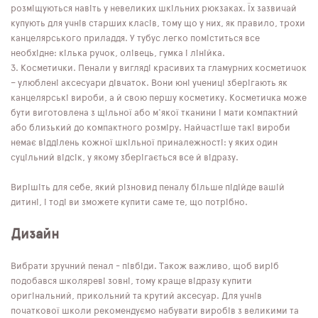
розміщуються навіть у невеликих шкільних рюкзаках. Їх зазвичай
купують для учнів старших класів, тому що у них, як правило, трохи
канцелярського приладдя. У тубус легко поміститься все
необхідне: кілька ручок, олівець, гумка і лінійка.
Косметички. Пенали у вигляді красивих та гламурних косметичок
– улюблені аксесуари дівчаток. Вони юні учениці зберігають як
канцелярські вироби, а й свою першу косметику. Косметичка може
бути виготовлена ​​з щільної або м'якої тканини і мати компактний
або близький до компактного розміру. Найчастіше такі вироби
немає відділень кожної шкільної приналежності: у яких один
суцільний відсік, у якому зберігається все й відразу.
Вирішіть для себе, який різновид пеналу більше підійде вашій
дитині, і тоді ви зможете купити саме те, що потрібно.
Дизайн
Вибрати зручний пенал - півбіди. Також важливо, щоб виріб
подобався школяреві зовні, тому краще відразу купити
оригінальний, прикольний та крутий аксесуар. Для учнів
початкової школи рекомендуємо набувати виробів з великими та