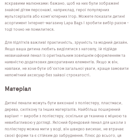
яскравими малюнками: бажано, щоб на них були зображені
знайомі дітям персонажі, наприклад, герої популярних
мультсеріалів або комп'ютерних ігор. Можете показати дитині
асортимент інтернет-магазину Lapa Bags і зробити вибір разом -
тоді точно не помилитеся.
Для підлітків важливі практичність, зручність та модний дизайн.
Якщо ваша дитина любить виділятися з натовпу, їй підійде
незвичайний пенал із оригінальним зовнішнім оформленням та
наявністю додаткових декоративних елементів. Якщо ж він,
навпаки, не хоче бути об'єктом загальної уваги, краще замовити
непомітний аксесуар без зайвої строкатості.
Матеріал
Дитячі пенали можуть бути виконані з поліестеру, пластмаси,
дерева, силікону та інших матеріалів. Найбільш поширений
варіант — вироби з поліестеру, оскільки ця тканина є міцною та
невибагливою у догляді. Якісний брендовий пенал для школи з
поліестеру можна мити у воді, він швидко висихає, не втрачає
своєї форми та є стійким до забруднення. Плюс до всього, ця