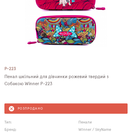
P-223
Пенал шкільний для дівчинки рожевий твердий з
Собакою Winner P-223
РОЗПРОДАНО
Тип:
Пенали
Бренд:
Winner / SkyName