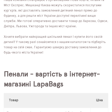
Наша компанія співпрацює з організаціями Нова пошта, Інтайм та
Міст Експрес. Мешканці Києва можуть скористатися послугами
кур'єрів, які доставлять замовлений дитячий пенал прямо до
будинку, а для решти міст України доступні перелічені вище
служби. Ми готові оперативно доставити товар до Харкова, Одеси,
Дніпра, Львова, Ужгорода та інших міст країни.
Хочете вибрати найкращий шкільний пенал і купити його своїй
дитині? У такому разі ознайомтеся з нашим каталогом та підберіть
товар на свій смак. Гарантуємо швидку доставку замовлення до
будь-якого міста України!
Пенали - вартість в інтернет-
магазині LapaBags
Товар
Ціна