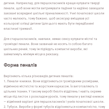
дитини. Наприклад, для першокласників краще купувати тверді
пенали, щоб вони могли витримувати падіння та надійно захищали
заховані всередині шкільні приналежності. Учні початкової школи
часто малюють, тому бажано, щоб аксесуар вміщував усі
кольорові олівці дитини (для цього мають бути передбачені
еластичні тримачі).
Для старшокласників, навпаки, немає сенсу купувати місткі та
громіздкі пенали. Вони зазвичай не носять із собою багато
шкільних речей, тому їм підійдуть компактні вироби, які
займатимуть мінімум місця в рюкзаку.
Форма пеналів
Вирізняють кілька різновидів дитячих пеналів:
Пенали-книжки. Вони відрізняються громіздкими розмірами,
відмінною місткістю та жорстким каркасом. Їх виготовляють із
щільних тканин. У такому виробі безліч відділень і навіть окреме
місце під листок з розкладом уроків, тому пенали у вигляді книжок
— відмінний варіант для першокласників і учнів початкової школи.
Тубуси. Вироби у формі тубусів відрізняються компактністю, тому