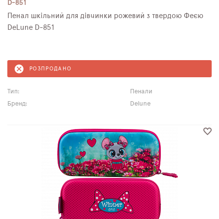
D-851
Пенал шкільний для дівчинки рожевий з твердою Феєю
DeLune D-851
РОЗПРОДАНО
Тип:
Пенали
Бренд:
Delune