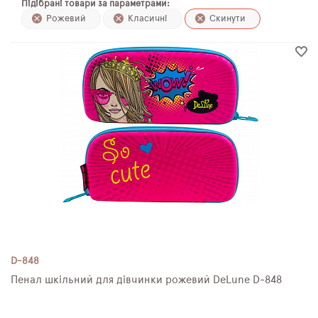
Підібрані товари за параметрами:
ПЛЯШКИ ДЛЯ ВОДИ
Рожевий
Класичні
Скинути
DELUNE
SCHOOL STANDARD
SKYNAME
РОЗПРОДАЖ
D-848
Пенал шкільний для дівчинки рожевий DeLune D-848