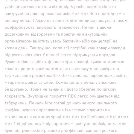
завжди бути зібраною та організованою. Ідеальна модель для
учнів початкової школи віком від 6 років: наймісткіша та
найзручніша для першокласників.<br> <br> Все необхідне – в
одному пеналі! Адже на заняттях діти не лише пишуть, а також
розфарбовують, вирізають та малюють. Пенал із двома
додатковими відворотами та практичним внутрішнім
органайзером вмістить увесь базовий набір канцелярії на
кожен день. Так зручно, коли всі потрібні канцтовари завжди
під рукою.<br> <br> У пеналі легко підтримувати порядок.
Ручки, олівці, лінійка, фломастери, ножиці, гумка та точилка:
кожен предмет залишатиметься на своєму місці, акуратно
зафіксований резинкою.<br> <br> Еталонна європейська якість
– гарантія довгої служби. Кожна деталь пеналу виконана
бездоганно. Принт не тьмяніє і довго зберігає початкову
яскравість. Внутрішнє покриття ПВХ легко очищається від
забруднень. Пенали Kite готові до насиченого шкільного
графіка, чудово справляються із частими відкриттями-
закриттями на кожному уроці.<br> <br> <b>Особливості:</b><br>
<br> 1 відділення з 2 відворотами – щоб усе необхідне завжди
було під рукою;<br> резинки для фіксації канцелярського