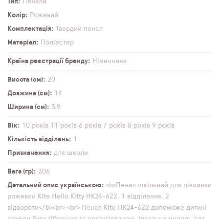
Тип
Пенали
Колір
Рожевий
Комплектація
Твердий пенал
Матеріал
Поліестер
Країна реєстрації бренду
Німеччина
Висота (см)
20
Довжина (см)
14
Ширина (см)
3,9
Вік
10 років
11 років
6 років
7 років
8 років
9 років
Кількість відділень
1
Призначення
для школи
Вага (гр)
206
Детальний опис українською
<b>Пенал шкільний для дівчинки
рожевий Kite Hello Kitty HK24-622, 1 відділення, 2
відвороти</b><br> <br> Пенал Kite HK24-622 допоможе дитині