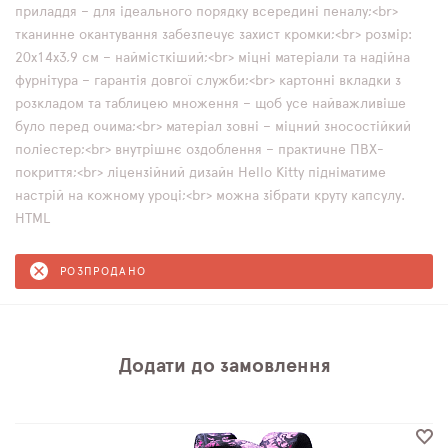
приладдя – для ідеального порядку всередині пеналу;<br>
тканинне окантування забезпечує захист кромки;<br> розмір:
20x14x3,9 см – наймісткіший;<br> міцні матеріали та надійна
фурнітура – гарантія довгої служби;<br> картонні вкладки з
розкладом та таблицею множення – щоб усе найважливіше
було перед очима;<br> матеріал зовні – міцний зносостійкий
поліестер;<br> внутрішнє оздоблення – практичне ПВХ-
покриття;<br> ліцензійний дизайн Hello Kitty підніматиме
настрій на кожному уроці;<br> можна зібрати круту капсулу.
HTML
РОЗПРОДАНО
Додати до замовлення