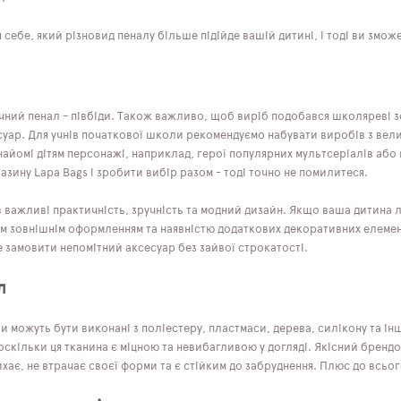
 себе, який різновид пеналу більше підійде вашій дитині, і тоді ви змож
чний пенал - півбіди. Також важливо, щоб виріб подобався школяреві з
суар. Для учнів початкової школи рекомендуємо набувати виробів з вел
найомі дітям персонажі, наприклад, герої популярних мультсеріалів або
азину Lapa Bags і зробити вибір разом - тоді точно не помилитеся.
в важливі практичність, зручність та модний дизайн. Якщо ваша дитина л
м зовнішнім оформленням та наявністю додаткових декоративних елементі
 замовити непомітний аксесуар без зайвої строкатості.
л
и можуть бути виконані з поліестеру, пластмаси, дерева, силікону та і
оскільки ця тканина є міцною та невибагливою у догляді. Якісний брендо
ає, не втрачає своєї форми та є стійким до забруднення. Плюс до всьог