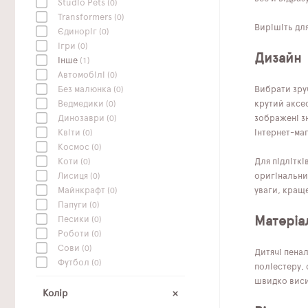
Studio Pets
(0)
Transformers
(0)
Вирішіть для
Єдиноріг
(0)
Ігри
(0)
Дизайн
Інше
(1)
Автомобілі
(0)
Без малюнка
(0)
Вибрати зру
Ведмедики
(0)
крутий аксе
Динозаври
(0)
зображені з
Квіти
(0)
інтернет-маг
Космос
(0)
Коти
(0)
Для підліткі
Лисиця
(0)
оригінальни
Майнкрафт
(0)
уваги, краще
Папуги
(0)
Матеріа
Песики
(0)
Роботи
(0)
Сови
(0)
Дитячі пенал
Футбол
(0)
поліестеру, 
швидко висих
Колір