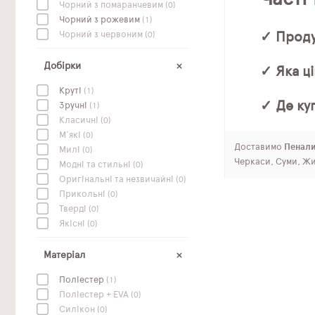
Чорний з помаранчевим
(0)
Чорний з рожевим
(1)
Чорний з червоним
(0)
✓ Проду
Добірки
✓ Яка ц
Круті
(1)
✓ Де ку
Зручні
(1)
Класичні
(0)
М'які
(0)
Доставимо
Пенали
Милі
(0)
Черкаси, Суми, Жи
Модні та стильні
(0)
Оригінальні та незвичайні
(0)
Прикольні
(0)
Тверді
(0)
Якісні
(0)
Матеріал
Поліестер
(1)
Поліестер + EVA
(0)
Силікон
(0)