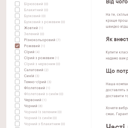
Від чого
Бірюзовий
(0)
Блакитний
(0)
На те, скіль
Бузковий
(0)
краще проши
Бузковий з рожевим
(0)
швидко відшу
Жовтий
(1)
Зелений
(0)
Як внес
Різнокольоровий
(7)
Рожевий
(1)
Сірий
(4)
Купити класн
Сірий з рожевим
(1)
надамо вам р
Сірий з червоним
(0)
Салатовий
(2)
Що потр
Синій
(3)
Темно-сірий
(3)
Наша компані
Фіолетовий
(1)
доставлять з
Фіолетовий з синім
(0)
доставити то
Червоний
(1)
Чорний
(8)
Хочете вибра
Чорний із зеленим
(0)
смак. Гарант
Чорний із синім
(0)
Чорний з блакитним
(0)
Часті