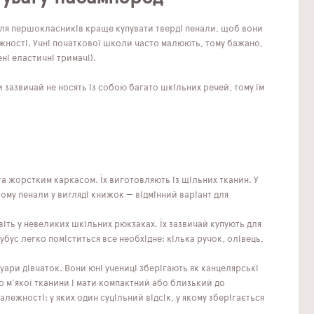
 для першокласників краще купувати тверді пенали, щоб вони
жності. Учні початкової школи часто малюють, тому бажано,
ні еластичні тримачі).
и зазвичай не носять із собою багато шкільних речей, тому їм
а жорстким каркасом. Їх виготовляють із щільних тканин. У
тому пенали у вигляді книжок — відмінний варіант для
віть у невеликих шкільних рюкзаках. Їх зазвичай купують для
убус легко поміститься все необхідне: кілька ручок, олівець,
ари дівчаток. Вони юні учениці зберігають як канцелярські
о м'якої тканини і мати компактний або близький до
ежності: у яких один суцільний відсік, у якому зберігається