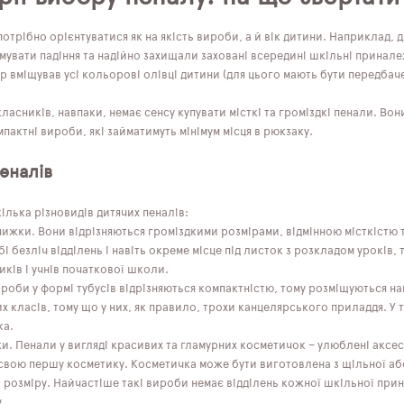
отрібно орієнтуватися як на якість вироби, а й вік дитини. Наприклад,
мувати падіння та надійно захищали заховані всередині шкільні принале
 вміщував усі кольорові олівці дитини (для цього мають бути передбаче
асників, навпаки, немає сенсу купувати місткі та громіздкі пенали. Вон
мпактні вироби, які займатимуть мінімум місця в рюкзаку.
еналів
ілька різновидів дитячих пеналів:
ижки. Вони відрізняються громіздкими розмірами, відмінною місткістю т
і безліч відділень і навіть окреме місце під листок з розкладом уроків, 
ків і учнів початкової школи.
роби у формі тубусів відрізняються компактністю, тому розміщуються на
х класів, тому що у них, як правило, трохи канцелярського приладдя. У т
ка.
и. Пенали у вигляді красивих та гламурних косметичок – улюблені аксесу
свою першу косметику. Косметичка може бути виготовлена ​​з щільної аб
розміру. Найчастіше такі вироби немає відділень кожної шкільної принал
.