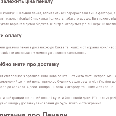
 залежить ціна пеналу
ки коштує шкільний пенал, впливають всі перераховані вище фактори, а 
ті, мають якісніші блискавки і служать набагато довше. Ви зможете від
кати варіант під свій бюджет. Фільтр знаходиться у лівій верхній частин
ти оплату
ий дитячий пенал з доставкою до Києва та інших міст України можливо з
еквізити для оплати у момент узгодження замовлення.
ібно знати про доставку
я співпрацює з організаціями Нова пошта, Інтайм та Міст Експрес. Мешк
амовлений дитячий пенал прямо до будинку, а для решти міст України д
вар до Харкова, Одеси, Дніпра, Львова, Ужгорода та інших міст країни.
ти найкращий шкільний пенал і купити його своїй дитині? У такому разі
уємо швидку доставку замовлення до будь-якого міста України!
 питання про Пенали