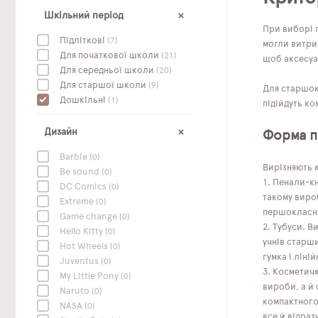
Шкільний період
При виборі п
Підліткові
(7)
могли витри
Для початкової школи
(21)
щоб аксесуар
Для середньої школи
(20)
Для старшої школи
(9)
Для старшокл
Дошкільні
(1)
підійдуть ко
Дизайн
Форма п
Barbie
(0)
Вирізняють к
Be sound
(0)
Пенали-кн
DC Сomics
(0)
такому вироб
Extreme
(0)
першокласни
Game change
(0)
Тубуси. Ви
Hello Kitty
(0)
учнів старши
Hot Wheels
(0)
гумка і ліній
Juventus
(0)
Косметичк
My Little Pony
(0)
вироби, а й 
Naruto
(0)
компактного 
NASA
(0)
все й відразу