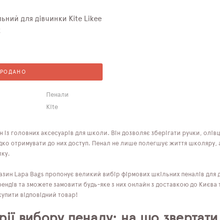
ьний для дівчинки Kite Likee
2
ПРОДАНО
Пенали
Kite
 із головних аксесуарів для школи. Він дозволяє зберігати ручки, олівц
дко отримувати до них доступ. Пенал не лише полегшує життя школяру, а
лку.
азин Lapa Bags пропонує великий вибір фірмових шкільних пеналів для д
ендів та зможете замовити будь-яке з них онлайн з доставкою до Києва 
купити відповідний товар!
рії вибору пеналу: на що звертати