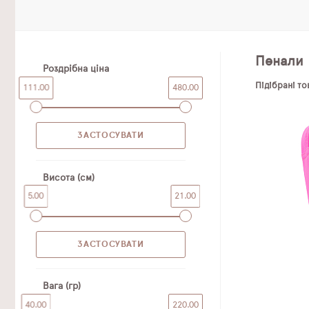
Пенали
Роздрібна ціна
Підібрані т
111.00
480.00
Висота (см)
5.00
21.00
Вага (гр)
40.00
220.00