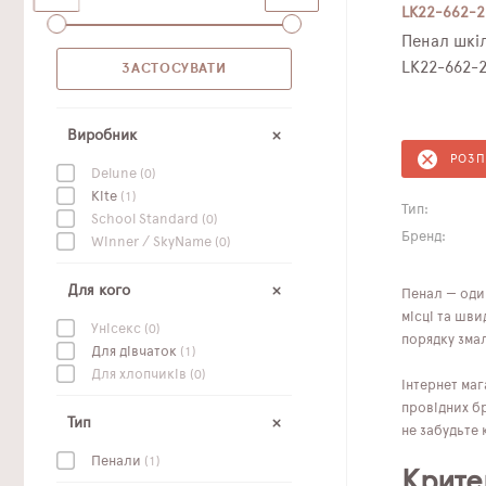
LK22-662-2
Пенал шкіл
LK22-662-
Виробник
РОЗ
Delune
(0)
Kite
(1)
Тип:
School Standard
(0)
Бренд:
Winner / SkyName
(0)
Для кого
Пенал — один
місці та шви
Унісекс
(0)
порядку зма
Для дівчаток
(1)
Для хлопчиків
(0)
Інтернет маг
провідних бр
Тип
не забудьте 
Пенали
(1)
Крите