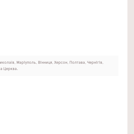
Миколаїв, Маріуполь, Вінниця, Херсон, Полтава, Чернігів,
ла Церква.