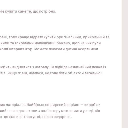
ете купити саме те, що потрібно.
овні, тому краще відразу купити оригінальний, прикольний та
икими та яскравими малюнками: бажано, щоб на них були
 комп'ютерних ігор. Можете показати дитині асортимент
юбить виділятися з натовпу, їй підійде незвичайний пенал із
в. Якщо ж він, навпаки, не хоче бути об'єктом загальної
нших матеріалів. Найбільш поширений варіант — вироби з
вий пенал для школи з поліестеру можна мити у воді, він
о, ця тканина коштує відносно недорого.