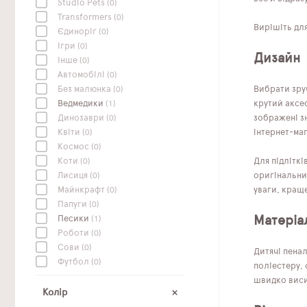
Studio Pets
(0)
Transformers
(0)
Вирішіть для
Єдиноріг
(0)
Ігри
(0)
Дизайн
Інше
(0)
Автомобілі
(0)
Без малюнка
(0)
Вибрати зру
Ведмедики
(1)
крутий аксе
Динозаври
(0)
зображені з
Квіти
(0)
інтернет-маг
Космос
(0)
Коти
(0)
Для підліткі
Лисиця
(0)
оригінальни
Майнкрафт
(0)
уваги, краще
Папуги
(0)
Матеріа
Песики
(1)
Роботи
(0)
Сови
(0)
Дитячі пенал
Футбол
(0)
поліестеру, 
швидко висих
Колір