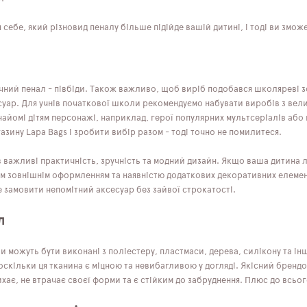
 себе, який різновид пеналу більше підійде вашій дитині, і тоді ви змож
чний пенал - півбіди. Також важливо, щоб виріб подобався школяреві з
суар. Для учнів початкової школи рекомендуємо набувати виробів з вел
найомі дітям персонажі, наприклад, герої популярних мультсеріалів або
азину Lapa Bags і зробити вибір разом - тоді точно не помилитеся.
в важливі практичність, зручність та модний дизайн. Якщо ваша дитина л
м зовнішнім оформленням та наявністю додаткових декоративних елементі
 замовити непомітний аксесуар без зайвої строкатості.
л
и можуть бути виконані з поліестеру, пластмаси, дерева, силікону та і
оскільки ця тканина є міцною та невибагливою у догляді. Якісний брендо
ає, не втрачає своєї форми та є стійким до забруднення. Плюс до всьог