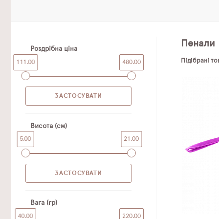
Пенали
Роздрібна ціна
Підібрані т
111.00
480.00
Висота (см)
5.00
21.00
Вага (гр)
40.00
220.00