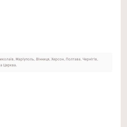
Миколаїв, Маріуполь, Вінниця, Херсон, Полтава, Чернігів,
ла Церква.