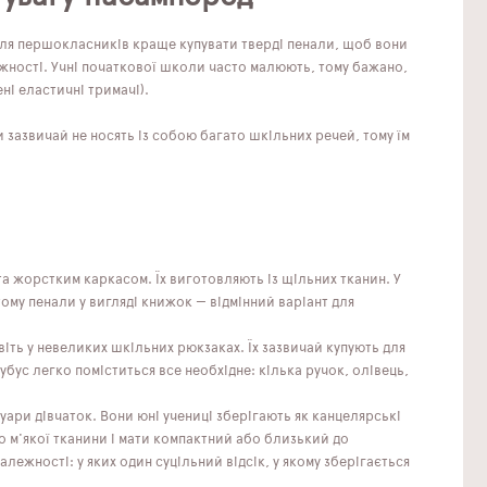
 для першокласників краще купувати тверді пенали, щоб вони
жності. Учні початкової школи часто малюють, тому бажано,
ні еластичні тримачі).
и зазвичай не носять із собою багато шкільних речей, тому їм
а жорстким каркасом. Їх виготовляють із щільних тканин. У
тому пенали у вигляді книжок — відмінний варіант для
віть у невеликих шкільних рюкзаках. Їх зазвичай купують для
убус легко поміститься все необхідне: кілька ручок, олівець,
ари дівчаток. Вони юні учениці зберігають як канцелярські
о м'якої тканини і мати компактний або близький до
ежності: у яких один суцільний відсік, у якому зберігається