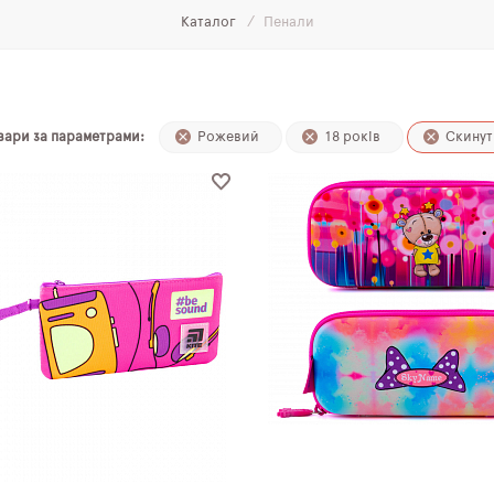
Каталог
Пенали
овари за параметрами:
Рожевий
18 років
Скинут