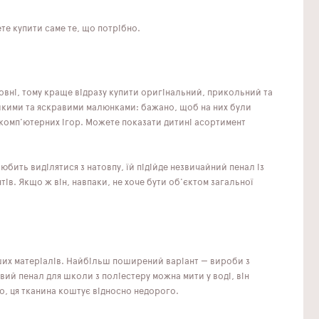
ете купити саме те, що потрібно.
овні, тому краще відразу купити оригінальний, прикольний та
икими та яскравими малюнками: бажано, щоб на них були
 комп'ютерних ігор. Можете показати дитині асортимент
юбить виділятися з натовпу, їй підійде незвичайний пенал із
в. Якщо ж він, навпаки, не хоче бути об'єктом загальної
нших матеріалів. Найбільш поширений варіант — вироби з
вий пенал для школи з поліестеру можна мити у воді, він
о, ця тканина коштує відносно недорого.