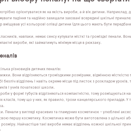
отрібно орієнтуватися як на якість вироби, а й вік дитини. Наприклад,
мувати падіння та надійно захищали заховані всередині шкільні принале
 вміщував усі кольорові олівці дитини (для цього мають бути передбаче
асників, навпаки, немає сенсу купувати місткі та громіздкі пенали. Вон
мпактні вироби, які займатимуть мінімум місця в рюкзаку.
еналів
ілька різновидів дитячих пеналів:
ижки. Вони відрізняються громіздкими розмірами, відмінною місткістю т
і безліч відділень і навіть окреме місце під листок з розкладом уроків, 
ків і учнів початкової школи.
роби у формі тубусів відрізняються компактністю, тому розміщуються на
х класів, тому що у них, як правило, трохи канцелярського приладдя. У т
ка.
и. Пенали у вигляді красивих та гламурних косметичок – улюблені аксесу
свою першу косметику. Косметичка може бути виготовлена ​​з щільної аб
розміру. Найчастіше такі вироби немає відділень кожної шкільної принал
.