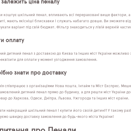
 залежить ціна пеналу
ки коштує шкільний пенал, впливають всі перераховані вище фактори, а 
ті, мають якісніші блискавки і служать набагато довше. Ви зможете від
кати варіант під свій бюджет. Фільтр знаходиться у лівій верхній частин
ти оплату
ий дитячий пенал з доставкою до Києва та інших міст України можливо з
еквізити для оплати у момент узгодження замовлення.
ібно знати про доставку
я співпрацює з організаціями Нова пошта, Інтайм та Міст Експрес. Мешк
амовлений дитячий пенал прямо до будинку, а для решти міст України д
вар до Харкова, Одеси, Дніпра, Львова, Ужгорода та інших міст країни.
ти найкращий шкільний пенал і купити його своїй дитині? У такому разі
уємо швидку доставку замовлення до будь-якого міста України!
 питання про Пенали