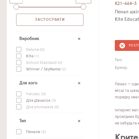
K21-664-3
Пенал шкі
Kite Educa
Виробник
РОЗ
Delune
(0)
Kite
(1)
Тип:
School Standard
(0)
Бренд:
Winner / SkyName
(2)
Для кого
Пенал — один
місці та шви
Унісекс
(0)
порядку зма
Для дівчаток
(3)
Для хлопчиків
(0)
Інтернет маг
провідних бр
Тип
не забудьте 
Пенали
(3)
Крите