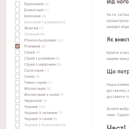
Від чого
Бірюзовий
(2)
Блакитний
(1)
На те, скіль
Бузковий
(3)
краще проши
Бузковий з рожевим
(0)
швидко відшу
Жовтий
(1)
Зелений
(0)
Як внес
Різнокольоровий
(12)
Рожевий
(3)
Сірий
(5)
Купити класн
Сірий з рожевим
(8)
надамо вам р
Сірий з червоним
(3)
Салатовий
(1)
Що потр
Синій
(6)
Темно-сірий
(1)
Наша компані
Фіолетовий
(3)
доставлять з
Фіолетовий з синім
(1)
доставити то
Червоний
(3)
Чорний
(16)
Хочете вибра
Чорний із зеленим
(7)
смак. Гарант
Чорний із синім
(5)
Чорний з блакитним
(0)
Часті