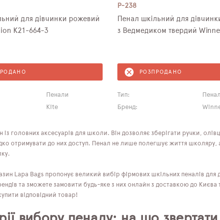
P-238
льний для дівчинки рожевий
Пенал шкільний для дівчинк
tion K21-664-3
ПРОДАНО
РОЗПРОДАНО
Пенали
Тип:
Пена
Kite
Бренд:
Winne
 із головних аксесуарів для школи. Він дозволяє зберігати ручки, олівц
дко отримувати до них доступ. Пенал не лише полегшує життя школяру, а
лку.
азин Lapa Bags пропонує великий вибір фірмових шкільних пеналів для д
ендів та зможете замовити будь-яке з них онлайн з доставкою до Києва 
купити відповідний товар!
рії вибору пеналу: на що звертати