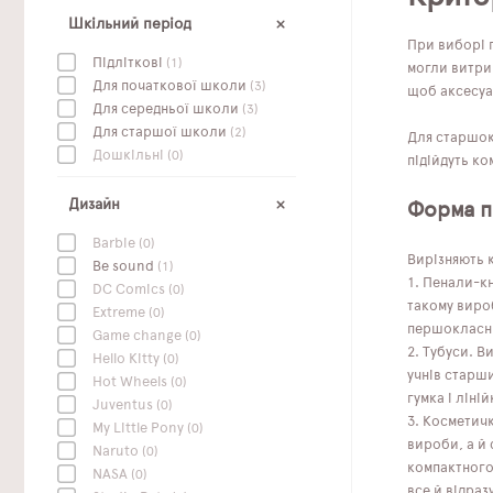
Шкільний період
При виборі п
Підліткові
(1)
могли витри
Для початкової школи
(3)
щоб аксесуар
Для середньої школи
(3)
Для старшої школи
(2)
Для старшокл
Дошкільні
(0)
підійдуть ко
Дизайн
Форма п
Barbie
(0)
Вирізняють к
Be sound
(1)
Пенали-кн
DC Сomics
(0)
такому вироб
Extreme
(0)
першокласни
Game change
(0)
Тубуси. Ви
Hello Kitty
(0)
учнів старши
Hot Wheels
(0)
гумка і ліній
Juventus
(0)
Косметичк
My Little Pony
(0)
вироби, а й 
Naruto
(0)
компактного 
NASA
(0)
все й відразу