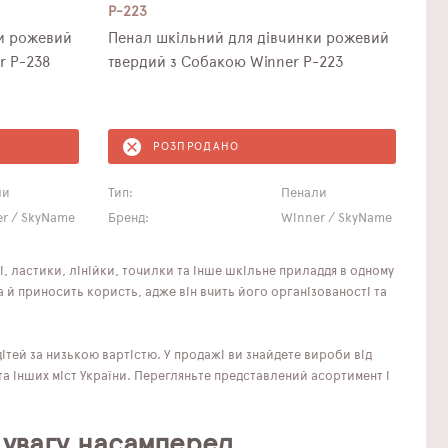
P-223
и рожевий
Пенал шкільний для дівчинки рожевий
з Ведмедиком твердий Winner P-238
твердий з Собакою Winner P-223
РОЗПРОДАНО
ли
Тип:
Пенали
r / SkyName
Бренд:
Winner / SkyName
і, ластики, лінійки, точилки та інше шкільне приладдя в одному
 й приносить користь, адже він вчить його організованості та
ітей за низькою вартістю. У продажі ви знайдете вироби від
та інших міст України. Перегляньте представлений асортимент і
 увагу насамперед