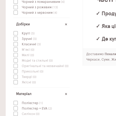
Чорний з помаранчевим
(4)
Чорний з рожевим
(13)
Чорний з червоним
(4)
✓ Проду
Добірки
✓ Яка ц
Круті
(3)
✓ Де ку
Зручні
(3)
Класичні
(3)
М'які
(0)
Доставимо
Пенали
Милі
(0)
Черкаси, Суми, Жи
Модні та стильні
(0)
Оригінальні та незвичайні
(0)
Прикольні
(0)
Тверді
(0)
Якісні
(0)
Матеріал
Поліестер
(1)
Поліестер + EVA
(2)
Силікон
(0)