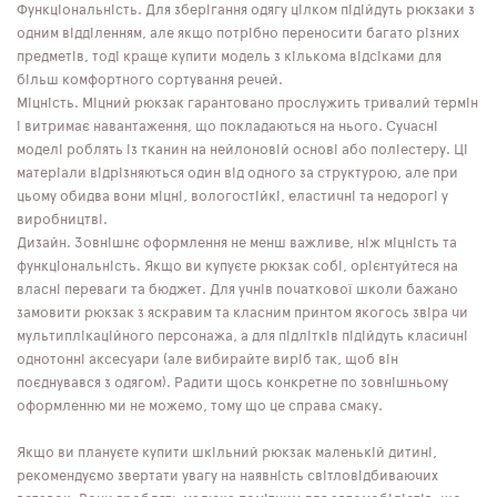
Функціональність. Для зберігання одягу цілком підійдуть рюкзаки з
одним відділенням, але якщо потрібно переносити багато різних
предметів, тоді краще купити модель з кількома відсіками для
більш комфортного сортування речей.
Міцність. Міцний рюкзак гарантовано прослужить тривалий термін
і витримає навантаження, що покладаються на нього. Сучасні
моделі роблять із тканин на нейлоновій основі або поліестеру. Ці
матеріали відрізняються один від одного за структурою, але при
цьому обидва вони міцні, вологостійкі, еластичні та недорогі у
виробництві.
Дизайн. Зовнішнє оформлення не менш важливе, ніж міцність та
функціональність. Якщо ви купуєте рюкзак собі, орієнтуйтеся на
власні переваги та бюджет. Для учнів початкової школи бажано
замовити рюкзак з яскравим та класним принтом якогось звіра чи
мультиплікаційного персонажа, а для підлітків підійдуть класичні
однотонні аксесуари (але вибирайте виріб так, щоб він
поєднувався з одягом). Радити щось конкретне по зовнішньому
оформленню ми не можемо, тому що це справа смаку.
Якщо ви плануєте купити шкільний рюкзак маленькій дитині,
рекомендуємо звертати увагу на наявність світловідбиваючих