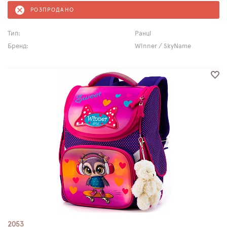
РОЗПРОДАНО
Тип:
Ранці
Бренд:
Winner / SkyName
2053