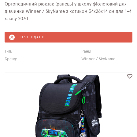
Ортопедичний рюкзак (ранець) у школу фіолетовий для
дівчинки Winner / SkyName з котиком 34х26х14 см для 1-4
класу 2070
РОЗПРОДАНО
Тип:
Ранці
Бренд:
Winner / SkyName