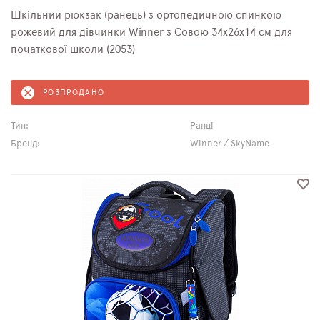
Шкільний рюкзак (ранець) з ортопедичною спинкою
рожевий для дівчинки Winner з Совою 34х26х14 см для
початкової школи (2053)
РОЗПРОДАНО
Тип:
Ранці
Бренд:
Winner / SkyName