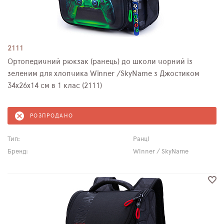
2111
Ортопедичний рюкзак (ранець) до школи чорний із
зеленим для хлопчика Winner /SkyName з Джостиком
34х26х14 см в 1 клас (2111)
РОЗПРОДАНО
Тип:
Ранці
Бренд:
Winner / SkyName