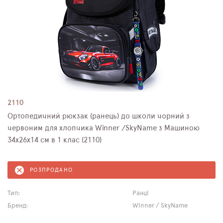
2110
Ортопедичний рюкзак (ранець) до школи чорний з
червоним для хлопчика Winner /SkyName з Машиною
34х26х14 см в 1 клас (2110)
РОЗПРОДАНО
Тип:
Ранці
Бренд:
Winner / SkyName