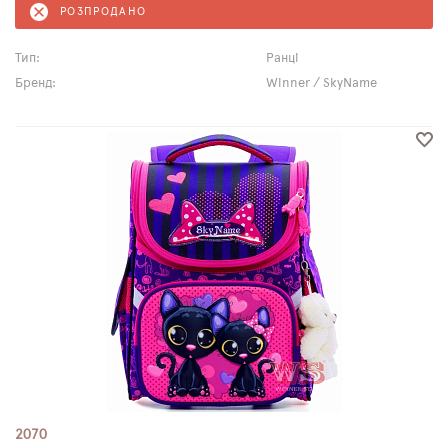
РОЗПРОДАНО
Тип:
Ранці
Бренд:
Winner / SkyName
2070