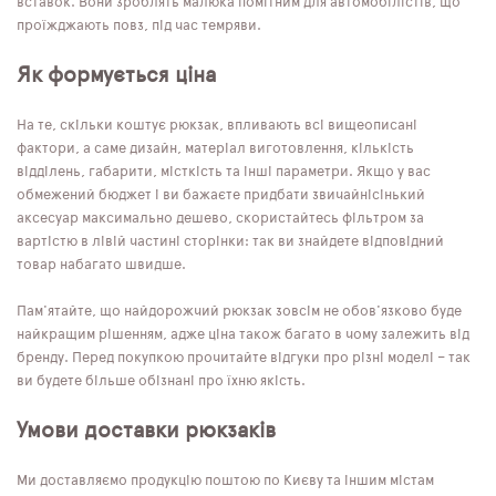
вставок. Вони зроблять малюка помітним для автомобілістів, що
проїжджають повз, під час темряви.
Як формується ціна
На те, скільки коштує рюкзак, впливають всі вищеописані
фактори, а саме дизайн, матеріал виготовлення, кількість
відділень, габарити, місткість та інші параметри. Якщо у вас
обмежений бюджет і ви бажаєте придбати звичайнісінький
аксесуар максимально дешево, скористайтесь фільтром за
вартістю в лівій частині сторінки: так ви знайдете відповідний
товар набагато швидше.
Пам'ятайте, що найдорожчий рюкзак зовсім не обов'язково буде
найкращим рішенням, адже ціна також багато в чому залежить від
бренду. Перед покупкою прочитайте відгуки про різні моделі – так
ви будете більше обізнані про їхню якість.
Умови доставки рюкзаків
Ми доставляємо продукцію поштою по Києву та іншим містам