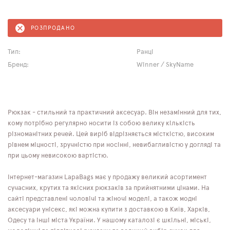
РОЗПРОДАНО
Тип:
Ранці
Бренд:
Winner / SkyName
Рюкзак - стильний та практичний аксесуар. Він незамінний для тих,
кому потрібно регулярно носити із собою велику кількість
різноманітних речей. Цей виріб відрізняється місткістю, високим
рівнем міцності, зручністю при носінні, невибагливістю у догляді та
при цьому невисокою вартістю.
Інтернет-магазин LapaBags має у продажу великий асортимент
сучасних, крутих та якісних рюкзаків за прийнятними цінами. На
сайті представлені чоловічі та жіночі моделі, а також модні
аксесуари унісекс, які можна купити з доставкою в Київ, Харків,
Одесу та інші міста України. У нашому каталозі є шкільні, міські,