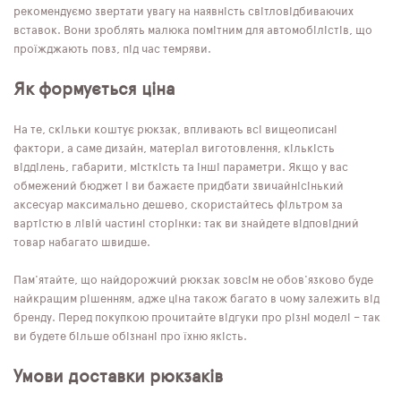
рекомендуємо звертати увагу на наявність світловідбиваючих
вставок. Вони зроблять малюка помітним для автомобілістів, що
проїжджають повз, під час темряви.
Як формується ціна
На те, скільки коштує рюкзак, впливають всі вищеописані
фактори, а саме дизайн, матеріал виготовлення, кількість
відділень, габарити, місткість та інші параметри. Якщо у вас
обмежений бюджет і ви бажаєте придбати звичайнісінький
аксесуар максимально дешево, скористайтесь фільтром за
вартістю в лівій частині сторінки: так ви знайдете відповідний
товар набагато швидше.
Пам'ятайте, що найдорожчий рюкзак зовсім не обов'язково буде
найкращим рішенням, адже ціна також багато в чому залежить від
бренду. Перед покупкою прочитайте відгуки про різні моделі – так
ви будете більше обізнані про їхню якість.
Умови доставки рюкзаків