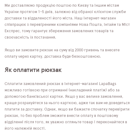
Ми доставляємо продукцію поштою по Києву та іншим містам
України протягом 1-5 днів, залежно від обраної клієнтом служби
доставки та віддаленості його міста. Наш інтернет-магазин
співпрацює з перевіреними компаніями Нова Пошта, Інтайм та Міст
Експрес, тому гарантує збереження замовлених товарів та
своєчасність їх постачання.
Якщо ви замовите рюкзак на суму від 2000 гривень та внесете
оплату через картку, доставка буде безкоштовною.
Як оплатити рюкзак
Сплатити замовлений рюкзак в інтернет-магазині LapaBags
можливо готівкою при отриманні (накладений платіж) або за
допомогою банківської картки. Якщо у вас велике замовлення,
краще розрахуйтеся за нього карткою, адже так вам не доведеться
платити за доставку. Однак, якщо ви бажаєте спочатку перевірити
рюкзак, то без проблем зможете внести оплату в поштовому
відділенні після того, як уважно огляньте товар і переконайтеся в
його належній якості.