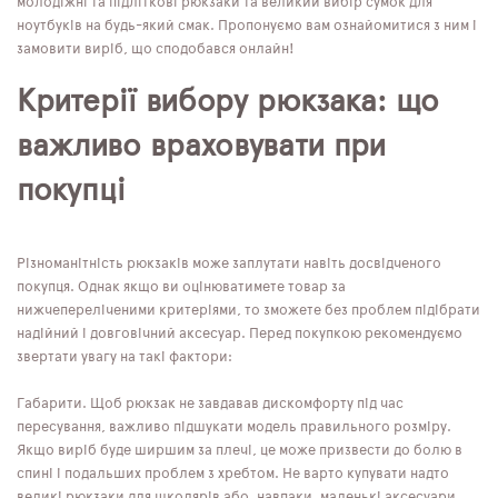
молодіжні та підліткові рюкзаки та великий вибір сумок для
ноутбуків на будь-який смак. Пропонуємо вам ознайомитися з ним і
замовити виріб, що сподобався онлайн!
Критерії вибору рюкзака: що
важливо враховувати при
покупці
Різноманітність рюкзаків може заплутати навіть досвідченого
покупця. Однак якщо ви оцінюватимете товар за
нижчепереліченими критеріями, то зможете без проблем підібрати
надійний і довговічний аксесуар. Перед покупкою рекомендуємо
звертати увагу на такі фактори:
Габарити. Щоб рюкзак не завдавав дискомфорту під час
пересування, важливо підшукати модель правильного розміру.
Якщо виріб буде ширшим за плечі, це може призвести до болю в
спині і подальших проблем з хребтом. Не варто купувати надто
великі рюкзаки для школярів або, навпаки, маленькі аксесуари