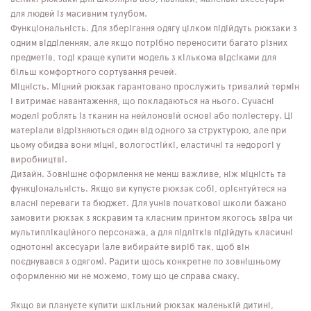
для людей із масивним тулубом.
Функціональність. Для зберігання одягу цілком підійдуть рюкзаки з
одним відділенням, але якщо потрібно переносити багато різних
предметів, тоді краще купити модель з кількома відсіками для
більш комфортного сортування речей.
Міцність. Міцний рюкзак гарантовано прослужить тривалий термін
і витримає навантаження, що покладаються на нього. Сучасні
моделі роблять із тканин на нейлоновій основі або поліестеру. Ці
матеріали відрізняються один від одного за структурою, але при
цьому обидва вони міцні, вологостійкі, еластичні та недорогі у
виробництві.
Дизайн. Зовнішнє оформлення не менш важливе, ніж міцність та
функціональність. Якщо ви купуєте рюкзак собі, орієнтуйтеся на
власні переваги та бюджет. Для учнів початкової школи бажано
замовити рюкзак з яскравим та класним принтом якогось звіра чи
мультиплікаційного персонажа, а для підлітків підійдуть класичні
однотонні аксесуари (але вибирайте виріб так, щоб він
поєднувався з одягом). Радити щось конкретне по зовнішньому
оформленню ми не можемо, тому що це справа смаку.
Якщо ви плануєте купити шкільний рюкзак маленькій дитині,