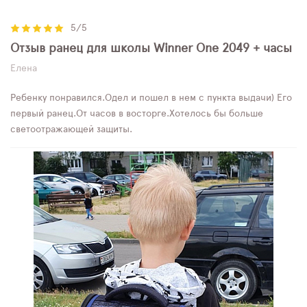
5/5
Отзыв ранец для школы Winner One 2049 + часы
Елена
Ребенку понравился.Одел и пошел в нем с пункта выдачи) Его
первый ранец.От часов в восторге.Хотелось бы больше
светоотражающей защиты.