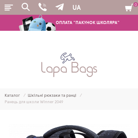
0
UA
ОПЛАТА "ПАКУНОК ШКОЛЯРА"
РЮКЗАКИ
ШКІЛЬНІ РЮКЗАКИ ТА РАНЦІ
ПІДЛІТКОВІ РЮКЗАКИ
Каталог
Шкільні рюкзаки та ранці
МОЛОДІЖНІ РЮКЗАКИ
Ранець для школи Winner 2049
ПЕНАЛИ
МІШКИ ДЛЯ ВЗУТТЯ