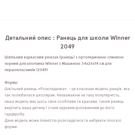
Детальний опис : Ранець для школи Winner
2049
Шкільний каркасний рюкзак (ранець) з ортопедичною спинкою
чорний для хлопчика Winner з Машиною 34х26х14 см для
першокласників (2049)
Форма:
Шкільний ранець «Розкладачка», - це класична модель ранців, яка
так полюбилася школярам. Незважаючи на таку популярність,
наша модель має щось своє особливе та красиве, такий ранець
виділить вашу дитину і стане чудовим доповненням до його
гардеробу.
Дана модель може повністю розкладатися та набувати плоскої
форми.