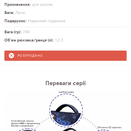
Призначення
для школи
Вага
Легкі
Подарунок
Наручний годинник
Вага (гр)
780
Об'єм рюкзака/ранця (л)
12,3
РОЗПРОДАНО
Переваги серії