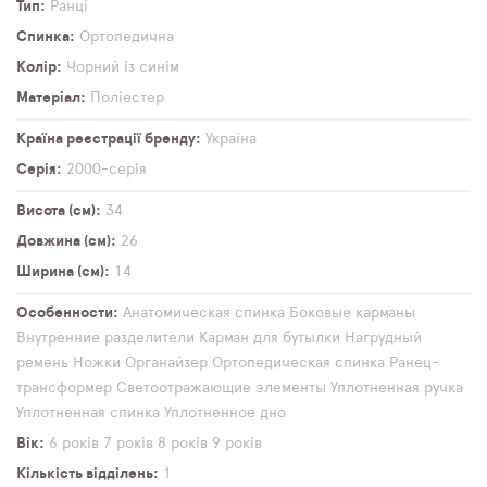
Тип
Ранці
Спинка
Ортопедична
Колір
Чорний із синім
Матеріал
Поліестер
Країна реєстрації бренду
Україна
Серія
2000-серія
Висота (см)
34
Довжина (см)
26
Ширина (см)
14
Особенности
Анатомическая спинка
Боковые карманы
Внутренние разделители
Карман для бутылки
Нагрудный
ремень
Ножки
Органайзер
Ортопедическая спинка
Ранец-
трансформер
Светоотражающие элементы
Уплотненная ручка
Уплотненная спинка
Уплотненное дно
Вік
6 років
7 років
8 років
9 років
Кількість відділень
1