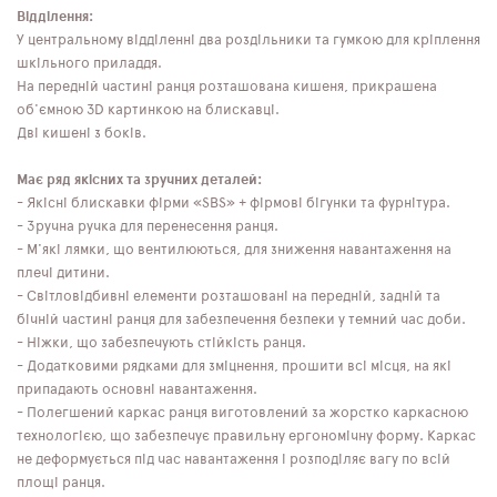
Відділення:
У центральному відділенні два роздільники та гумкою для кріплення
шкільного приладдя.
На передній частині ранця розташована кишеня, прикрашена
об'ємною 3D картинкою на блискавці.
Дві кишені з боків.
Має ряд якісних та зручних деталей:
- Якісні блискавки фірми «SBS» + фірмові бігунки та фурнітура.
- Зручна ручка для перенесення ранця.
- М'які лямки, що вентилюються, для зниження навантаження на
плечі дитини.
- Світловідбивні елементи розташовані на передній, задній та
бічній частині ранця для забезпечення безпеки у темний час доби.
- Ніжки, що забезпечують стійкість ранця.
- Додатковими рядками для зміцнення, прошити всі місця, на які
припадають основні навантаження.
- Полегшений каркас ранця виготовлений за жорстко каркасною
технологією, що забезпечує правильну ергономічну форму. Каркас
не деформується під час навантаження і розподіляє вагу по всій
площі ранця.