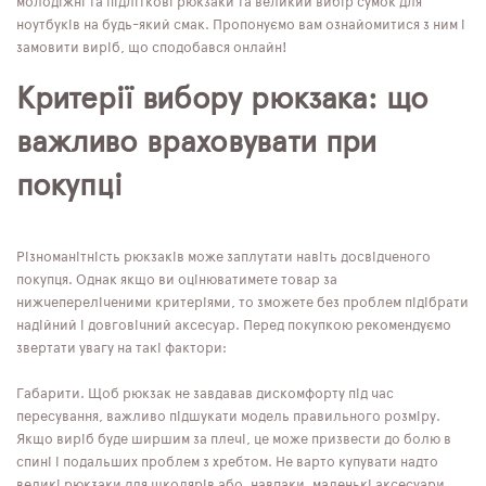
молодіжні та підліткові рюкзаки та великий вибір сумок для
ноутбуків на будь-який смак. Пропонуємо вам ознайомитися з ним і
замовити виріб, що сподобався онлайн!
Критерії вибору рюкзака: що
важливо враховувати при
покупці
Різноманітність рюкзаків може заплутати навіть досвідченого
покупця. Однак якщо ви оцінюватимете товар за
нижчепереліченими критеріями, то зможете без проблем підібрати
надійний і довговічний аксесуар. Перед покупкою рекомендуємо
звертати увагу на такі фактори:
Габарити. Щоб рюкзак не завдавав дискомфорту під час
пересування, важливо підшукати модель правильного розміру.
Якщо виріб буде ширшим за плечі, це може призвести до болю в
спині і подальших проблем з хребтом. Не варто купувати надто
великі рюкзаки для школярів або, навпаки, маленькі аксесуари