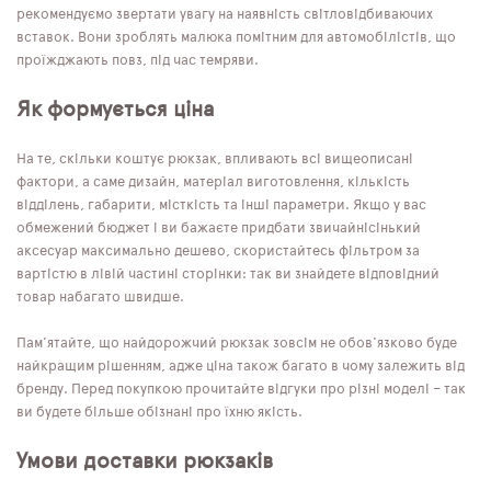
рекомендуємо звертати увагу на наявність світловідбиваючих
вставок. Вони зроблять малюка помітним для автомобілістів, що
проїжджають повз, під час темряви.
Як формується ціна
На те, скільки коштує рюкзак, впливають всі вищеописані
фактори, а саме дизайн, матеріал виготовлення, кількість
відділень, габарити, місткість та інші параметри. Якщо у вас
обмежений бюджет і ви бажаєте придбати звичайнісінький
аксесуар максимально дешево, скористайтесь фільтром за
вартістю в лівій частині сторінки: так ви знайдете відповідний
товар набагато швидше.
Пам'ятайте, що найдорожчий рюкзак зовсім не обов'язково буде
найкращим рішенням, адже ціна також багато в чому залежить від
бренду. Перед покупкою прочитайте відгуки про різні моделі – так
ви будете більше обізнані про їхню якість.
Умови доставки рюкзаків