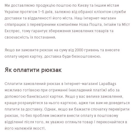
Ми доставляємо продукцію поштою по Києву та іншим містам
України протягом 1-5 днів, залежно від обраної клієнтом служби
доставки та віддаленості його міста. Наш інтернет-магазин
співпрацює з перевіреними компаніями Нова Пошта, Інтайм та Міст
Експрес, тому гарантує збереження замовлених товарів та
своєчасність їх постачання.
Якщо ви замовите рюкзак на суму від 2000 гривень та внесете
оплату через картку, доставка буде безкоштовною.
Як оплатити рюкзак
Сплатити замовлений рюкзак в інтернет-магазині LapaBags
можливо готівкою при отриманні (накладений платіж) або за
допомогою банківської картки. Якщо у вас велике замовлення,
краще розрахуйтеся за нього карткою, адже так вам не доведеться
платити за доставку. Однак, якщо ви бажаєте спочатку перевірити
рюкзак, то без проблем зможете внести оплату в поштовому
відділенні після того, як уважно огляньте товар і переконайтеся в
його належній якості.