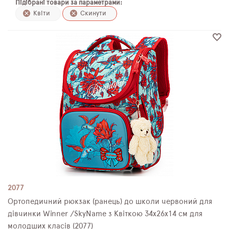
Підібрані товари за параметрами:
ПЛЯШКИ ДЛЯ ВОДИ
Квіти
Скинути
DELUNE
SCHOOL STANDARD
SKYNAME
РОЗПРОДАЖ
2077
Ортопедичний рюкзак (ранець) до школи червоний для
дівчинки Winner /SkyName з Квіткою 34х26х14 см для
молодших класів (2077)