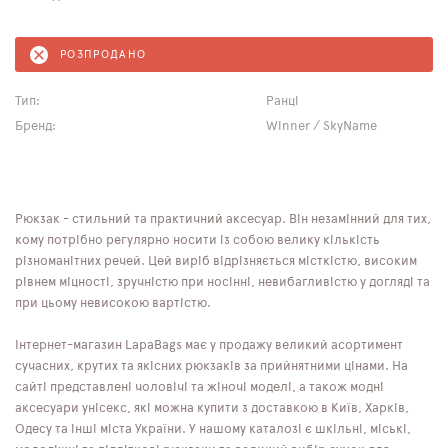
РОЗПРОДАНО
Тип:
Ранці
Бренд:
Winner / SkyName
Рюкзак - стильний та практичний аксесуар. Він незамінний для тих,
кому потрібно регулярно носити із собою велику кількість
різноманітних речей. Цей виріб відрізняється місткістю, високим
рівнем міцності, зручністю при носінні, невибагливістю у догляді та
при цьому невисокою вартістю.
Інтернет-магазин LapaBags має у продажу великий асортимент
сучасних, крутих та якісних рюкзаків за прийнятними цінами. На
сайті представлені чоловічі та жіночі моделі, а також модні
аксесуари унісекс, які можна купити з доставкою в Київ, Харків,
Одесу та інші міста України. У нашому каталозі є шкільні, міські,