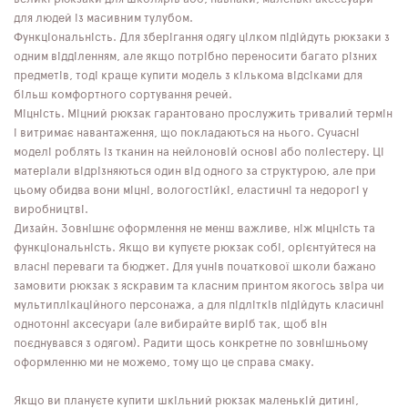
для людей із масивним тулубом.
Функціональність. Для зберігання одягу цілком підійдуть рюкзаки з
одним відділенням, але якщо потрібно переносити багато різних
предметів, тоді краще купити модель з кількома відсіками для
більш комфортного сортування речей.
Міцність. Міцний рюкзак гарантовано прослужить тривалий термін
і витримає навантаження, що покладаються на нього. Сучасні
моделі роблять із тканин на нейлоновій основі або поліестеру. Ці
матеріали відрізняються один від одного за структурою, але при
цьому обидва вони міцні, вологостійкі, еластичні та недорогі у
виробництві.
Дизайн. Зовнішнє оформлення не менш важливе, ніж міцність та
функціональність. Якщо ви купуєте рюкзак собі, орієнтуйтеся на
власні переваги та бюджет. Для учнів початкової школи бажано
замовити рюкзак з яскравим та класним принтом якогось звіра чи
мультиплікаційного персонажа, а для підлітків підійдуть класичні
однотонні аксесуари (але вибирайте виріб так, щоб він
поєднувався з одягом). Радити щось конкретне по зовнішньому
оформленню ми не можемо, тому що це справа смаку.
Якщо ви плануєте купити шкільний рюкзак маленькій дитині,