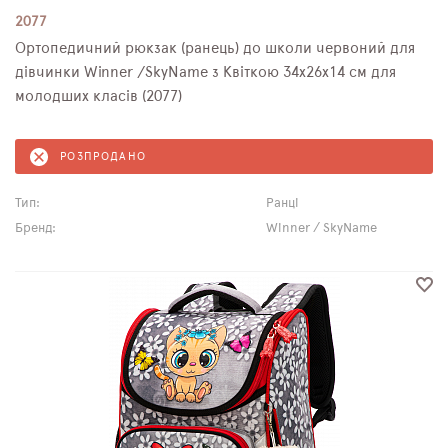
2077
Ортопедичний рюкзак (ранець) до школи червоний для
дівчинки Winner /SkyName з Квіткою 34х26х14 см для
молодших класів (2077)
РОЗПРОДАНО
Тип:
Ранці
Бренд:
Winner / SkyName