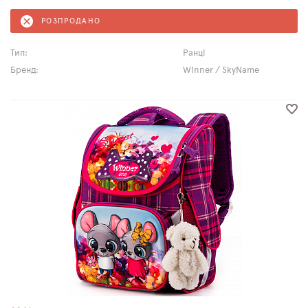
РОЗПРОДАНО
Тип:
Ранці
Бренд:
Winner / SkyName