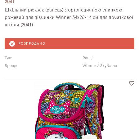
2041
Шкільний рюкзак (ранець) з ортопедичною спинкою
рожевий для дівчинки Winner 34х26х14 см для початкової
школи (2041)
РОЗПРОДАНО
Тип:
Ранці
Бренд:
Winner / SkyName