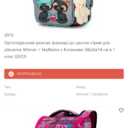
2072
Ортопедичний рюкзак (ранець) до школи сірий для
дівчаток Winner / SkyName з Котиками 34х26х14 см в 1
клас (2072)
РОЗПРОДАНО
Тип:
Ранці
Бренд:
Winner / SkyName