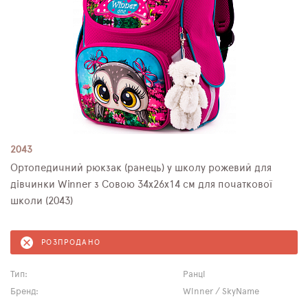
2043
Ортопедичний рюкзак (ранець) у школу рожевий для
дівчинки Winner з Совою 34х26х14 см для початкової
школи (2043)
РОЗПРОДАНО
Тип:
Ранці
Бренд:
Winner / SkyName