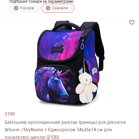
Підібрані товари за параметрами:
ПЛЯШКИ ДЛЯ ВОДИ
9 років
Скинути
DELUNE
SCHOOL STANDARD
SKYNAME
РОЗПРОДАЖ
2100
Шкільний ортопедичний рюкзак (ранець) для дівчаток
Winner /SkyName з Єдинорогом 34х26х14 см для
початкової школи (2100)