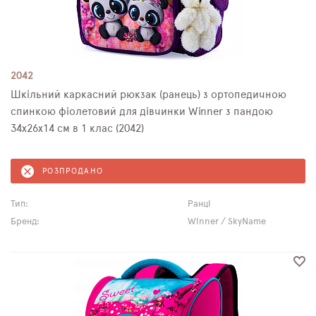
2042
Шкільний каркасний рюкзак (ранець) з ортопедичною
спинкою фіолетовий для дівчинки Winner з пандою
34х26х14 см в 1 клас (2042)
РОЗПРОДАНО
Тип:
Ранці
Бренд:
Winner / SkyName