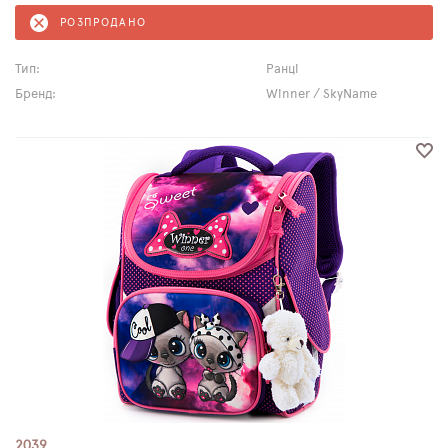
РОЗПРОДАНО
Тип:
Ранці
Бренд:
Winner / SkyName
2039