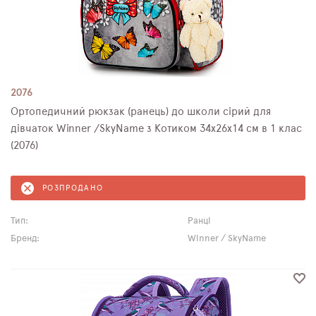
2076
Ортопедичний рюкзак (ранець) до школи сірий для
дівчаток Winner /SkyName з Котиком 34х26х14 см в 1 клас
(2076)
РОЗПРОДАНО
Тип:
Ранці
Бренд:
Winner / SkyName