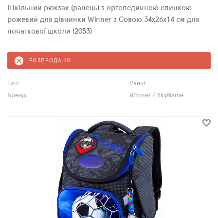
Шкільний рюкзак (ранець) з ортопедичною спинкою
рожевий для дівчинки Winner з Совою 34х26х14 см для
початкової школи (2053)
РОЗПРОДАНО
Тип:
Ранці
Бренд:
Winner / SkyName