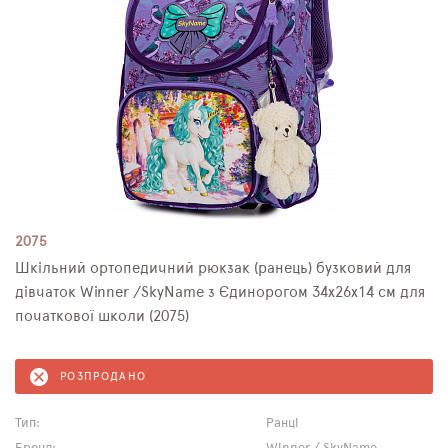
2075
Шкільний ортопедичний рюкзак (ранець) бузковий для
дівчаток Winner /SkyName з Єдинорогом 34х26х14 см для
початкової школи (2075)
РОЗПРОДАНО
Тип:
Ранці