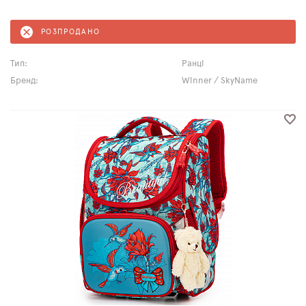
РОЗПРОДАНО
Тип:
Ранці
Бренд:
Winner / SkyName