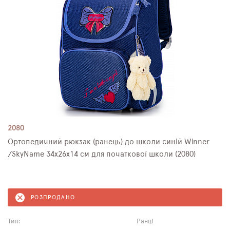
2080
Ортопедичний рюкзак (ранець) до школи синій Winner
/SkyName 34х26х14 см для початкової школи (2080)
РОЗПРОДАНО
Тип:
Ранці