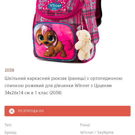
2038
Шкільний каркасний рюкзак (ранець) з ортопедичною
спинкою рожевий для дівчинки Winner з Цуценям
34х26х14 см в 1 клас (2038)
РОЗПРОДАНО
Тип:
Ранці
Бренд:
Winner / SkyName