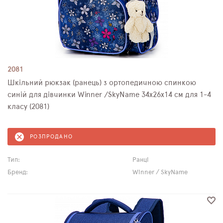
2081
Шкільний рюкзак (ранець) з ортопедичною спинкою
синій для дівчинки Winner /SkyName 34х26х14 см для 1-4
класу (2081)
РОЗПРОДАНО
Тип:
Ранці
Бренд:
Winner / SkyName