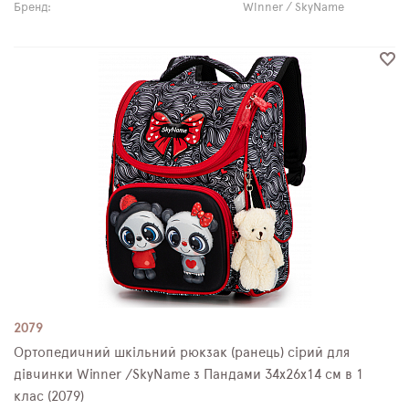
Бренд:
Winner / SkyName
2079
Ортопедичний шкільний рюкзак (ранець) сірий для
дівчинки Winner /SkyName з Пандами 34х26х14 см в 1
клас (2079)