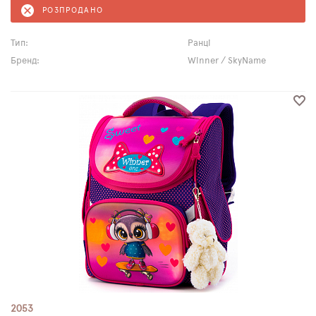
РОЗПРОДАНО
Тип:
Ранці
Бренд:
Winner / SkyName
2053