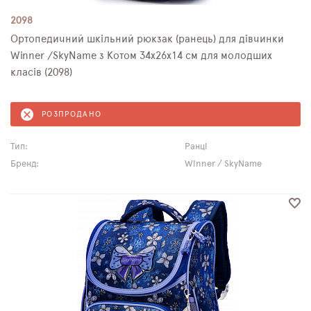
2098
Ортопедичний шкільний рюкзак (ранець) для дівчинки
Winner /SkyName з Котом 34х26х14 см для молодших
класів (2098)
РОЗПРОДАНО
Тип:
Ранці
Бренд:
Winner / SkyName