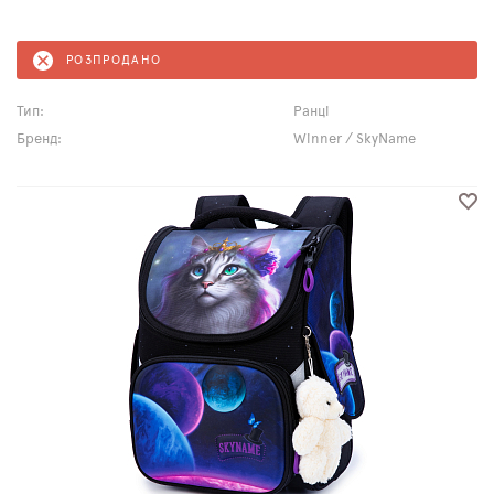
РОЗПРОДАНО
Тип:
Ранці
Бренд:
Winner / SkyName