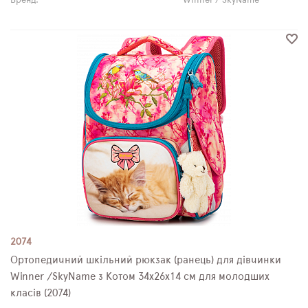
Бренд:
Winner / SkyName
2074
Ортопедичний шкільний рюкзак (ранець) для дівчинки
Winner /SkyName з Котом 34х26х14 см для молодших
класів (2074)