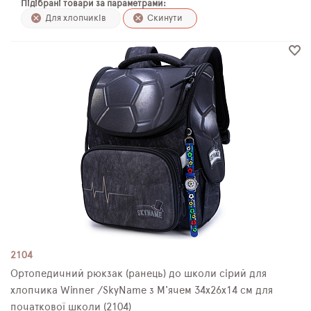
Підібрані товари за параметрами:
ПЛЯШКИ ДЛЯ ВОДИ
Для хлопчиків
Скинути
DELUNE
SCHOOL STANDARD
SKYNAME
РОЗПРОДАЖ
2104
Ортопедичний рюкзак (ранець) до школи сірий для
хлопчика Winner /SkyName з М'ячем 34х26х14 см для
початкової школи (2104)