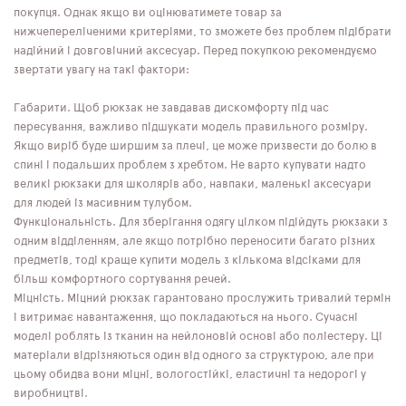
покупця. Однак якщо ви оцінюватимете товар за
нижчепереліченими критеріями, то зможете без проблем підібрати
надійний і довговічний аксесуар. Перед покупкою рекомендуємо
звертати увагу на такі фактори:
Габарити. Щоб рюкзак не завдавав дискомфорту під час
пересування, важливо підшукати модель правильного розміру.
Якщо виріб буде ширшим за плечі, це може призвести до болю в
спині і подальших проблем з хребтом. Не варто купувати надто
великі рюкзаки для школярів або, навпаки, маленькі аксесуари
для людей із масивним тулубом.
Функціональність. Для зберігання одягу цілком підійдуть рюкзаки з
одним відділенням, але якщо потрібно переносити багато різних
предметів, тоді краще купити модель з кількома відсіками для
більш комфортного сортування речей.
Міцність. Міцний рюкзак гарантовано прослужить тривалий термін
і витримає навантаження, що покладаються на нього. Сучасні
моделі роблять із тканин на нейлоновій основі або поліестеру. Ці
матеріали відрізняються один від одного за структурою, але при
цьому обидва вони міцні, вологостійкі, еластичні та недорогі у
виробництві.