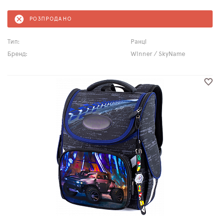
РОЗПРОДАНО
Тип:
Ранці
Бренд:
Winner / SkyName