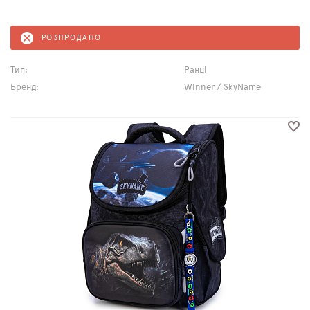
РОЗПРОДАНО
Тип:
Ранці
Бренд:
Winner / SkyName