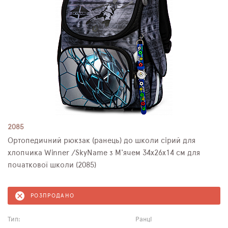
2085
Ортопедичний рюкзак (ранець) до школи сірий для
хлопчика Winner /SkyName з М'ячем 34х26х14 см для
початкової школи (2085)
РОЗПРОДАНО
Тип:
Ранці