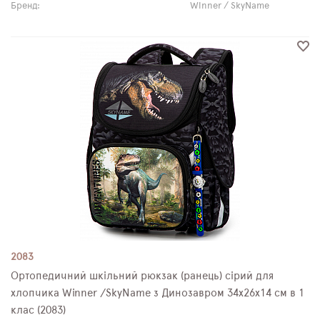
Бренд:
Winner / SkyName
2083
Ортопедичний шкільний рюкзак (ранець) сірий для
хлопчика Winner /SkyName з Динозавром 34х26х14 см в 1
клас (2083)