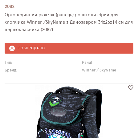
2082
Ортопедичний рюкзак (ранець) до школи сірий для
хлопчика Winner /SkyName з Динозавром 34х26х14 см для
першокласника (2082)
РОЗПРОДАНО
Тип:
Ранці
Бренд:
Winner / SkyName