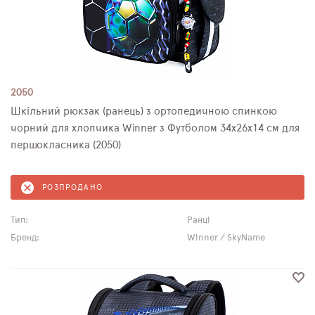
2050
Шкільний рюкзак (ранець) з ортопедичною спинкою
чорний для хлопчика Winner з Футболом 34х26х14 см для
першокласника (2050)
РОЗПРОДАНО
Тип:
Ранці
Бренд:
Winner / SkyName