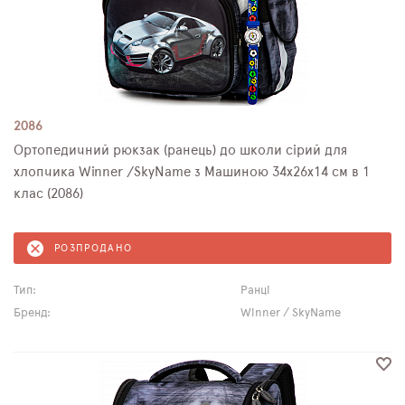
2086
Ортопедичний рюкзак (ранець) до школи сірий для
хлопчика Winner /SkyName з Машиною 34х26х14 см в 1
клас (2086)
РОЗПРОДАНО
Тип:
Ранці
Бренд:
Winner / SkyName