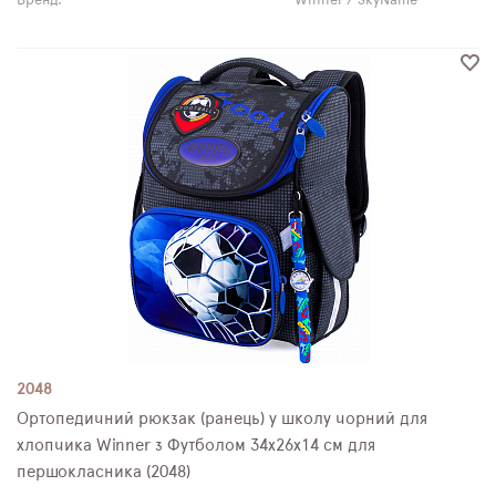
Бренд:
Winner / SkyName
2048
Ортопедичний рюкзак (ранець) у школу чорний для
хлопчика Winner з Футболом 34х26х14 см для
першокласника (2048)