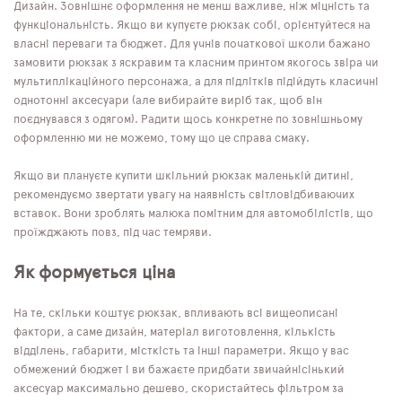
Дизайн. Зовнішнє оформлення не менш важливе, ніж міцність та
функціональність. Якщо ви купуєте рюкзак собі, орієнтуйтеся на
власні переваги та бюджет. Для учнів початкової школи бажано
замовити рюкзак з яскравим та класним принтом якогось звіра чи
мультиплікаційного персонажа, а для підлітків підійдуть класичні
однотонні аксесуари (але вибирайте виріб так, щоб він
поєднувався з одягом). Радити щось конкретне по зовнішньому
оформленню ми не можемо, тому що це справа смаку.
Якщо ви плануєте купити шкільний рюкзак маленькій дитині,
рекомендуємо звертати увагу на наявність світловідбиваючих
вставок. Вони зроблять малюка помітним для автомобілістів, що
проїжджають повз, під час темряви.
Як формується ціна
На те, скільки коштує рюкзак, впливають всі вищеописані
фактори, а саме дизайн, матеріал виготовлення, кількість
відділень, габарити, місткість та інші параметри. Якщо у вас
обмежений бюджет і ви бажаєте придбати звичайнісінький
аксесуар максимально дешево, скористайтесь фільтром за