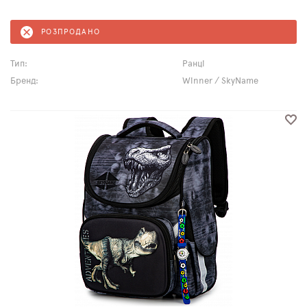
РОЗПРОДАНО
Тип:
Ранці
Бренд:
Winner / SkyName