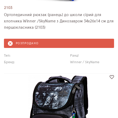
2103
Ортопедичний рюкзак (ранець) до школи сірий для
хлопчика Winner /SkyName з Динозавром 34х26х14 см для
першокласника (2103)
РОЗПРОДАНО
Тип:
Ранці
Бренд:
Winner / SkyName