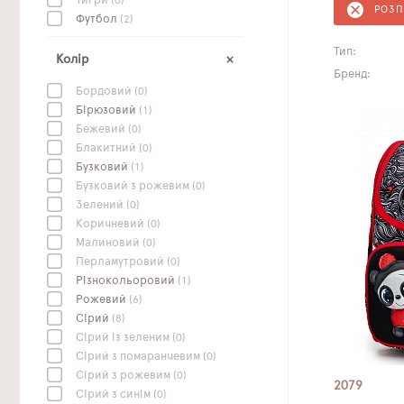
Тигри
(0)
РОЗ
Футбол
(2)
Тип:
Колір
Бренд:
Бордовий
(0)
Бірюзовий
(1)
Бежевий
(0)
Блакитний
(0)
Бузковий
(1)
Бузковий з рожевим
(0)
Зелений
(0)
Коричневий
(0)
Малиновий
(0)
Перламутровий
(0)
Різнокольоровий
(1)
Рожевий
(6)
Сірий
(8)
Сірий із зеленим
(0)
Сірий з помаранчевим
(0)
Сірий з рожевим
(0)
2079
Сірий з синім
(0)