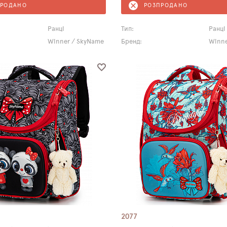
ПРОДАНО
РОЗПРОДАНО
Ранці
Тип:
Ранці
Winner / SkyName
Бренд:
Winne
2077