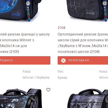
2104
ний рюкзак (ранець) у школу
Ортопедичний рюкзак (ранец
 хлопчика Winner з
школи сірий для хлопчика W
34х26х14 см для
/SkyName з М'ячем 34х26х14 
ника (2105)
початкової школи (2104)
ПРОДАНО
РОЗПРОДАНО
Ранці
Тип:
Ранці
Winner / SkyName
Бренд:
Winne