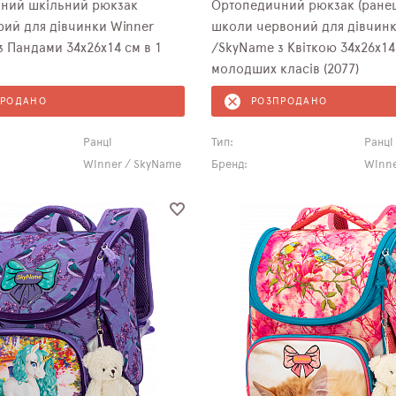
ний шкільний рюкзак
Ортопедичний рюкзак (ранец
ірий для дівчинки Winner
школи червоний для дівчинк
 Пандами 34х26х14 см в 1
/SkyName з Квіткою 34х26х14
молодших класів (2077)
ПРОДАНО
РОЗПРОДАНО
Ранці
Тип:
Ранці
Winner / SkyName
Бренд:
Winne