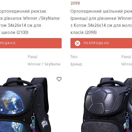
2098
ортопедичний рюкзак
Ортопедичний шкільний рюк
(ранець) для дівчинки Winne
ом 34х26х14 см для
з Котом 34х26х14 см для мо
 школи (2100)
класів (2098)
ПРОДАНО
РОЗПРОДАНО
Ранці
Тип:
Ранці
Winner / SkyName
Бренд:
Winne