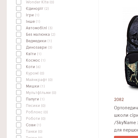
Wonder Kite
(0)
Єдиноріг
(2)
Ігри
(1)
Інше
(1)
Автомобілі
(3)
Без малюнка
(2)
Ведмедики
(1)
Динозаври
(3)
Квіти
(1)
Космос
(1)
Коти
(6)
Куромі
(0)
Майнкрафт
(0)
Мишки
(1)
Мультфільми
(0)
Папуги
(1)
2082
Песики
(0)
Ортопедич
Роблокс
(0)
школи сір
Роботи
(0)
/SkyName 
Сови
(1)
для першок
Танки
(0)