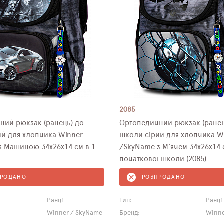
2085
ний рюкзак (ранець) до
Ортопедичний рюкзак (ранец
ий для хлопчика Winner
школи сірий для хлопчика W
з Машиною 34х26х14 см в 1
/SkyName з М'ячем 34х26х14 
початкової школи (2085)
ПРОДАНО
РОЗПРОДАНО
Ранці
Тип:
Ранці
Winner / SkyName
Бренд:
Winne