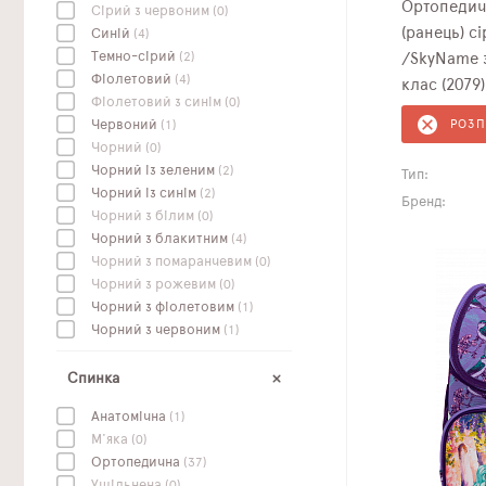
Ортопедич
Сірий з червоним
(0)
(ранець) с
Синій
(4)
Темно-сірий
(2)
/SkyName з
Фіолетовий
(4)
клас (2079)
Фіолетовий з синім
(0)
Червоний
(1)
РОЗ
Чорний
(0)
Чорний із зеленим
(2)
Тип:
Чорний із синім
(2)
Бренд:
Чорний з білим
(0)
Чорний з блакитним
(4)
Чорний з помаранчевим
(0)
Чорний з рожевим
(0)
Чорний з фіолетовим
(1)
Чорний з червоним
(1)
Спинка
Анатомічна
(1)
М'яка
(0)
Ортопедична
(37)
Ущільнена
(0)