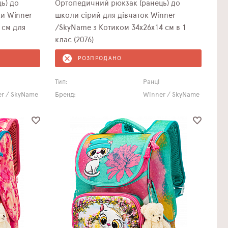
ь) до
Ортопедичний рюкзак (ранець) до
и Winner
школи сірий для дівчаток Winner
 см для
/SkyName з Котиком 34х26х14 см в 1
клас (2076)
РОЗПРОДАНО
Тип:
Ранці
r / SkyName
Бренд:
Winner / SkyName