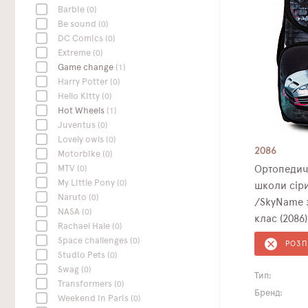
Barbie
(0)
Be sound
(0)
DC Сomics
(0)
Extreme
(0)
Game change
(1)
Harry Potter
(0)
Hello Kitty
(0)
Hot Wheels
(1)
Juventus
(0)
Lovely owls
(0)
2086
Motorbike
(0)
MTV
(0)
Ортопедич
My Little Pony
(0)
школи сір
Naruto
(0)
/SkyName 
NASA
(0)
клас (2086)
Rachael Hale
(0)
Space challenges
(0)
РОЗ
Studio Pets
(0)
Swag
(0)
Тип:
Transformers
(0)
Бренд:
Weekend In Paris
(0)