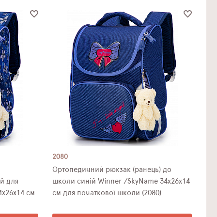
2080
Ортопедичний рюкзак (ранець) до
й для
школи синій Winner /SkyName 34х26х14
4х26х14 см
см для початкової школи (2080)