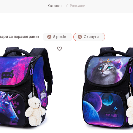
Каталог
Рюкзаки
и
овари за параметрами:
8 років
Скинути