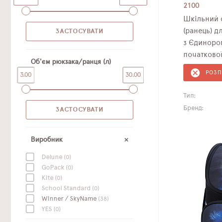
2100
Шкільний 
(ранець) для дівчаток Winner /SkyName
з Єдинорог
початкової
Об'єм рюкзака/ранця (л)
РОЗ
3.00
30.00
Тип:
Бренд:
Виробник
Delune
(0)
GoPack
(0)
Kite
(0)
School Standard
(0)
Winner / SkyName
(38)
YES
(0)