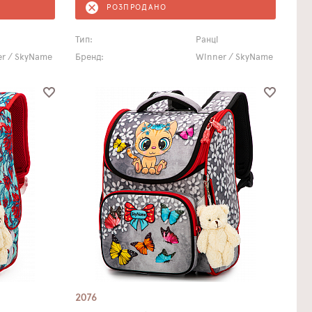
РОЗПРОДАНО
Тип:
Ранці
r / SkyName
Бренд:
Winner / SkyName
2076