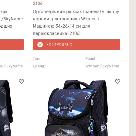
2106
зак
Ортопедичний рюкзак (ранець) у школу
r /SkyName
чорний для хлопчика Winner з
лодших
Машиною 34х26х14 см для
першокласника (2106)
РОЗПРОДАНО
Тип:
Ранці
r / SkyName
Бренд:
Winner / SkyName