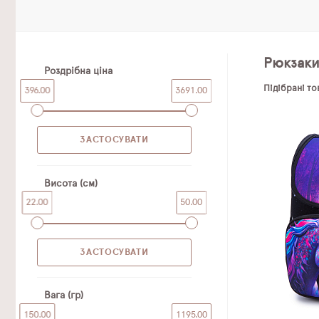
Рюкзак
Роздрібна ціна
Підібрані т
396.00
3691.00
Висота (см)
22.00
50.00
Вага (гр)
150.00
1195.00