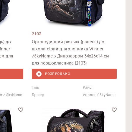
2103
ь) до
Ортопедичний рюкзак (ранець) до
inner
школи сірий для хлопчика Winner
см для
/SkyName з Динозавром 34х26х14 см
для першокласника (2103)
РОЗПРОДАНО
Тип:
Ранці
r / SkyName
Бренд:
Winner / SkyName