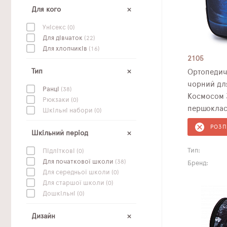
Для кого
Унісекс
(0)
Для дівчаток
(22)
Для хлопчиків
(16)
2105
Тип
Ортопедич
чорний для
Ранці
(38)
Космосом 
Рюкзаки
(0)
першоклас
Шкільні набори
(0)
РОЗ
Шкільний період
Тип:
Підліткові
(0)
Для початкової школи
(38)
Бренд:
Для середньої школи
(0)
Для старшої школи
(0)
Дошкільні
(0)
Дизайн