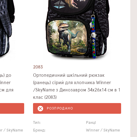
2083
ь) до
Ортопедичний шкільний рюкзак
inner
(ранець) сірий для хлопчика Winner
см для
/SkyName з Динозавром 34х26х14 см в 1
клас (2083)
РОЗПРОДАНО
Тип:
Ранці
r / SkyName
Бренд:
Winner / SkyName