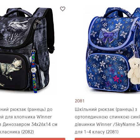
2081
ний рюкзак (ранець) до
Шкільний рюкзак (ранець) з
ий для хлопчика Winner
ортопедичною спинкою сині
з Динозавром 34х26х14 см
дівчинки Winner /SkyName 3
ласника (2082)
для 1-4 класу (2081)