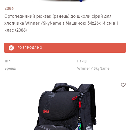
2086
Ортопедичний рюкзак (ранець) до школи сірий для
хлопчика Winner /SkyName з Машиною 34х26х14 см в 1
клас (2086)
РОЗПРОДАНО
Тип:
Ранці
Бренд:
Winner / SkyName