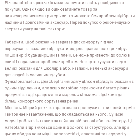
Різноманітність рюкзаків може заплутати навіть досвідченого
покупця. Однак якщо ви оцінюватимете товар за
нижчепереліченими критеріями, то зможете без проблем підібрати
надійний і довговічний аксесуар. Перед покупкою рекомендуємо
звертати увагу на такі фактори:
Габарити. Щоб рюкзак не завдавав дискомфорту під час
пересування, важливо підшукати модель правильного розміру.
Якщо виріб буде ширшим за плечі, це може призвести до болю в
спині і подальших проблем з хребтом. Не варто купувати надто
великі рюкзаки для школярів або, навпаки, маленькі аксесуари
для людей із масивним тулубом.
Функціональність. Для зберігання одягу цілком підійдуть рюкзаки з
одним відділенням, але якщо потрібно переносити багато різних
предметів, тоді краще купити модель з кількома відсіками для
більш комфортного сортування речей.
Міцність. Міцний рюкзак гарантовано прослужить тривалий термін
і витримає навантаження, що покладаються на нього. Сучасні
моделі роблять із тканин на нейлоновій основі або поліестеру. Ці
матеріали відрізняються один від одного за структурою, але при
цьому обидва вони міцні, вологостійкі, еластичні та недорогі у