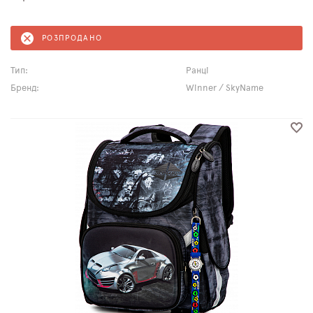
РОЗПРОДАНО
Тип:
Ранці
Бренд:
Winner / SkyName