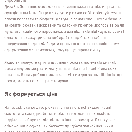
виробництві.
Дизайн. Зовнішнє оформлення не менш важливе, ніж міцність та
функціональність. Якщо ви купуєте рюкзак собі, орієнтуйтеся на
власні переваги та бюджет. Для учнів початкової школи бажано
замовити рюкзак з яскравим та класним принтом якогось звіра чи
мультиплікаційного персонажа, а для підлітків підійдуть класичні
однотонні аксесуари (але вибирайте виріб так, щоб він
поєднувався з одягом). Радити щось конкретне по зовнішньому
оформленню ми не можемо, тому що це справа смаку.
Якщо ви плануєте купити шкільний рюкзак маленькій дитині,
рекомендуємо звертати увагу на наявність світловідбиваючих
вставок. Вони зроблять малюка помітним для автомобілістів, що
проїжджають повз, під час темряви.
Як формується ціна
На те, скільки коштує рюкзак, впливають всі вищеописані
фактори, а саме дизайн, матеріал виготовлення, кількість
відділень, габарити, місткість та інші параметри. Якщо у вас
обмежений бюджет і ви бажаєте придбати звичайнісінький