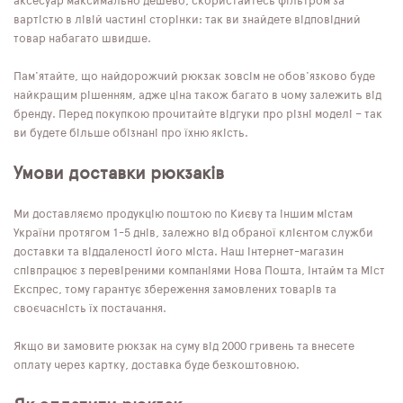
аксесуар максимально дешево, скористайтесь фільтром за
вартістю в лівій частині сторінки: так ви знайдете відповідний
товар набагато швидше.
Пам'ятайте, що найдорожчий рюкзак зовсім не обов'язково буде
найкращим рішенням, адже ціна також багато в чому залежить від
бренду. Перед покупкою прочитайте відгуки про різні моделі – так
ви будете більше обізнані про їхню якість.
Умови доставки рюкзаків
Ми доставляємо продукцію поштою по Києву та іншим містам
України протягом 1-5 днів, залежно від обраної клієнтом служби
доставки та віддаленості його міста. Наш інтернет-магазин
співпрацює з перевіреними компаніями Нова Пошта, Інтайм та Міст
Експрес, тому гарантує збереження замовлених товарів та
своєчасність їх постачання.
Якщо ви замовите рюкзак на суму від 2000 гривень та внесете
оплату через картку, доставка буде безкоштовною.