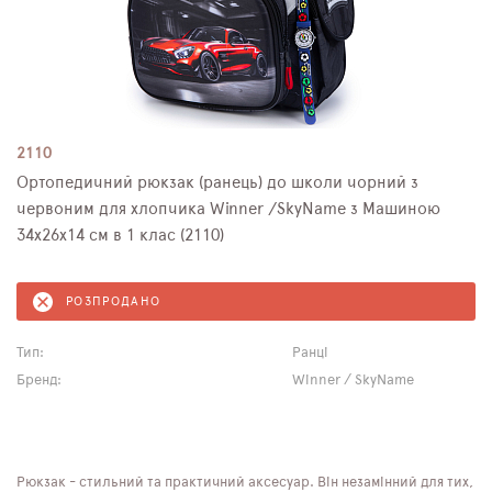
2110
Ортопедичний рюкзак (ранець) до школи чорний з
червоним для хлопчика Winner /SkyName з Машиною
34х26х14 см в 1 клас (2110)
РОЗПРОДАНО
Тип:
Ранці
Бренд:
Winner / SkyName
Рюкзак - стильний та практичний аксесуар. Він незамінний для тих,