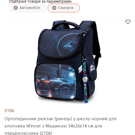
Підібрані товари за параметрами:
ПЛЯШКИ ДЛЯ ВОДИ
Автомобілі
Скинути
DELUNE
SCHOOL STANDARD
SKYNAME
РОЗПРОДАЖ
2106
Ортопедичний рюкзак (ранець) у школу чорний для
хлопчика Winner з Машиною 34х26х14 см для
першокласника (2106)