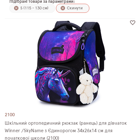
Підібрані товари за параметрами:
ПЛЯШКИ ДЛЯ ВОДИ
S (115 - 130 см)
Скинути
DELUNE
SCHOOL STANDARD
SKYNAME
РОЗПРОДАЖ
2100
Шкільний ортопедичний рюкзак (ранець) для дівчаток
Winner /SkyName з Єдинорогом 34х26х14 см для
початкової школи (2100)