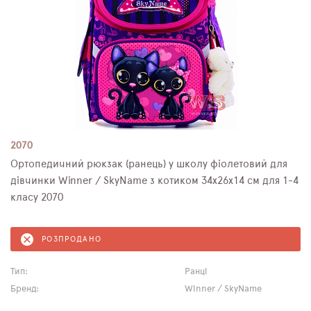
2070
Ортопедичний рюкзак (ранець) у школу фіолетовий для
дівчинки Winner / SkyName з котиком 34х26х14 см для 1-4
класу 2070
РОЗПРОДАНО
Тип:
Ранці
Бренд:
Winner / SkyName