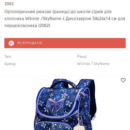
2082
Ортопедичний рюкзак (ранець) до школи сірий для
хлопчика Winner /SkyName з Динозавром 34х26х14 см для
першокласника (2082)
РОЗПРОДАНО
Тип:
Ранці
Бренд:
Winner / SkyName