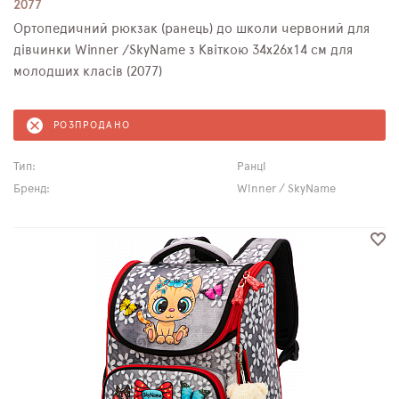
2077
Ортопедичний рюкзак (ранець) до школи червоний для
дівчинки Winner /SkyName з Квіткою 34х26х14 см для
молодших класів (2077)
РОЗПРОДАНО
Тип:
Ранці
Бренд:
Winner / SkyName