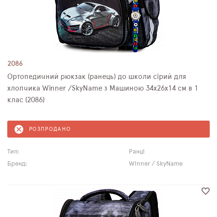
2086
Ортопедичний рюкзак (ранець) до школи сірий для
хлопчика Winner /SkyName з Машиною 34х26х14 см в 1
клас (2086)
РОЗПРОДАНО
Тип:
Ранці
Бренд:
Winner / SkyName