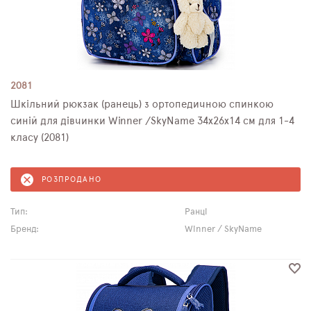
2081
Шкільний рюкзак (ранець) з ортопедичною спинкою
синій для дівчинки Winner /SkyName 34х26х14 см для 1-4
класу (2081)
РОЗПРОДАНО
Тип:
Ранці
Бренд:
Winner / SkyName