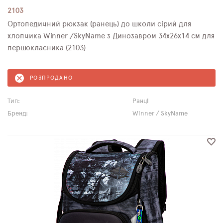
2103
Ортопедичний рюкзак (ранець) до школи сірий для
хлопчика Winner /SkyName з Динозавром 34х26х14 см для
першокласника (2103)
РОЗПРОДАНО
Тип:
Ранці
Бренд:
Winner / SkyName