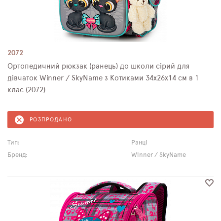
2072
Ортопедичний рюкзак (ранець) до школи сірий для
дівчаток Winner / SkyName з Котиками 34х26х14 см в 1
клас (2072)
РОЗПРОДАНО
Тип:
Ранці
Бренд:
Winner / SkyName