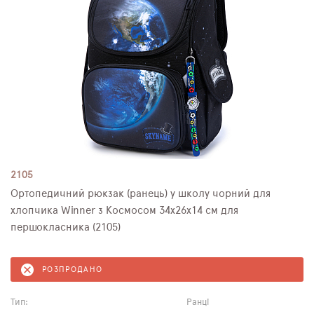
2105
Ортопедичний рюкзак (ранець) у школу чорний для
хлопчика Winner з Космосом 34х26х14 см для
першокласника (2105)
РОЗПРОДАНО
Тип:
Ранці