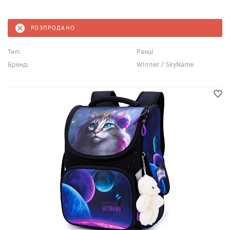
РОЗПРОДАНО
Тип:
Ранці
Бренд:
Winner / SkyName