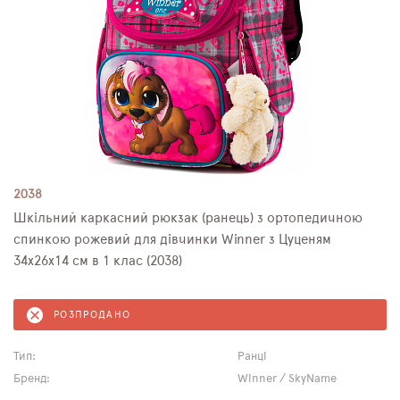
2038
Шкільний каркасний рюкзак (ранець) з ортопедичною
спинкою рожевий для дівчинки Winner з Цуценям
34х26х14 см в 1 клас (2038)
РОЗПРОДАНО
Тип:
Ранці
Бренд:
Winner / SkyName