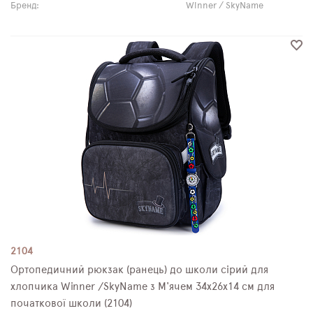
Бренд:
Winner / SkyName
2104
Ортопедичний рюкзак (ранець) до школи сірий для
хлопчика Winner /SkyName з М'ячем 34х26х14 см для
початкової школи (2104)