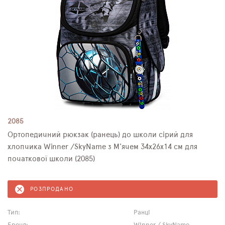
2085
Ортопедичний рюкзак (ранець) до школи сірий для
хлопчика Winner /SkyName з М'ячем 34х26х14 см для
початкової школи (2085)
РОЗПРОДАНО
Тип:
Ранці