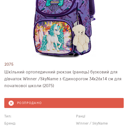
2075
Шкільний ортопедичний рюкзак (ранець) бузковий для
дівчаток Winner /SkyName з Єдинорогом 34х26х14 см для
початкової школи (2075)
РОЗПРОДАНО
Тип:
Ранці
Бренд:
Winner / SkyName