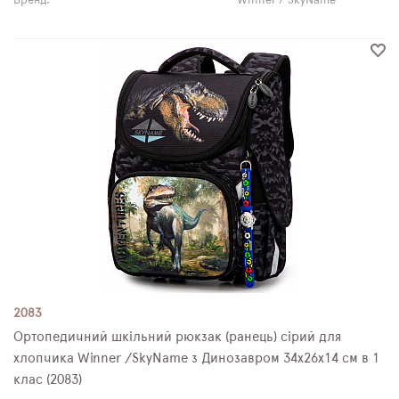
Бренд:
Winner / SkyName
2083
Ортопедичний шкільний рюкзак (ранець) сірий для
хлопчика Winner /SkyName з Динозавром 34х26х14 см в 1
клас (2083)