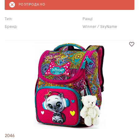
РОЗПРОДАНО
Тип:
Ранці
Бренд:
Winner / SkyName
2046