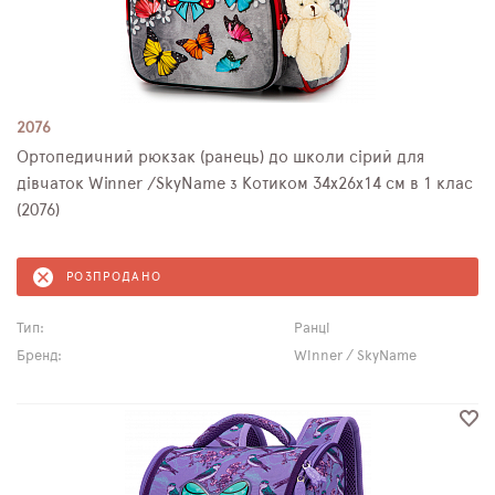
2076
Ортопедичний рюкзак (ранець) до школи сірий для
дівчаток Winner /SkyName з Котиком 34х26х14 см в 1 клас
(2076)
РОЗПРОДАНО
Тип:
Ранці
Бренд:
Winner / SkyName