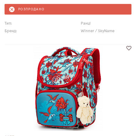
РОЗПРОДАНО
Тип:
Ранці
Бренд:
Winner / SkyName