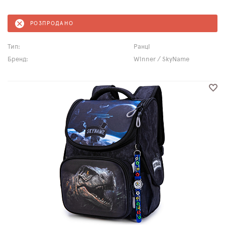
РОЗПРОДАНО
Тип:
Ранці
Бренд:
Winner / SkyName