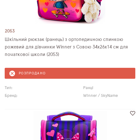
2053
Шкільний рюкзак (ранець) з ортопедичною спинкою
рожевий для дівчинки Winner з Совою 34х26х14 см для
початкової школи (2053)
РОЗПРОДАНО
Тип:
Ранці
Бренд:
Winner / SkyName