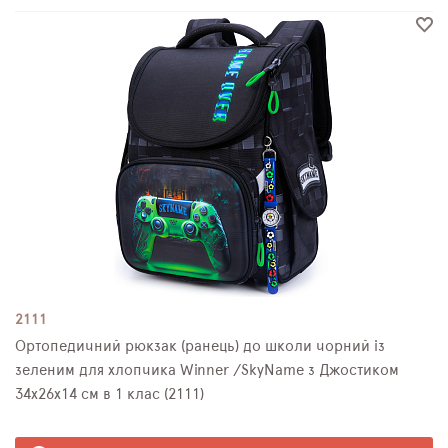
2111
Ортопедичний рюкзак (ранець) до школи чорний із
зеленим для хлопчика Winner /SkyName з Джостиком
34х26х14 см в 1 клас (2111)