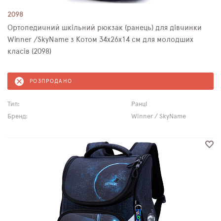
2098
Ортопедичний шкільний рюкзак (ранець) для дівчинки
Winner /SkyName з Котом 34х26х14 см для молодших
класів (2098)
РОЗПРОДАНО
Тип:
Ранці
Бренд:
Winner / SkyName