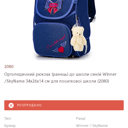
2080
Ортопедичний рюкзак (ранець) до школи синій Winner
/SkyName 34х26х14 см для початкової школи (2080)
РОЗПРОДАНО
Тип:
Ранці
Бренд:
Winner / SkyName