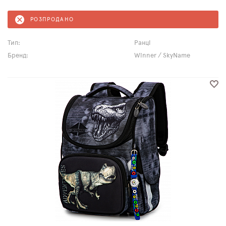
РОЗПРОДАНО
Тип:
Ранці
Бренд:
Winner / SkyName