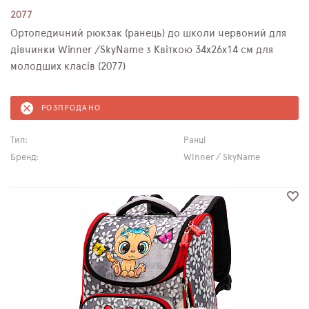
2077
Ортопедичний рюкзак (ранець) до школи червоний для
дівчинки Winner /SkyName з Квіткою 34х26х14 см для
молодших класів (2077)
РОЗПРОДАНО
Тип:
Ранці
Бренд:
Winner / SkyName