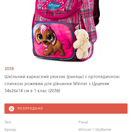
2038
Шкільний каркасний рюкзак (ранець) з ортопедичною
спинкою рожевий для дівчинки Winner з Цуценям
34х26х14 см в 1 клас (2038)
РОЗПРОДАНО
Тип:
Ранці
Бренд:
Winner / SkyName