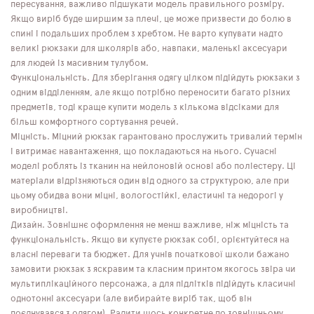
пересування, важливо підшукати модель правильного розміру.
Якщо виріб буде ширшим за плечі, це може призвести до болю в
спині і подальших проблем з хребтом. Не варто купувати надто
великі рюкзаки для школярів або, навпаки, маленькі аксесуари
для людей із масивним тулубом.
Функціональність. Для зберігання одягу цілком підійдуть рюкзаки з
одним відділенням, але якщо потрібно переносити багато різних
предметів, тоді краще купити модель з кількома відсіками для
більш комфортного сортування речей.
Міцність. Міцний рюкзак гарантовано прослужить тривалий термін
і витримає навантаження, що покладаються на нього. Сучасні
моделі роблять із тканин на нейлоновій основі або поліестеру. Ці
матеріали відрізняються один від одного за структурою, але при
цьому обидва вони міцні, вологостійкі, еластичні та недорогі у
виробництві.
Дизайн. Зовнішнє оформлення не менш важливе, ніж міцність та
функціональність. Якщо ви купуєте рюкзак собі, орієнтуйтеся на
власні переваги та бюджет. Для учнів початкової школи бажано
замовити рюкзак з яскравим та класним принтом якогось звіра чи
мультиплікаційного персонажа, а для підлітків підійдуть класичні
однотонні аксесуари (але вибирайте виріб так, щоб він
поєднувався з одягом). Радити щось конкретне по зовнішньому