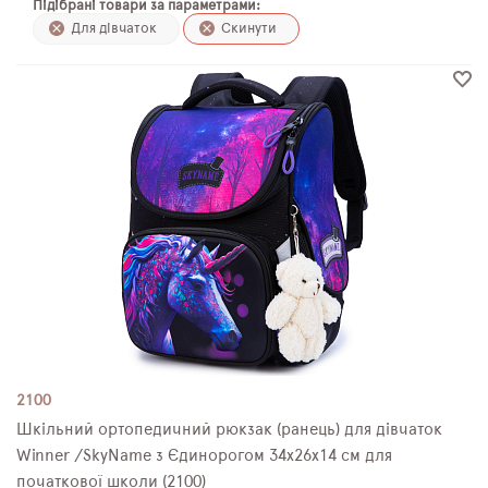
Підібрані товари за параметрами:
ПЛЯШКИ ДЛЯ ВОДИ
Для дівчаток
Скинути
DELUNE
SCHOOL STANDARD
SKYNAME
РОЗПРОДАЖ
2100
Шкільний ортопедичний рюкзак (ранець) для дівчаток
Winner /SkyName з Єдинорогом 34х26х14 см для
початкової школи (2100)