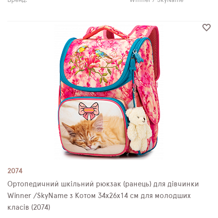
Бренд:
Winner / SkyName
2074
Ортопедичний шкільний рюкзак (ранець) для дівчинки
Winner /SkyName з Котом 34х26х14 см для молодших
класів (2074)