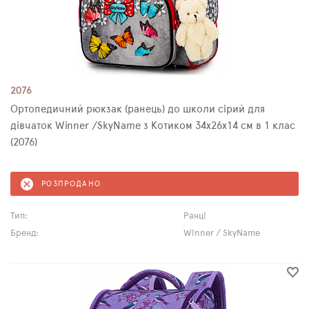
2076
Ортопедичний рюкзак (ранець) до школи сірий для
дівчаток Winner /SkyName з Котиком 34х26х14 см в 1 клас
(2076)
РОЗПРОДАНО
Тип:
Ранці
Бренд:
Winner / SkyName