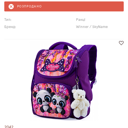
РОЗПРОДАНО
Тип:
Ранці
Бренд:
Winner / SkyName
2042