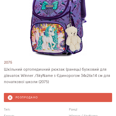
2075
Шкільний ортопедичний рюкзак (ранець) бузковий для
дівчаток Winner /SkyName з Єдинорогом 34х26х14 см для
початкової школи (2075)
РОЗПРОДАНО
Тип:
Ранці