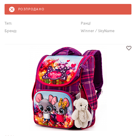
РОЗПРОДАНО
Тип:
Ранці
Бренд:
Winner / SkyName