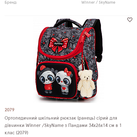
Бренд:
Winner / SkyName
2079
Ортопедичний шкільний рюкзак (ранець) сірий для
дівчинки Winner /SkyName з Пандами 34х26х14 см в 1
клас (2079)