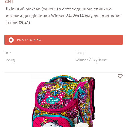
2041
Шкільний рюкзак (ранець) з ортопедичною спинкою
рожевий для дівчинки Winner 34х26х14 см для початкової
школи (2041)
РОЗПРОДАНО
Тип:
Ранці
Бренд:
Winner / SkyName