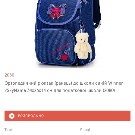
2080
Ортопедичний рюкзак (ранець) до школи синій Winner
/SkyName 34х26х14 см для початкової школи (2080)
РОЗПРОДАНО
Тип:
Ранці