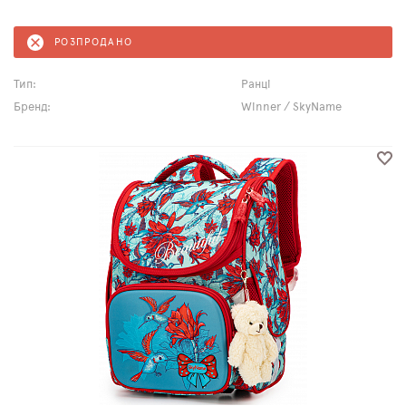
РОЗПРОДАНО
Тип:
Ранці
Бренд:
Winner / SkyName