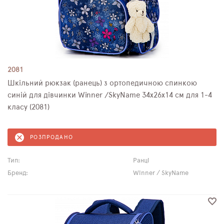
2081
Шкільний рюкзак (ранець) з ортопедичною спинкою
синій для дівчинки Winner /SkyName 34х26х14 см для 1-4
класу (2081)
РОЗПРОДАНО
Тип:
Ранці
Бренд:
Winner / SkyName