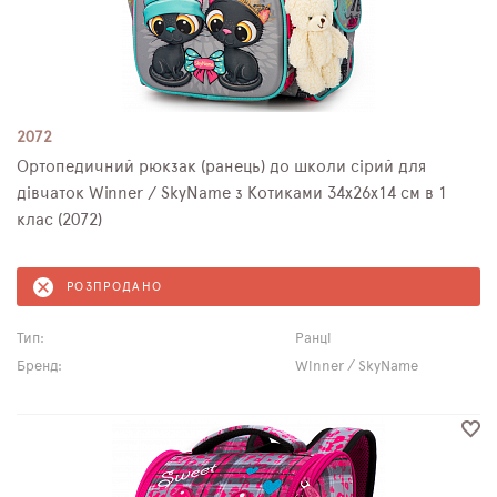
2072
Ортопедичний рюкзак (ранець) до школи сірий для
дівчаток Winner / SkyName з Котиками 34х26х14 см в 1
клас (2072)
РОЗПРОДАНО
Тип:
Ранці
Бренд:
Winner / SkyName