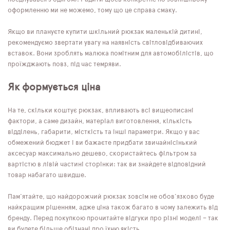
оформленню ми не можемо, тому що це справа смаку.
Якщо ви плануєте купити шкільний рюкзак маленькій дитині,
рекомендуємо звертати увагу на наявність світловідбиваючих
вставок. Вони зроблять малюка помітним для автомобілістів, що
проїжджають повз, під час темряви.
Як формується ціна
На те, скільки коштує рюкзак, впливають всі вищеописані
фактори, а саме дизайн, матеріал виготовлення, кількість
відділень, габарити, місткість та інші параметри. Якщо у вас
обмежений бюджет і ви бажаєте придбати звичайнісінький
аксесуар максимально дешево, скористайтесь фільтром за
вартістю в лівій частині сторінки: так ви знайдете відповідний
товар набагато швидше.
Пам'ятайте, що найдорожчий рюкзак зовсім не обов'язково буде
найкращим рішенням, адже ціна також багато в чому залежить від
бренду. Перед покупкою прочитайте відгуки про різні моделі – так
ви будете більше обізнані про їхню якість.