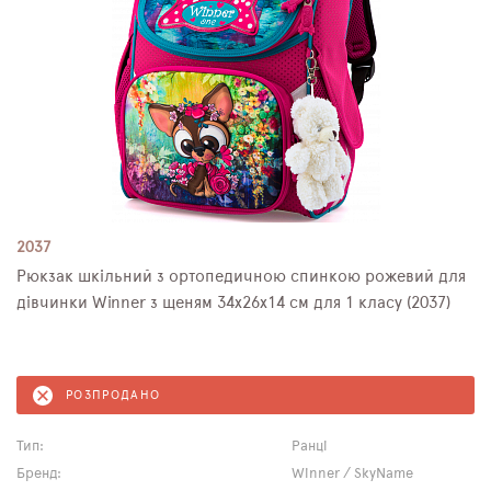
2037
Рюкзак шкільний з ортопедичною спинкою рожевий для
дівчинки Winner з щеням 34х26х14 см для 1 класу (2037)
РОЗПРОДАНО
Тип:
Ранці
Бренд:
Winner / SkyName