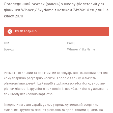
Ортопедичний рюкзак (ранець) у школу фіолетовий для
дівчинки Winner / SkyName з котиком 34х26х14 см для 1-4
класу 2070
РОЗПРОДАНО
Тип:
Ранці
Бренд:
Winner / SkyName
Рюкзак - стильний та практичний аксесуар. Він незамінний для тих,
кому потрібно регулярно носити із собою велику кількість
різноманітних речей. Цей виріб відрізняється місткістю, високим
рівнем міцності, зручністю при носінні, невибагливістю у догляді та
при цьому невисокою вартістю.
Інтернет-магазин LapaBags має у продажу великий асортимент
сучасних, крутих та якісних рюкзаків за прийнятними цінами. На