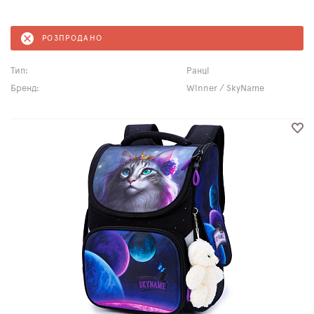
РОЗПРОДАНО
Тип:
Ранці
Бренд:
Winner / SkyName