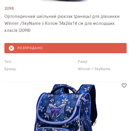
2098
Ортопедичний шкільний рюкзак (ранець) для дівчинки
Winner /SkyName з Котом 34х26х14 см для молодших
класів (2098)
РОЗПРОДАНО
Тип:
Ранці
Бренд:
Winner / SkyName