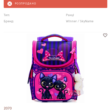
РОЗПРОДАНО
Тип:
Ранці
Бренд:
Winner / SkyName
2070