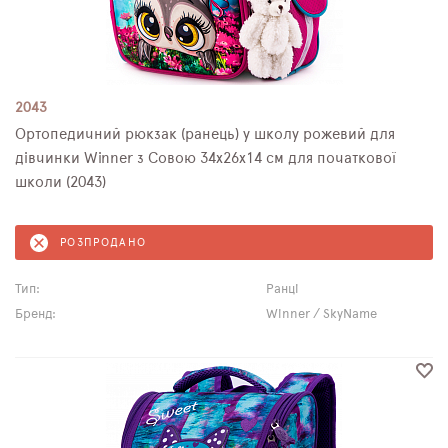
2043
Ортопедичний рюкзак (ранець) у школу рожевий для
дівчинки Winner з Совою 34х26х14 см для початкової
школи (2043)
РОЗПРОДАНО
Тип:
Ранці
Бренд:
Winner / SkyName