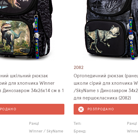
2082
ний шкільний рюкзак
Ортопедичний рюкзак (ранец
ірий для хлопчика Winner
школи сірий для хлопчика W
 Динозавром 34х26х14 см в 1
/SkyName з Динозавром 34х2
для першокласника (2082)
ПРОДАНО
РОЗПРОДАНО
Ранці
Тип:
Ранці
Winner / SkyName
Бренд:
Winne