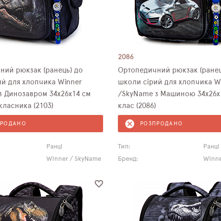
2086
ний рюкзак (ранець) до
Ортопедичний рюкзак (ранец
ий для хлопчика Winner
школи сірий для хлопчика W
з Динозавром 34х26х14 см
/SkyName з Машиною 34х26х1
ласника (2103)
клас (2086)
ПРОДАНО
РОЗПРОДАНО
Ранці
Тип:
Ранці
Winner / SkyName
Бренд:
Winne