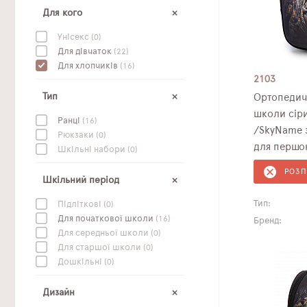
Для кого
Унісекс
(0)
Для дівчаток
(22)
Для хлопчиків
(16)
2103
Тип
Ортопедич
школи сір
Ранці
(16)
/SkyName 
Рюкзаки
(0)
для першок
Шкільні набори
(0)
РОЗ
Шкільний період
Тип:
Підліткові
(0)
Для початкової школи
(16)
Бренд:
Для середньої школи
(0)
Для старшої школи
(0)
Дошкільні
(0)
Дизайн