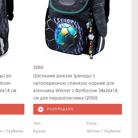
2050
ь) до
Шкільний рюкзак (ранець) з
inner
ортопедичною спинкою чорний для
6х14 см
хлопчика Winner з Футболом 34х26х14
см для першокласника (2050)
РОЗПРОДАНО
Тип:
Ранці
r / SkyName
Бренд:
Winner / SkyName