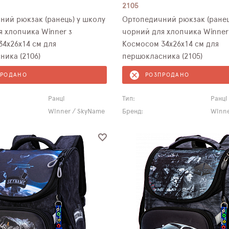
2105
ний рюкзак (ранець) у школу
Ортопедичний рюкзак (ранец
 хлопчика Winner з
чорний для хлопчика Winner
4х26х14 см для
Космосом 34х26х14 см для
ника (2106)
першокласника (2105)
ПРОДАНО
РОЗПРОДАНО
Ранці
Тип:
Ранці
Winner / SkyName
Бренд:
Winne