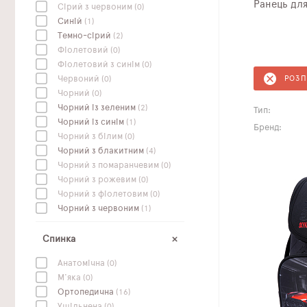
Сірий з червоним
(0)
Синій
(1)
Темно-сірий
(2)
Фіолетовий
(0)
Фіолетовий з синім
(0)
Червоний
(0)
РОЗ
Чорний
(0)
Чорний із зеленим
(2)
Тип:
Чорний із синім
(1)
Бренд:
Чорний з білим
(0)
Чорний з блакитним
(4)
Чорний з помаранчевим
(0)
Чорний з рожевим
(0)
Чорний з фіолетовим
(0)
Чорний з червоним
(1)
Спинка
Анатомічна
(0)
М'яка
(0)
Ортопедична
(16)
Ущільнена
(0)