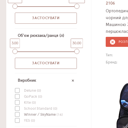
2106
Ортопедич
чорний для
Машиною 3
першоклас
Об'єм рюкзака/ранця (л)
РОЗ
3.00
30.00
Тип:
Бренд:
Виробник
Delune
(0)
GoPack
(0)
Kite
(0)
School Standard
(0)
Winner / SkyName
(16)
YES
(0)