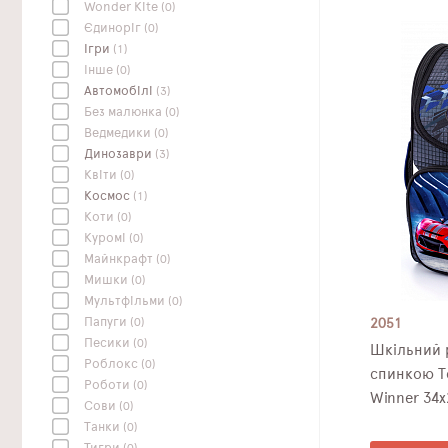
Wonder Kite
(0)
Єдиноріг
(0)
Ігри
(1)
Інше
(0)
Автомобілі
(3)
Без малюнка
(0)
Ведмедики
(0)
Динозаври
(3)
Квіти
(0)
Космос
(1)
Коти
(0)
Куромі
(0)
Майнкрафт
(0)
Мишки
(0)
Мультфільми
(0)
Папуги
(0)
2051
Песики
(0)
Шкільний 
Роблокс
(0)
спинкою Т
Роботи
(0)
Winn
Сови
(0)
Танки
(0)