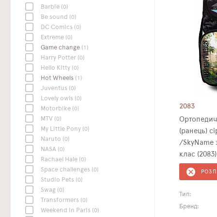
Barbie
(0)
Be sound
(0)
DC Сomics
(0)
Extreme
(0)
Game change
(1)
Harry Potter
(0)
Hello Kitty
(0)
Hot Wheels
(1)
Juventus
(0)
Lovely owls
(0)
2083
Motorbike
(0)
MTV
(0)
Ортопедич
My Little Pony
(0)
(ранець) с
Naruto
(0)
/SkyName з
NASA
(0)
клас (2083)
Rachael Hale
(0)
Space challenges
(0)
РОЗ
Studio Pets
(0)
Swag
(0)
Тип:
Transformers
(0)
Бренд:
Weekend In Paris
(0)