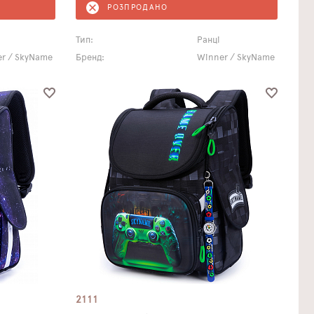
РОЗПРОДАНО
Тип:
Ранці
r / SkyName
Бренд:
Winner / SkyName
2111