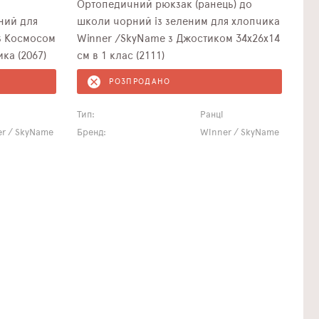
Ортопедичний рюкзак (ранець) до
ний для
школи чорний із зеленим для хлопчика
Winner /SkyName з Джостиком 34х26х14
ка (2067)
см в 1 клас (2111)
РОЗПРОДАНО
Тип:
Ранці
r / SkyName
Бренд:
Winner / SkyName