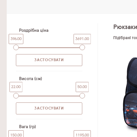
Рюкзак
Роздрібна ціна
Підібрані т
396.00
3691.00
Висота (см)
22.00
50.00
Вага (гр)
150.00
1195.00