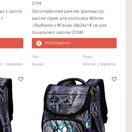
2104
ь) у школу
Ортопедичний рюкзак (ранець) до
 з
школи сірий для хлопчика Winner
/SkyName з М'ячем 34х26х14 см для
початкової школи (2104)
РОЗПРОДАНО
Тип:
Ранці
r / SkyName
Бренд:
Winner / SkyName