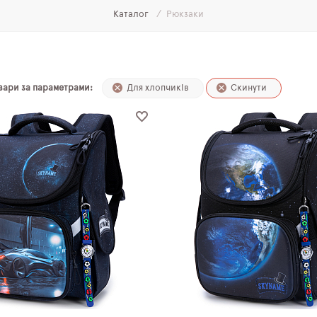
Каталог
Рюкзаки
и
овари за параметрами:
Для хлопчиків
Скинути