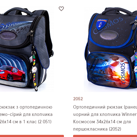
2052
рюкзак з ортопедичною
Ортопедичний рюкзак (ранец
емо-сірий для хлопчика
чорний для хлопчика Winner
er 34х26х14 см в 1 клас (2 051)
Космосом 34х26х14 см для
першокласника (2052)