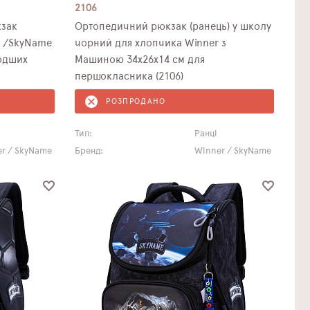
2106
зак
Ортопедичний рюкзак (ранець) у школу
r /SkyName
чорний для хлопчика Winner з
лодших
Машиною 34х26х14 см для
першокласника (2106)
РОЗПРОДАНО
Тип:
Ранці
r / SkyName
Бренд:
Winner / SkyName