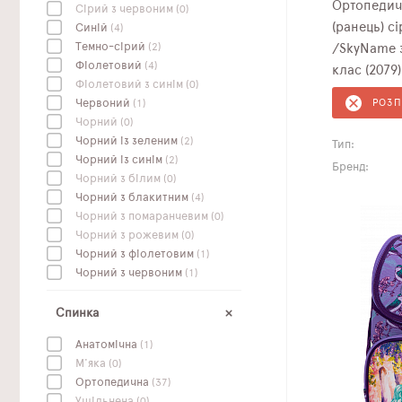
Ортопедич
Сірий з червоним
(0)
(ранець) с
Синій
(4)
Темно-сірий
(2)
/SkyName з
Фіолетовий
(4)
клас (2079)
Фіолетовий з синім
(0)
Червоний
(1)
РОЗ
Чорний
(0)
Чорний із зеленим
(2)
Тип:
Чорний із синім
(2)
Бренд:
Чорний з білим
(0)
Чорний з блакитним
(4)
Чорний з помаранчевим
(0)
Чорний з рожевим
(0)
Чорний з фіолетовим
(1)
Чорний з червоним
(1)
Спинка
Анатомічна
(1)
М'яка
(0)
Ортопедична
(37)
Ущільнена
(0)