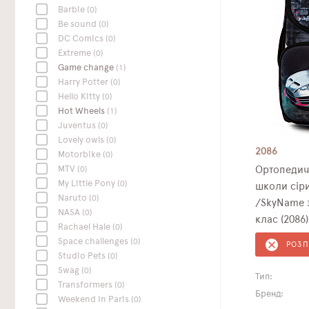
Barbie
(0)
Be sound
(0)
DC Сomics
(0)
Extreme
(0)
Game change
(1)
Harry Potter
(0)
Hello Kitty
(0)
Hot Wheels
(1)
Juventus
(0)
Lovely owls
(0)
2086
Motorbike
(0)
MTV
(0)
Ортопедич
My Little Pony
(0)
школи сір
Naruto
(0)
/SkyName 
NASA
(0)
клас (2086)
Rachael Hale
(0)
Space challenges
(0)
РОЗ
Studio Pets
(0)
Swag
(0)
Тип:
Transformers
(0)
Бренд:
Weekend In Paris
(0)