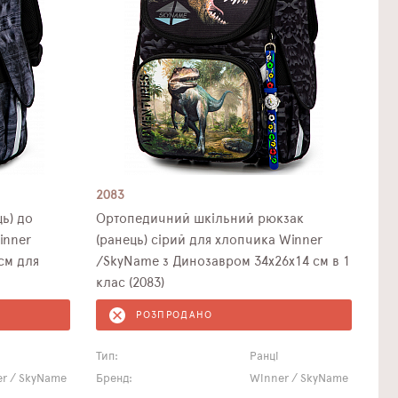
2083
ь) до
Ортопедичний шкільний рюкзак
inner
(ранець) сірий для хлопчика Winner
см для
/SkyName з Динозавром 34х26х14 см в 1
клас (2083)
РОЗПРОДАНО
Тип:
Ранці
r / SkyName
Бренд:
Winner / SkyName