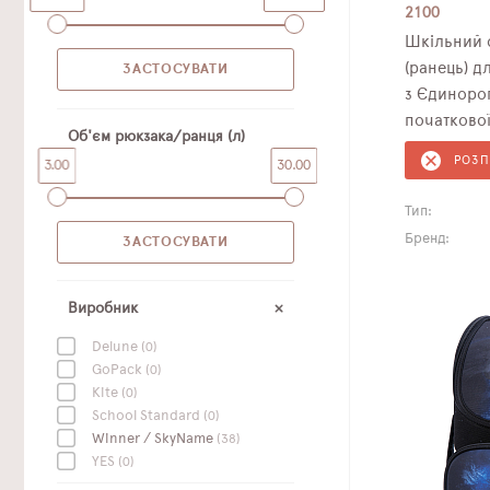
2100
Шкільний 
(ранець) для дівчаток Winner /SkyName
з Єдинорог
початкової
Об'єм рюкзака/ранця (л)
РОЗ
3.00
30.00
Тип:
Бренд:
Виробник
Delune
(0)
GoPack
(0)
Kite
(0)
School Standard
(0)
Winner / SkyName
(38)
YES
(0)