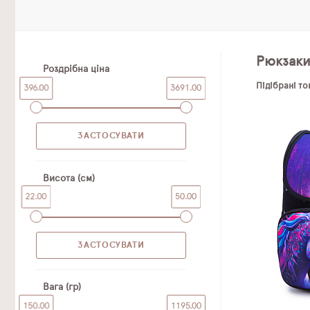
Рюкзак
Роздрібна ціна
Підібрані т
396.00
3691.00
Висота (см)
22.00
50.00
Вага (гр)
150.00
1195.00