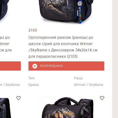
2103
ь) до
Ортопедичний рюкзак (ранець) до
inner
школи сірий для хлопчика Winner
см для
/SkyName з Динозавром 34х26х14 см
для першокласника (2103)
РОЗПРОДАНО
Тип:
Ранці
r / SkyName
Бренд:
Winner / SkyName