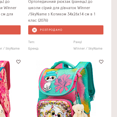
ь) до
Ортопедичний рюкзак (ранець) до
и Winner
школи сірий для дівчаток Winner
 см для
/SkyName з Котиком 34х26х14 см в 1
клас (2076)
РОЗПРОДАНО
Тип:
Ранці
r / SkyName
Бренд:
Winner / SkyName