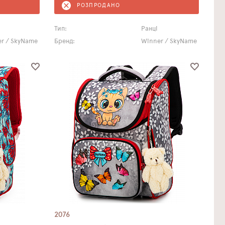
РОЗПРОДАНО
Тип:
Ранці
r / SkyName
Бренд:
Winner / SkyName
2076