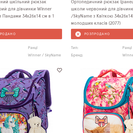
ний шкільний рюкзак
Ортопедичний рюкзак (ранец
ірий для дівчинки Winner
школи червоний для дівчинк
 Пандами 34х26х14 см в 1
/SkyName з Квіткою 34х26х14
молодших класів (2077)
ПРОДАНО
РОЗПРОДАНО
Ранці
Тип:
Ранці
Winner / SkyName
Бренд:
Winne