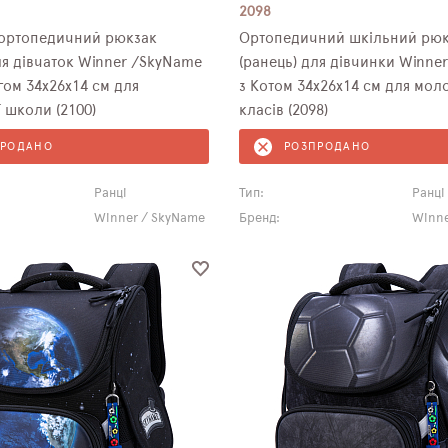
2098
ортопедичний рюкзак
Ортопедичний шкільний рюк
(ранець) для дівчинки Winne
ом 34х26х14 см для
з Котом 34х26х14 см для мо
 школи (2100)
класів (2098)
ПРОДАНО
РОЗПРОДАНО
Ранці
Тип:
Ранці
Winner / SkyName
Бренд:
Winne