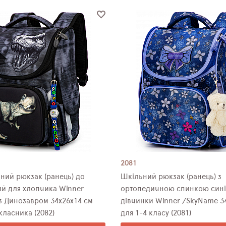
2081
ний рюкзак (ранець) до
Шкільний рюкзак (ранець) з
ий для хлопчика Winner
ортопедичною спинкою сині
з Динозавром 34х26х14 см
дівчинки Winner /SkyName 3
ласника (2082)
для 1-4 класу (2081)