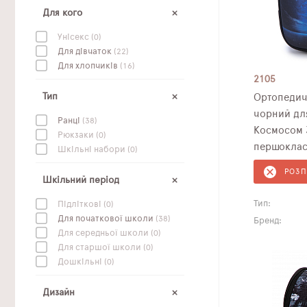
Для кого
Унісекс
(0)
Для дівчаток
(22)
Для хлопчиків
(16)
2105
Тип
Ортопедич
чорний для
Ранці
(38)
Космосом 
Рюкзаки
(0)
першоклас
Шкільні набори
(0)
РОЗ
Шкільний період
Тип:
Підліткові
(0)
Для початкової школи
(38)
Бренд:
Для середньої школи
(0)
Для старшої школи
(0)
Дошкільні
(0)
Дизайн