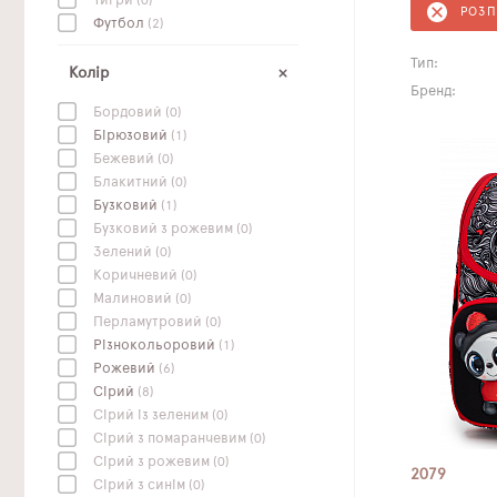
Тигри
(0)
РОЗ
Футбол
(2)
Тип:
Колір
Бренд:
Бордовий
(0)
Бірюзовий
(1)
Бежевий
(0)
Блакитний
(0)
Бузковий
(1)
Бузковий з рожевим
(0)
Зелений
(0)
Коричневий
(0)
Малиновий
(0)
Перламутровий
(0)
Різнокольоровий
(1)
Рожевий
(6)
Сірий
(8)
Сірий із зеленим
(0)
Сірий з помаранчевим
(0)
Сірий з рожевим
(0)
2079
Сірий з синім
(0)