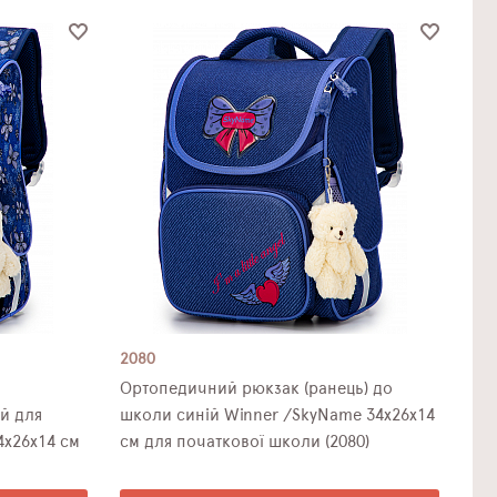
2080
Ортопедичний рюкзак (ранець) до
й для
школи синій Winner /SkyName 34х26х14
4х26х14 см
см для початкової школи (2080)