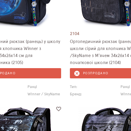
2104
ний рюкзак (ранець) у школу
Ортопедичний рюкзак (ранец
 хлопчика Winner з
школи сірий для хлопчика W
34х26х14 см для
/SkyName з М'ячем 34х26х14 
ника (2105)
початкової школи (2104)
ПРОДАНО
РОЗПРОДАНО
Ранці
Тип:
Ранці
Winner / SkyName
Бренд:
Winne