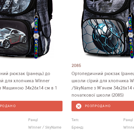
2085
ний рюкзак (ранець) до
Ортопедичний рюкзак (ранец
ий для хлопчика Winner
школи сірий для хлопчика W
з Машиною 34х26х14 см в 1
/SkyName з М'ячем 34х26х14 
початкової школи (2085)
ПРОДАНО
РОЗПРОДАНО
Ранці
Тип:
Ранці
Winner / SkyName
Бренд:
Winne