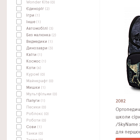
Wonder Kite
(0)
Єдиноріг
(2)
Ігри
(1)
Інше
(1)
Автомобілі
(3)
Без малюнка
(2)
Ведмедики
(1)
Динозаври
(3)
Квіти
(1)
Космос
(1)
Коти
(6)
Куромі
(0)
Майнкрафт
(0)
Мишки
(1)
Мультфільми
(0)
Папуги
(1)
2082
Песики
(0)
Ортопедич
Роблокс
(0)
школи сір
Роботи
(0)
/SkyName 
Сови
(1)
для першок
Танки
(0)