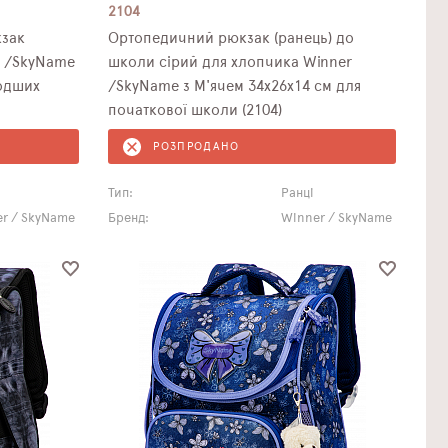
2104
зак
Ортопедичний рюкзак (ранець) до
r /SkyName
школи сірий для хлопчика Winner
лодших
/SkyName з М'ячем 34х26х14 см для
початкової школи (2104)
РОЗПРОДАНО
Тип:
Ранці
r / SkyName
Бренд:
Winner / SkyName