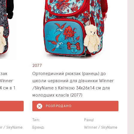
2077
зак
Ортопедичний рюкзак (ранець) до
Winner
школи червоний для дівчинки Winner
 см в 1
/SkyName з Квіткою 34х26х14 см для
молодших класів (2077)
РОЗПРОДАНО
Тип:
Ранці
r / SkyName
Бренд:
Winner / SkyName