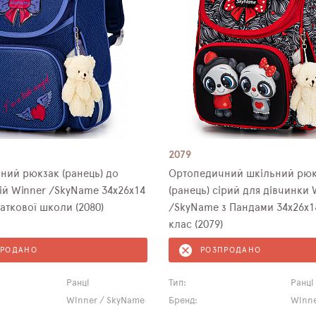
2079
ний рюкзак (ранець) до
Ортопедичний шкільний рюк
ій Winner /SkyName 34х26х14
(ранець) сірий для дівчинки 
аткової школи (2080)
/SkyName з Пандами 34х26х14
клас (2079)
ПРОДАНО
РОЗПРОДАНО
Ранці
Тип:
Ранці
Winner / SkyName
Бренд:
Winne