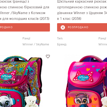
юкзак (ранець) з
Шкільний каркасний рюкзак 
ною спинкою бірюзовий для
ортопедичною спинкою рож
Winner /SkyName з Котиком
дівчинки Winner з Цуценям 34х26х14 см
м для молодших класів (2073)
в 1 клас (2038)
ПРОДАНО
РОЗПРОДАНО
Ранці
Тип:
Ранці
Winner / SkyName
Бренд:
Winne