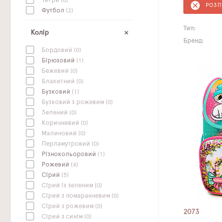
Тигри
(0)
РОЗ
Футбол
(2)
Тип:
Колір
Бренд:
Бордовий
(0)
Бірюзовий
(1)
Бежевий
(0)
Блакитний
(0)
Бузковий
(1)
Бузковий з рожевим
(0)
Зелений
(0)
Коричневий
(0)
Малиновий
(0)
Перламутровий
(0)
Різнокольоровий
(1)
Рожевий
(4)
Сірий
(5)
Сірий із зеленим
(0)
Сірий з помаранчевим
(0)
Сірий з рожевим
(0)
2073
Сірий з синім
(0)