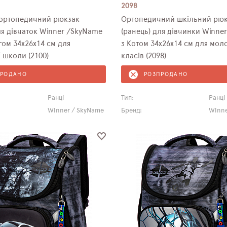
2098
ортопедичний рюкзак
Ортопедичний шкільний рюк
(ранець) для дівчинки Winne
ом 34х26х14 см для
з Котом 34х26х14 см для мо
 школи (2100)
класів (2098)
ПРОДАНО
РОЗПРОДАНО
Ранці
Тип:
Ранці
Winner / SkyName
Бренд:
Winne