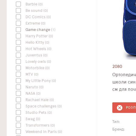
Barbie
(0)
Be sound
(0)
DC Сomics
(0)
Extreme
(0)
Game change
(1)
Harry Potter
(0)
Hello Kitty
(0)
Hot Wheels
(0)
Juventus
(0)
Lovely owls
(0)
2080
Motorbike
(0)
MTV
(0)
Ортопедич
My Little Pony
(0)
школи син
Naruto
(0)
см для поч
NASA
(0)
Rachael Hale
(0)
Space challenges
(0)
РОЗ
Studio Pets
(0)
Swag
(0)
Тип:
Transformers
(0)
Бренд:
Weekend In Paris
(0)