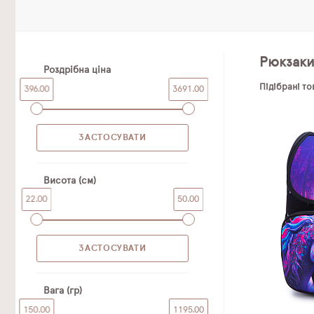
Рюкзак
Роздрібна ціна
Підібрані т
396.00
3691.00
Висота (см)
22.00
50.00
Вага (гр)
150.00
1195.00