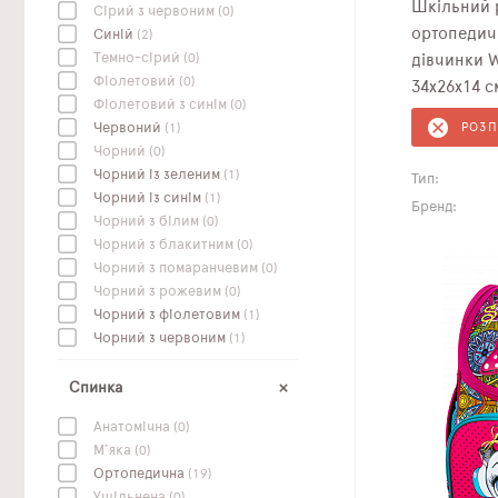
Шкільний р
Сірий з червоним
(0)
ортопедич
Синій
(2)
Темно-сірий
(0)
дівчинки 
Фіолетовий
(0)
34х26х14 с
Фіолетовий з синім
(0)
Червоний
(1)
РОЗ
Чорний
(0)
Чорний із зеленим
(1)
Тип:
Чорний із синім
(1)
Бренд:
Чорний з білим
(0)
Чорний з блакитним
(0)
Чорний з помаранчевим
(0)
Чорний з рожевим
(0)
Чорний з фіолетовим
(1)
Чорний з червоним
(1)
Спинка
Анатомічна
(0)
М'яка
(0)
Ортопедична
(19)
Ущільнена
(0)