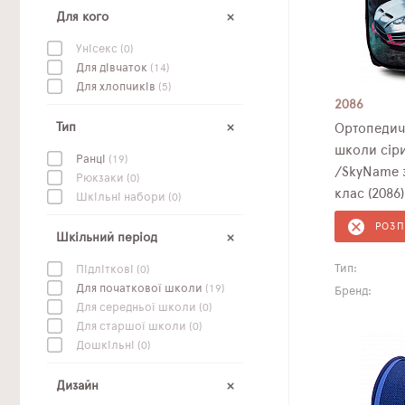
Для кого
Унісекс
(0)
Для дівчаток
(14)
Для хлопчиків
(5)
2086
Тип
Ортопедич
школи сір
Ранці
(19)
/SkyName 
Рюкзаки
(0)
клас (2086)
Шкільні набори
(0)
РОЗ
Шкільний період
Тип:
Підліткові
(0)
Для початкової школи
(19)
Бренд:
Для середньої школи
(0)
Для старшої школи
(0)
Дошкільні
(0)
Дизайн