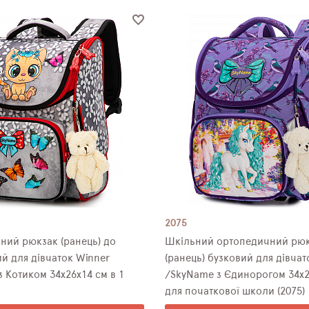
2075
ний рюкзак (ранець) до
Шкільний ортопедичний рю
й для дівчаток Winner
(ранець) бузковий для дівчат
 Котиком 34х26х14 см в 1
/SkyName з Єдинорогом 34х2
для початкової школи (2075)