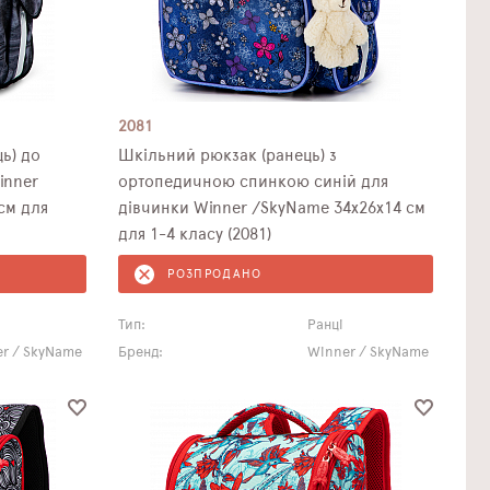
2081
ь) до
Шкільний рюкзак (ранець) з
inner
ортопедичною спинкою синій для
см для
дівчинки Winner /SkyName 34х26х14 см
для 1-4 класу (2081)
РОЗПРОДАНО
Тип:
Ранці
r / SkyName
Бренд:
Winner / SkyName