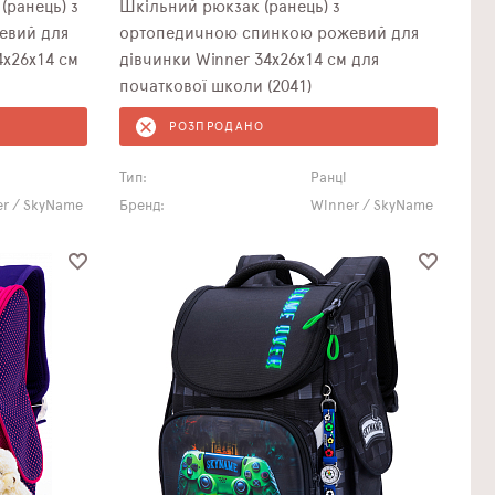
(ранець) з
Шкільний рюкзак (ранець) з
евий для
ортопедичною спинкою рожевий для
дівчинки Winner 34х26х14 см для
початкової школи (2041)
РОЗПРОДАНО
Тип:
Ранці
r / SkyName
Бренд:
Winner / SkyName