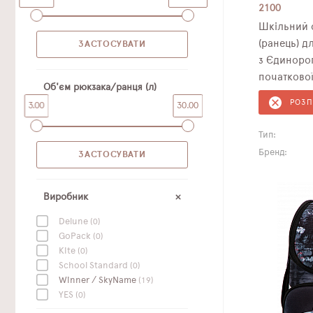
2100
Шкільний 
(ранець) для дівчаток Winner /SkyName
з Єдинорог
початкової
Об'єм рюкзака/ранця (л)
РОЗ
3.00
30.00
Тип:
Бренд:
Виробник
Delune
(0)
GoPack
(0)
Kite
(0)
School Standard
(0)
Winner / SkyName
(19)
YES
(0)