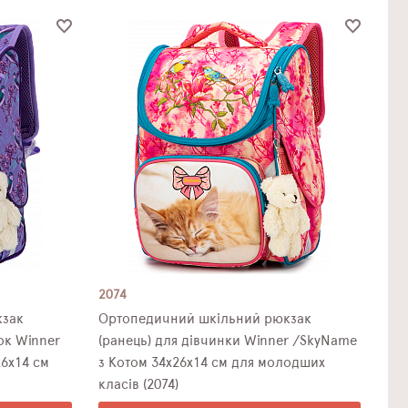
2074
кзак
Ортопедичний шкільний рюкзак
ок Winner
(ранець) для дівчинки Winner /SkyName
6х14 см
з Котом 34х26х14 см для молодших
класів (2074)