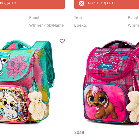
ПРОДАНО
РОЗПРОДАНО
Ранці
Тип:
Ранці
Winner / SkyName
Бренд:
Winne
2038