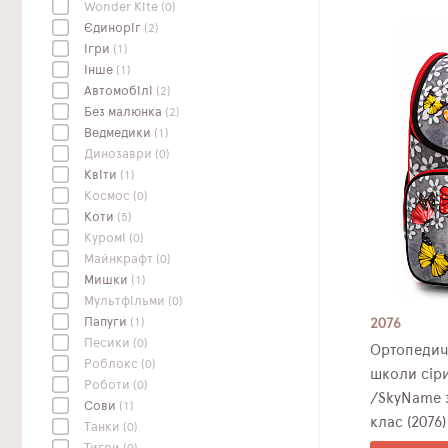
Wonder Kite
(0)
Єдиноріг
(2)
Ігри
(1)
Інше
(1)
Автомобілі
(2)
Без малюнка
(2)
Ведмедики
(1)
Динозаври
(0)
Квіти
(1)
Космос
(0)
Коти
(5)
Куромі
(0)
Майнкрафт
(0)
Мишки
(1)
Мультфільми
(0)
Папуги
(1)
2076
Песики
(0)
Ортопедич
Роблокс
(0)
школи сіри
Роботи
(0)
/SkyName з
Сови
(1)
клас (2076)
Танки
(0)