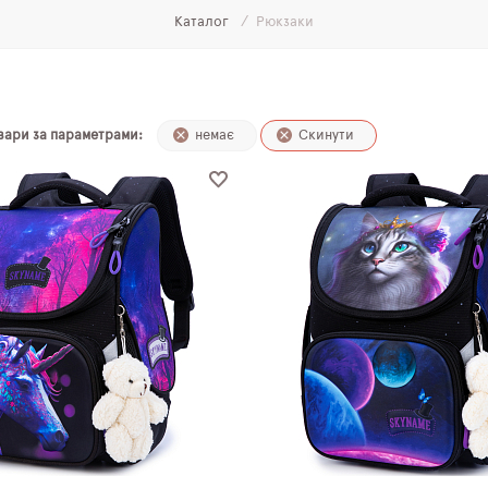
Каталог
Рюкзаки
и
овари за параметрами:
немає
Скинути