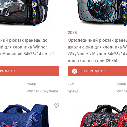
2085
ний рюкзак (ранець) до
Ортопедичний рюкзак (ранец
ий для хлопчика Winner
школи сірий для хлопчика W
з Машиною 34х26х14 см в 1
/SkyName з М'ячем 34х26х14 
початкової школи (2085)
ПРОДАНО
РОЗПРОДАНО
Ранці
Тип:
Ранці
Winner / SkyName
Бренд:
Winne