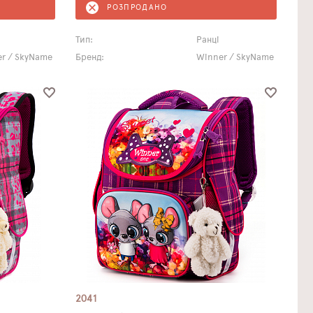
РОЗПРОДАНО
Тип:
Ранці
r / SkyName
Бренд:
Winner / SkyName
2041