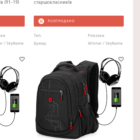
в (91-19)
старшокласників
РОЗПРОДАНО
аки
Тип:
Рюкзаки
r / SkyName
Бренд:
Winner / SkyName