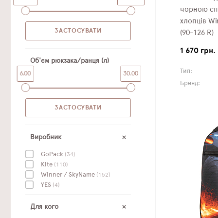
чорною сп
хлопців Wi
(90-126 R)
1 670 грн.
Об'єм рюкзака/ранця (л)
Тип:
6.00
30.00
Бренд:
Виробник
GoPack
(34)
Kite
(110)
Winner / SkyName
(152)
YES
(4)
Для кого