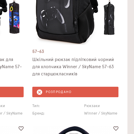
57-63
ак для
Шкільний рюкзак підлітковий чорний
kyNamе 57-
для хлопчика Winner / SkyName 57-63
для старшокласників
РОЗПРОДАНО
аки
Тип:
Рюкзаки
r / SkyName
Бренд:
Winner / SkyName