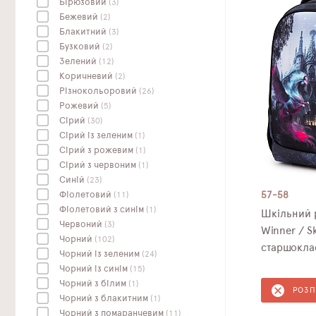
Бірюзовий
(3)
Бежевий
(2)
Блакитний
(3)
Бузковий
(2)
Зелений
(12)
Коричневий
(2)
Різнокольоровий
(26)
Рожевий
(5)
Сірий
(30)
Сірий із зеленим
(1)
Сірий з рожевим
(1)
Сірий з червоним
(1)
Синій
(23)
Фіолетовий
(11)
57-58
Фіолетовий з синім
(1)
Шкільний 
Червоний
(3)
Winner / S
Чорний
(102)
старшокла
Чорний із зеленим
(24)
Чорний із синім
(15)
Чорний з білим
(1)
РОЗ
Чорний з блакитним
(1)
Чорний з помаранчевим
(11)