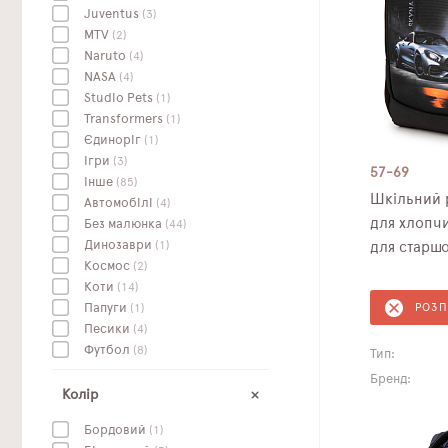
Juventus
(3)
MTV
(2)
Naruto
(4)
NASA
(4)
Studio Pets
(1)
Transformers
(1)
Єдиноріг
(1)
Ігри
(3)
57-69
Інше
(85)
Шкільний 
Автомобілі
(4)
для хлопчи
Без малюнка
(44)
Динозаври
(1)
для старш
Космос
(2)
Коти
(14)
Папуги
(1)
РОЗ
Песики
(4)
Футбол
(8)
Тип:
Бренд:
Колір
Бордовий
(1)