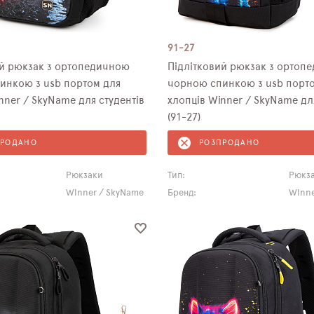
91-27
ий рюкзак з ортопедичною
Підлітковий рюкзак з ортоп
инкою з usb портом для
чорною спинкою з usb порт
nner / SkyName для студентів
хлопців Winner / SkyName дл
(91-27)
ПРОДАНО
РОЗПРОДАНО
Рюкзаки
Тип:
Рюкз
Winner / SkyName
Бренд:
Winne