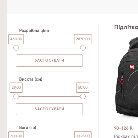
Підлітко
Роздрібна ціна
438.00
2870.00
Висота (см)
29.00
50.00
Вага (гр)
90-126 R
300.00
1195.00
Рюкзак пі