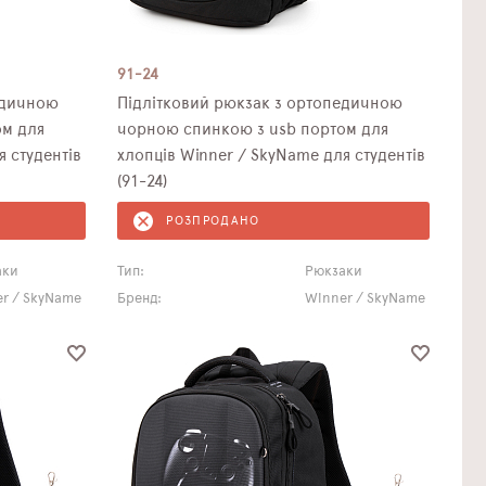
91-24
едичною
Підлітковий рюкзак з ортопедичною
ом для
чорною спинкою з usb портом для
я студентів
хлопців Winner / SkyName для студентів
(91-24)
РОЗПРОДАНО
аки
Тип:
Рюкзаки
r / SkyName
Бренд:
Winner / SkyName