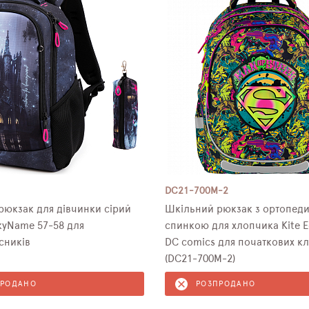
DC21-700M-2
рюкзак для дівчинки сірий
Шкільний рюкзак з ортопед
kyNamе 57-58 для
спинкою для хлопчика Kite E
сників
DC comics для початкових кл
(DC21-700M-2)
ПРОДАНО
РОЗПРОДАНО