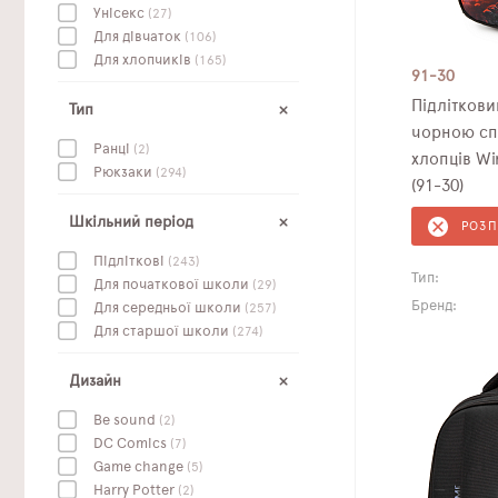
Унісекс
(27)
Для дівчаток
(106)
Для хлопчиків
(165)
91-30
Підлітков
Тип
чорною сп
Ранці
(2)
хлопців Wi
Рюкзаки
(294)
(91-30)
Шкільний період
РОЗ
Підліткові
(243)
Тип:
Для початкової школи
(29)
Бренд:
Для середньої школи
(257)
Для старшої школи
(274)
Дизайн
Be sound
(2)
DC Сomics
(7)
Game change
(5)
Harry Potter
(2)