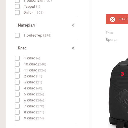
Прикольні
(107)
Тверді
(1)
Якісні
(101)
РОЗ
Матеріал
Тип:
Поліестер
(298)
Бренд:
Клас
1 клас
(6)
10 клас
(248)
11 клас
(226)
2 клас
(11)
3 клас
(21)
4 клас
(60)
5 клас
(226)
6 клас
(246)
7 клас
(270)
8 клас
(271)
9 клас
(274)