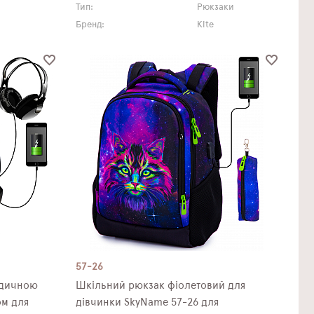
Тип:
Рюкзаки
Бренд:
Kite
57-26
едичною
Шкільний рюкзак фіолетовий для
ом для
дівчинки SkyNamе 57-26 для