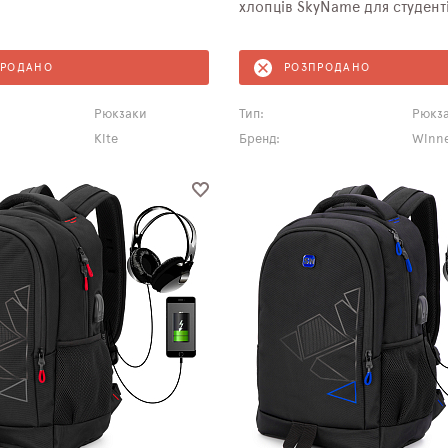
хлопців SkyName для студенті
ПРОДАНО
РОЗПРОДАНО
Рюкзаки
Тип:
Рюкз
Kite
Бренд:
Winne