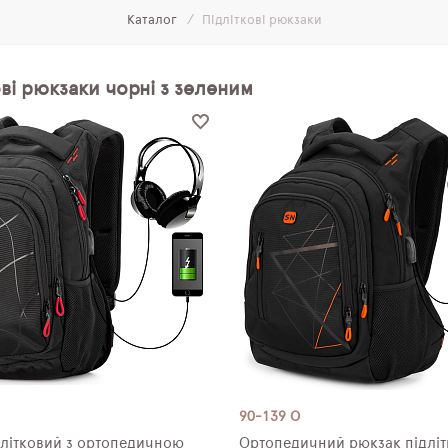
Каталог
Підліткові рюкзаки
ві рюкзаки чорні з зеленим
90-139 О
длітковий з ортопедичною
Ортопедичний рюкзак підлі