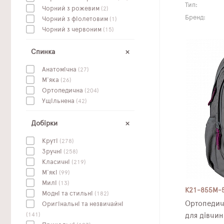
Тип:
Чорний з рожевим
(2)
Бренд:
Чорний з фіолетовим
(1)
Чорний з червоним
(15)
Спинка
Анатомічна
(27)
М'яка
(26)
Ортопедична
(204)
Ущільнена
(42)
Добірки
Круті
(278)
Зручні
(258)
Класичні
(219)
М'які
(99)
Милі
(13)
K21-855M-
Модні та стильні
(182)
Ортопедич
Оригінальні та незвичайні
(141)
для дівчин