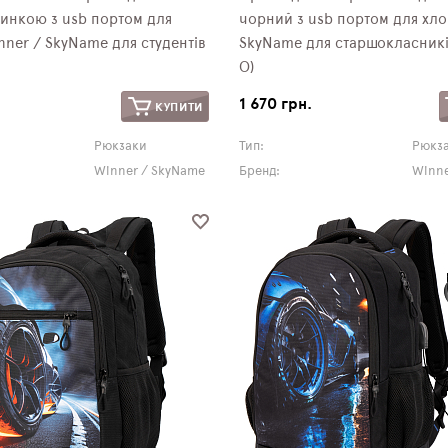
инкою з usb портом для
чорний з usb портом для хло
nner / SkyName для студентів
SkyName для старшокласникі
О)
1 670 грн.
КУПИТИ
Рюкзаки
Тип:
Рюкз
Winner / SkyName
Бренд:
Winne