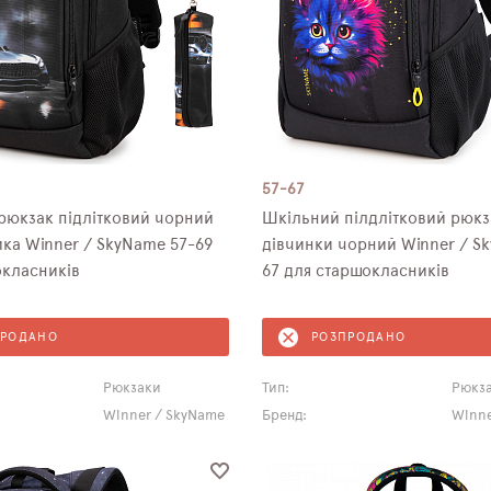
57-67
рюкзак підлітковий чорний
Шкільний пілдлітковий рюкз
ка Winner / SkyName 57-69
дівчинки чорний Winner / S
окласників
67 для старшокласників
ПРОДАНО
РОЗПРОДАНО
Рюкзаки
Тип:
Рюкз
Winner / SkyName
Бренд:
Winne