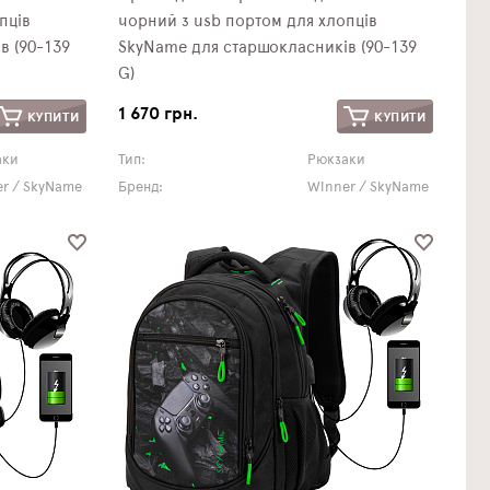
пців
чорний з usb портом для хлопців
в (90-139
SkyName для старшокласників (90-139
G)
1 670 грн.
КУПИТИ
КУПИТИ
аки
Тип:
Рюкзаки
r / SkyName
Бренд:
Winner / SkyName