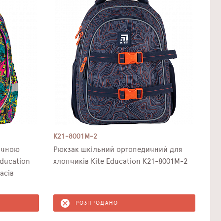
K21-8001M-2
ичною
Рюкзак шкільний ортопедичний для
ducation
хлопчиків Kite Education K21-8001M-2
асів
РОЗПРОДАНО