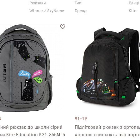
Рюкзаки
Тип:
Ранці
Winner / SkyName
Бренд:
Kite
5
91-19
ний рюкзак до школи сірий
Підлітковий рюкзак з ортоп
ки Kite Education K21-855M-5
чорною спинкою з usb порт