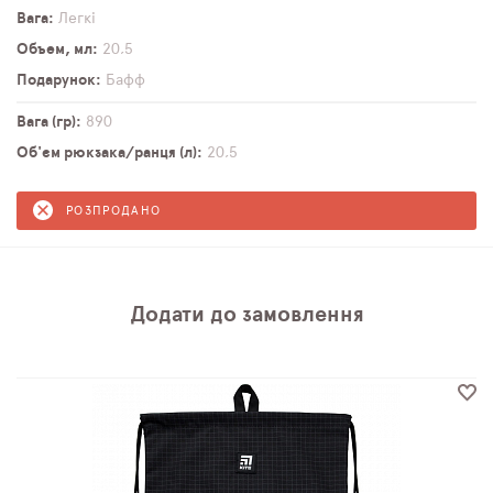
Вага
Легкі
Объем, мл
20,5
Подарунок
Бафф
Вага (гр)
890
Об'єм рюкзака/ранця (л)
20,5
РОЗПРОДАНО
Додати до замовлення