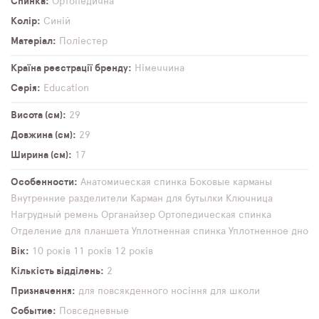
Спинка
Ортопедична
Колір
Синій
Матеріал
Поліестер
Країна реєстрації бренду
Німеччина
Серія
Education
Висота (см)
29
Довжина (см)
29
Ширина (см)
17
Особенности
Анатомическая спинка
Боковые карманы
Внутренние разделители
Карман для бутылки
Ключница
Нагрудный ремень
Органайзер
Ортопедическая спинка
Отделение для планшета
Уплотненная спинка
Уплотненное дно
Вік
10 років
11 років
12 років
Кількість відділень
2
Призначення
для повсякденного носіння
для школи
Событие
Повседневные