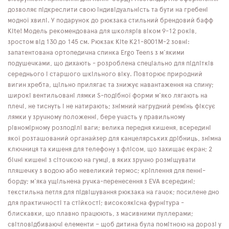
дозволяє підкреслити свою індивідуальність та бути на гребені
модної хвилі. У подарунок до рюкзака стильний брендовий бафф
Kite! Модель рекомендована для школярів віком 9-12 років,
зростом від 130 до 145 см. Рюкзак Kite K21-8001M-2 зовні:
запатентована ортопедична спинка Ergo Teens з м'якими
подушечками, що дихають - розроблена спеціально для підлітків
середнього і старшого шкільного віку. Повторює природний
вигин хребта, щільно прилягає та знижує навантаження на спину;
широкі вентильовані лямки S-подібної форми м'яко лягають на
плечі, не тиснуть і не натирають; знімний нагрудний ремінь фіксує
лямки у зручному положенні, бере участь у правильному
рівномірному розподілі ваги; велика передня кишеня, всередині
якої розташований органайзер для канцелярських дрібниць, знімна
ключниця та кишеня для телефону з флісом, що захищає екран; 2
бічні кишені з сіточкою на гумці, в яких зручно розміщувати
пляшечку з водою або невеликий термос; кріплення для пенні-
борду; м'яка ущільнена ручка-перенесення з EVA всередині;
текстильна петля для підвішування рюкзака на гачок; посилене дно
для практичності та стійкості; високоякісна фурнітура -
блискавки, що плавно працюють, з масивними пуллерами;
світловідбиваючі елементи – щоб дитина була помітною на дорозі у