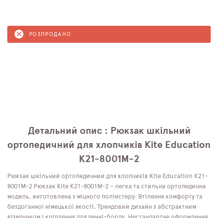
РОЗПРОДАНО
Детальний опис : Рюкзак шкільний
ортопедичний для хлопчиків Kite Education
K21-8001M-2
Рюкзак шкільний ортопедичний для хлопчиків Kite Education K21-
8001M-2 Рюкзак Kite K21-8001M-2 – легка та стильна ортопедична
модель, виготовлена ​​з міцного поліестеру. Втілення комфорту та
бездоганної німецької якості. Трендовий дизайн з абстрактним
візерунком і кріплення для пенні-борду. Нестандартне оформлення