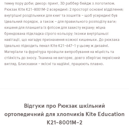
темну пору доби; декор: принт, 3D раббер бейдж з логотипом.
Рюкзак Kite K21-8001M-2 всередині: 2 просторі основні відділення;
внутрішні роздільники для книг та зошитів – щоб усередині був
ідеальний порядок, а також – для правильного розподілу ваги;
кишеня для планшета із флісом для захисту екрану; міцна
брендована підкладка сірого кольору; іконки внутрішньої
навігації, що нагадує призначення кожної кишеньки. До рюкзака
ідеально підходить пенал Kite K21-647-1 у цьому ж дизайні.
Матеріали та фурнітура пройшли випробування на міцність та
стійкість до зносу. Тканина не вигоряє, довго зберігає первісний
вигляд. Блискавки – якісні та надійні, працюють плавно.
Відгуки про Рюкзак шкільний
ортопедичний для хлопчиків Kite Education
K21-8001M-2