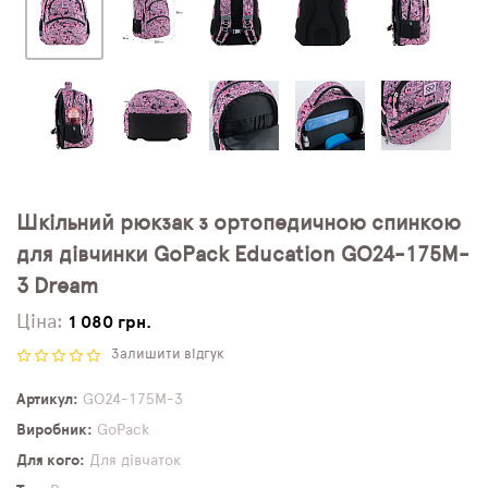
Шкільний рюкзак з ортопедичною спинкою
для дівчинки GoPack Education GO24-175M-
3 Dream
Ціна:
1 080 грн.
Залишити відгук
Артикул
GO24-175M-3
Виробник
GoPack
Для кого
Для дівчаток