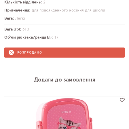
Кількість відділень
2
Призначення
для повсякденного носіння
для школи
Вага
Легкі
Вага (гр)
610
Об'єм рюкзака/ранця (л)
17
РОЗПРОДАНО
Додати до замовлення