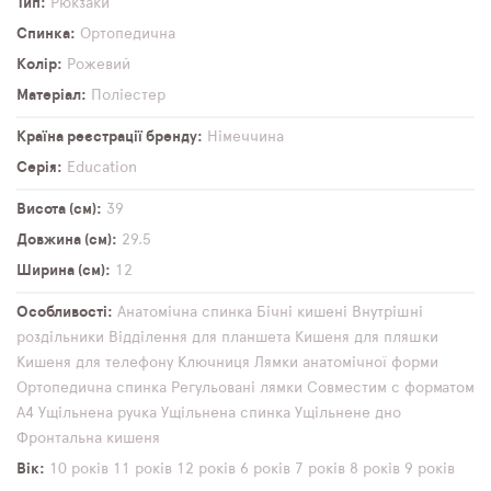
Тип
Рюкзаки
Спинка
Ортопедична
Колір
Рожевий
Матеріал
Поліестер
Країна реєстрації бренду
Німеччина
Серія
Education
Висота (см)
39
Довжина (см)
29,5
Ширина (см)
12
Особливості
Анатомічна спинка
Бічні кишені
Внутрішні
роздільники
Відділення для планшета
Кишеня для пляшки
Кишеня для телефону
Ключниця
Лямки анатомічної форми
Ортопедична спинка
Регульовані лямки
Совместим с форматом
А4
Ущільнена ручка
Ущільнена спинка
Ущільнене дно
Фронтальна кишеня
Вік
10 років
11 років
12 років
6 років
7 років
8 років
9 років