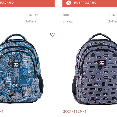
ПРОДАНО
РОЗПРОДАНО
Рюкзаки
Тип:
Рюкз
GoPack
Бренд:
GoPa
-1
GO24-162M-6