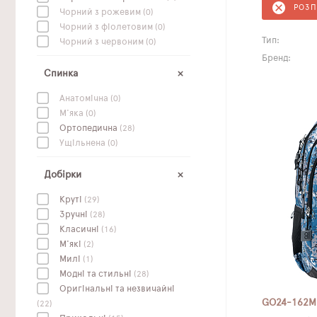
РОЗ
Чорний з рожевим
(0)
Чорний з фіолетовим
(0)
Тип:
Чорний з червоним
(0)
Бренд:
Спинка
Анатомічна
(0)
М'яка
(0)
Ортопедична
(28)
Ущільнена
(0)
Добірки
Круті
(29)
Зручні
(28)
Класичні
(16)
М'які
(2)
Милі
(1)
Модні та стильні
(28)
Оригінальні та незвичайні
GO24-162M
(22)