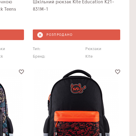
ичною
Шкільний рюкзак Kite Education K21-
k Teens
831M-1
РОЗПРОДАНО
аки
Тип:
Рюкзаки
ck
Бренд:
Kite