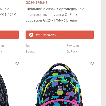
GO24-175M-3
Шкільний рюкзак з ортопедичною
GO24-175M-
спинкою для дівчинки GoPack
Education GO24-175M-3 Dream
РОЗПРОДАНО
аки
Тип:
Рюкзаки
ck
Бренд:
GoPack