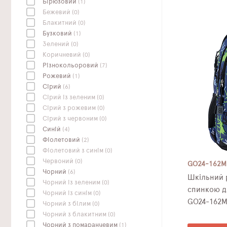
Бірюзовий
(1)
Бежевий
(0)
Блакитний
(0)
Бузковий
(1)
Зелений
(0)
Коричневий
(0)
Різнокольоровий
(7)
Рожевий
(1)
Сірий
(6)
Сірий із зеленим
(0)
Сірий з рожевим
(0)
Сірий з червоним
(0)
Синій
(4)
Фіолетовий
(2)
Фіолетовий з синім
(0)
Червоний
(0)
GO24-162M
Чорний
(6)
Шкільний рюкзак з
Чорний із зеленим
(0)
спинкою д
Чорний із синім
(0)
GO24-162M
Чорний з білим
(0)
Чорний з блакитним
(0)
Чорний з помаранчевим
(1)