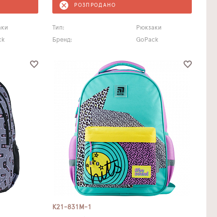
РОЗПРОДАНО
аки
Тип:
Рюкзаки
ck
Бренд:
GoPack
K21-831M-1