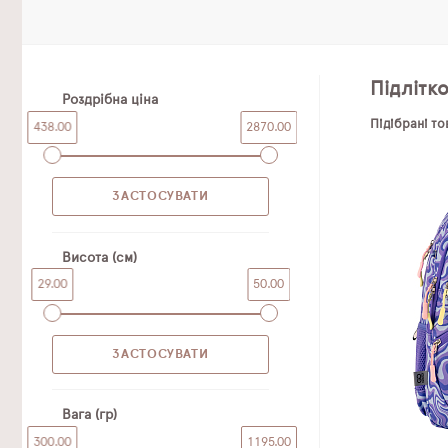
Підлітко
Роздрібна ціна
Підібрані т
438.00
2870.00
Висота (см)
29.00
50.00
Вага (гр)
300.00
1195.00