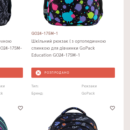
GO24-175M-1
Шкільний рюкзак ( з ортопедичною
GO24-175M-
спинкою для дівчинки GoPack
Education GO24-175M-1
РОЗПРОДАНО
аки
Тип:
Рюкзаки
ck
Бренд:
GoPack