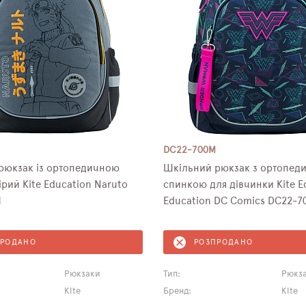
DC22-700M
рюкзак із ортопедичною
Шкільний рюкзак з ортопед
рий Kite Education Naruto
спинкою для дівчинки Kite E
M
Education DC Comics DC22-7
ПРОДАНО
РОЗПРОДАНО
Рюкзаки
Тип:
Рюкз
Kite
Бренд:
Kite