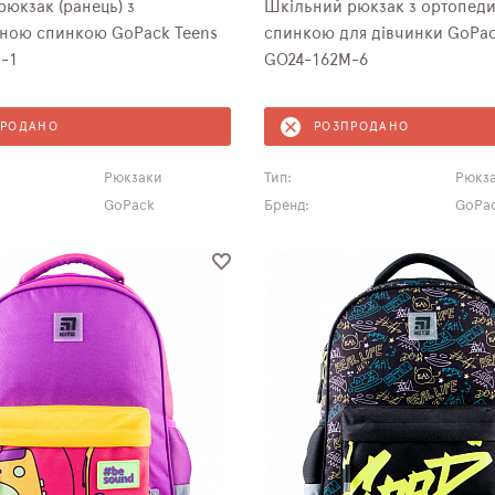
юкзак (ранець) з
Шкільний рюкзак з ортопед
ною спинкою GoPack Teens
спинкою для дівчинки GoPac
-1
GO24-162M-6
ПРОДАНО
РОЗПРОДАНО
Рюкзаки
Тип:
Рюкз
GoPack
Бренд:
GoPa