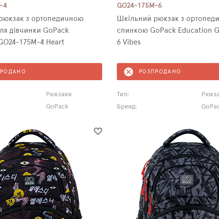
-4
GO24-175M-6
 ортопедичною
Шкільний рюкзак з ортопедичною
ля дівчинки GoPack
спинкою GoPack Education 
GO24-175M-4 Heart
6 Vibes
ПРОДАНО
РОЗПРОДАНО
Рюкзаки
Тип:
Рюкз
GoPack
Бренд:
GoPa