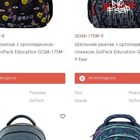
-8
GO24-175M-9
 ортопедичною
Шкільний рюкзак з ортопедичною
oPack Education GO24-175M-
спинкою GoPack Education 
9 Fear
ПРОДАНО
РОЗПРОДАНО
Рюкзаки
Тип:
Рюкз
GoPack
Бренд:
GoPa