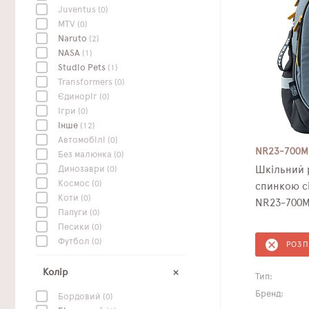
Juventus
(0)
MTV
(0)
Naruto
(2)
NASA
(1)
Studio Pets
(1)
Transformers
(0)
Єдиноріг
(0)
Ігри
(0)
Інше
(12)
Автомобілі
(0)
NR23-700M
Без малюнка
(0)
Динозаври
(0)
Шкільний 
Космос
(0)
спинкою сі
Коти
(0)
NR23-700
Папуги
(0)
Песики
(0)
Футбол
(0)
РОЗ
Колір
Тип:
Бренд:
Бордовий
(0)