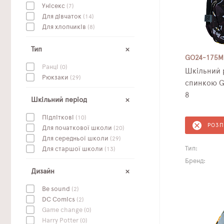
Унісекс
(7)
Для дівчаток
(14)
Для хлопчиків
(8)
Тип
GO24-175M
Ранці
(0)
Шкільний рюкзак з
Рюкзаки
(29)
спинкою G
8
Шкільний період
Підліткові
(10)
РОЗ
Для початкової школи
(20)
Для середньої школи
(29)
Тип:
Для старшої школи
(13)
Бренд:
Дизайн
Be sound
(2)
DC Сomics
(2)
Game change
(0)
Harry Potter
(0)