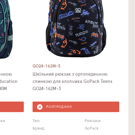
GO24-162M-3
ичною
Шкільний рюкзак з ортопедичною
ducation
спинкою для хлопчика GoPack Teens
00M
GO24-162M-3
РОЗПРОДАНО
аки
Тип:
Рюкзаки
Бренд:
GoPack