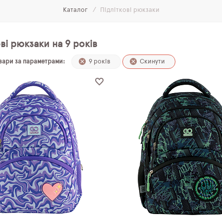
Каталог
Підліткові рюкзаки
ві рюкзаки на 9 років
овари за параметрами:
9 років
Скинути