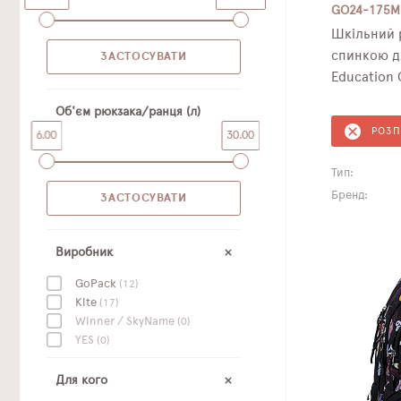
GO24-175M
Шкільний рюкзак з
спинкою д
Education 
Об'єм рюкзака/ранця (л)
РОЗ
6.00
30.00
Тип:
Бренд:
Виробник
GoPack
(12)
Kite
(17)
Winner / SkyName
(0)
YES
(0)
Для кого