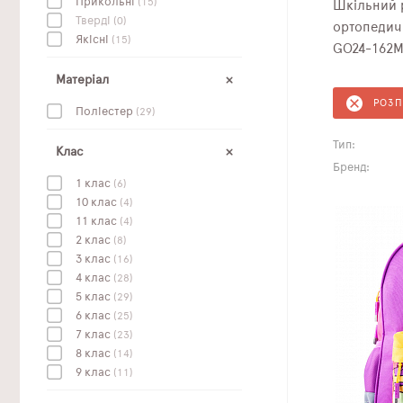
Прикольні
(15)
Шкільний р
Тверді
(0)
ортопедич
Якісні
(15)
GO24-162M
Матеріал
РОЗ
Поліестер
(29)
Тип:
Клас
Бренд:
1 клас
(6)
10 клас
(4)
11 клас
(4)
2 клас
(8)
3 клас
(16)
4 клас
(28)
5 клас
(29)
6 клас
(25)
7 клас
(23)
8 клас
(14)
9 клас
(11)