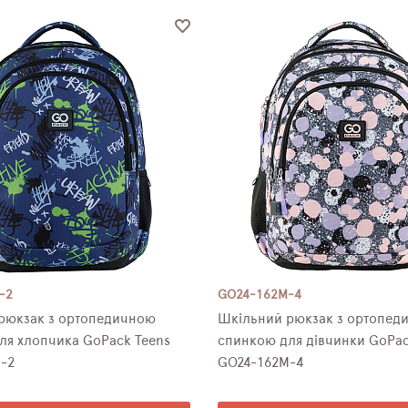
-2
GO24-162M-4
 ортопедичною
Шкільний рюкзак з ортопедичною
ля хлопчика GoPack Teens
спинкою для дівчинки GoPac
-2
GO24-162M-4