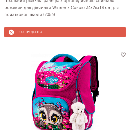
Шкільний рюкзак (ранець) з ортопедичною спинкою
рожевий для дівчинки Winner з Совою 34х26х14 см для
початкової школи (2053)
РОЗПРОДАНО