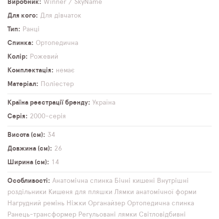
Виробник
Winner / SkyName
Для кого
Для дівчаток
Тип
Ранці
Спинка
Ортопедична
Колір
Рожевий
Комплектація
немає
Матеріал
Поліестер
Країна реєстрації бренду
Україна
Серія
2000-серія
Висота (см)
34
Довжина (см)
26
Ширина (см)
14
Особливості
Анатомічна спинка
Бічні кишені
Внутрішні
роздільники
Кишеня для пляшки
Лямки анатомічної форми
Нагрудний ремінь
Ніжки
Органайзер
Ортопедична спинка
Ранець-трансформер
Регульовані лямки
Світловідбивні