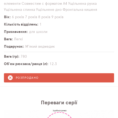
елементи
Совместим с форматом А4
Ущільнена ручка
Ущільнена спинка
Ущільнене дно
Фронтальна кишеня
Вік
6 років
7 років
8 років
9 років
Кількість відділень
1
Призначення
для школи
Вага
Легкі
Подарунок
М'який ведмедик
Вага (гр)
780
Об'єм рюкзака/ранця (л)
12,3
РОЗПРОДАНО
Переваги серії