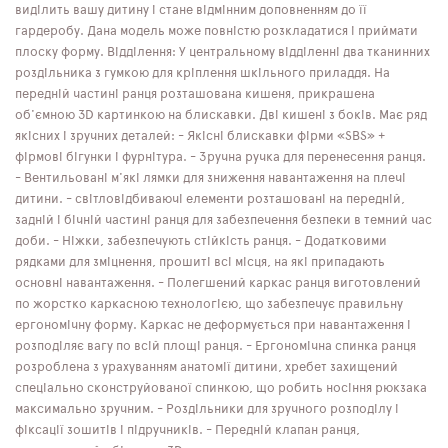
виділить вашу дитину і стане відмінним доповненням до її
гардеробу. Дана модель може повністю розкладатися і приймати
плоску форму. Відділення: У центральному відділенні два тканинних
роздільника з гумкою для кріплення шкільного приладдя. На
передній частині ранця розташована кишеня, прикрашена
об'ємною 3D картинкою на блискавки. Дві кишені з боків. Має ряд
якісних і зручних деталей: - Якісні блискавки фірми «SBS» +
фірмові бігунки і фурнітура. - Зручна ручка для перенесення ранця.
- Вентильовані м'які лямки для зниження навантаження на плечі
дитини. - світловідбиваючі елементи розташовані на передній,
задній і бічній частині ранця для забезпечення безпеки в темний час
доби. - Ніжки, забезпечують стійкість ранця. - Додатковими
рядками для зміцнення, прошиті всі місця, на які припадають
основні навантаження. - Полегшений каркас ранця виготовлений
по жорстко каркасною технологією, що забезпечує правильну
ергономічну форму. Каркас не деформується при навантаження і
розподіляє вагу по всій площі ранця. - Ергономічна спинка ранця
розроблена з урахуванням анатомії дитини, хребет захищений
спеціально сконструйованої спинкою, що робить носіння рюкзака
максимально зручним. - Роздільники для зручного розподілу і
фіксації зошитів і підручників. - Передній клапан ранця,