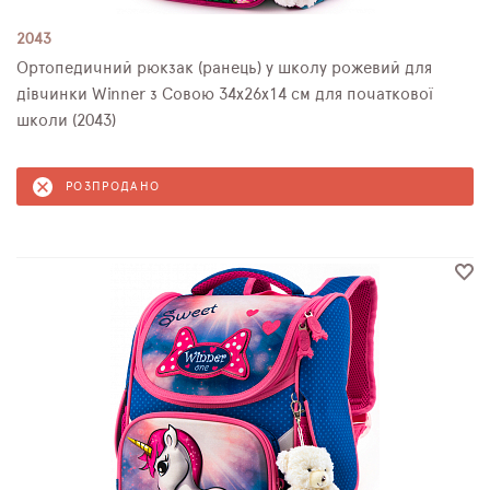
2043
Ортопедичний рюкзак (ранець) у школу рожевий для
дівчинки Winner з Совою 34х26х14 см для початкової
школи (2043)
РОЗПРОДАНО